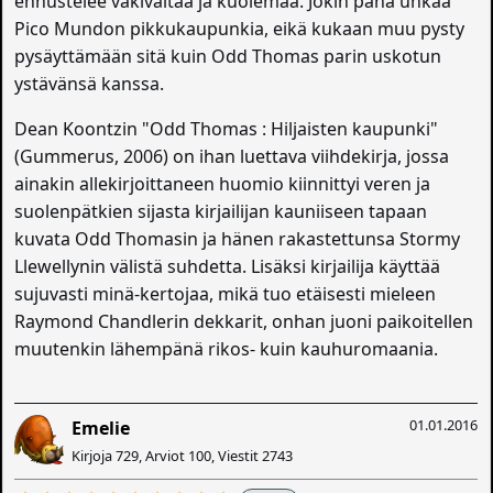
ennustelee väkivaltaa ja kuolemaa. Jokin paha uhkaa
Pico Mundon pikkukaupunkia, eikä kukaan muu pysty
pysäyttämään sitä kuin Odd Thomas parin uskotun
ystävänsä kanssa.
Dean Koontzin "Odd Thomas : Hiljaisten kaupunki"
(Gummerus, 2006) on ihan luettava viihdekirja, jossa
ainakin allekirjoittaneen huomio kiinnittyi veren ja
suolenpätkien sijasta kirjailijan kauniiseen tapaan
kuvata Odd Thomasin ja hänen rakastettunsa Stormy
Llewellynin välistä suhdetta. Lisäksi kirjailija käyttää
sujuvasti minä-kertojaa, mikä tuo etäisesti mieleen
Raymond Chandlerin dekkarit, onhan juoni paikoitellen
muutenkin lähempänä rikos- kuin kauhuromaania.
01.01.2016
Emelie
Kirjoja 729, Arviot 100, Viestit 2743