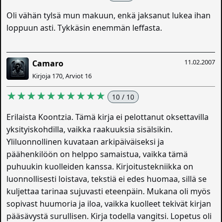
Oli vähän tylsä mun makuun, enkä jaksanut lukea ihan
loppuun asti. Tykkäsin enemmän leffasta.
11.02.2007
Camaro
Kirjoja 170, Arviot 16
★★★★★★★★★★
10 / 10
Erilaista Koontzia. Tämä kirja ei pelottanut oksettavilla
yksityiskohdilla, vaikka raakuuksia sisälsikin.
Yliluonnollinen kuvataan arkipäiväiseksi ja
päähenkilöön on helppo samaistua, vaikka tämä
puhuukin kuolleiden kanssa. Kirjoitustekniikka on
luonnollisesti loistava, tekstiä ei edes huomaa, sillä se
kuljettaa tarinaa sujuvasti eteenpäin. Mukana oli myös
sopivast huumoria ja iloa, vaikka kuolleet tekivät kirjan
pääsävystä surullisen. Kirja todella vangitsi. Lopetus oli