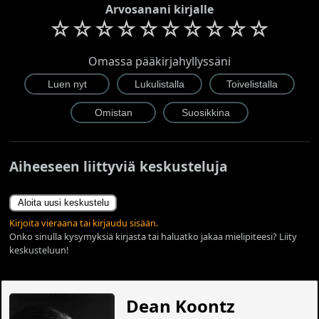
Arvosanani kirjalle
☆
☆
☆
☆
☆
☆
☆
☆
☆
☆
Omassa pääkirjahyllyssäni
Aiheeseen liittyviä keskusteluja
Aloita uusi keskustelu
Kirjoita vieraana tai kirjaudu sisään.
Onko sinulla kysymyksiä kirjasta tai haluatko jakaa mielipiteesi? Liity
keskusteluun!
Dean Koontz