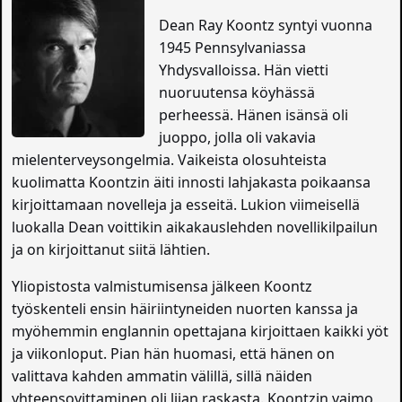
Dean Ray Koontz syntyi vuonna
1945 Pennsylvaniassa
Yhdysvalloissa. Hän vietti
nuoruutensa köyhässä
perheessä. Hänen isänsä oli
juoppo, jolla oli vakavia
mielenterveysongelmia. Vaikeista olosuhteista
kuolimatta Koontzin äiti innosti lahjakasta poikaansa
kirjoittamaan novelleja ja esseitä. Lukion viimeisellä
luokalla Dean voittikin aikakauslehden novellikilpailun
ja on kirjoittanut siitä lähtien.
Yliopistosta valmistumisensa jälkeen Koontz
työskenteli ensin häiriintyneiden nuorten kanssa ja
myöhemmin englannin opettajana kirjoittaen kaikki yöt
ja viikonloput. Pian hän huomasi, että hänen on
valittava kahden ammatin välillä, sillä näiden
yhteensovittaminen oli liian raskasta. Koontzin vaimo