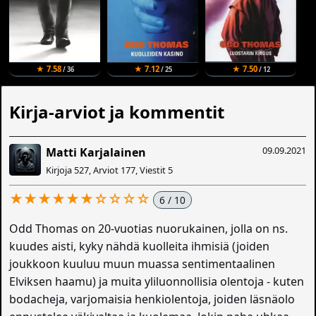
★ 7.58
★ 7.12
★ 7.50
/ 36
/ 25
/ 12
Kirja-arviot ja kommentit
09.09.2021
Matti Karjalainen
Kirjoja 527, Arviot 177, Viestit 5
★★★★★★☆☆☆☆
6 / 10
Odd Thomas on 20-vuotias nuorukainen, jolla on ns.
kuudes aisti, kyky nähdä kuolleita ihmisiä (joiden
joukkoon kuuluu muun muassa sentimentaalinen
Elviksen haamu) ja muita yliluonnollisia olentoja - kuten
bodacheja, varjomaisia henkiolentoja, joiden läsnäolo