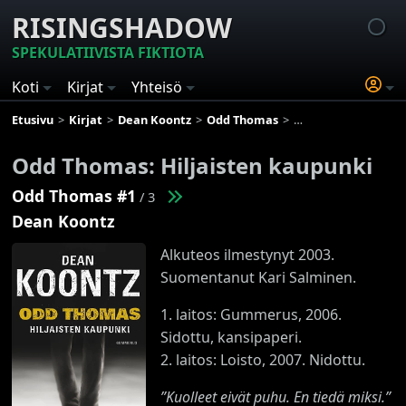
RISINGSHADOW
SPEKULATIIVISTA FIKTIOTA
Koti
Kirjat
Yhteisö
Etusivu
Kirjat
Dean Koontz
Odd Thomas
Odd Thomas: Hiljais
Odd Thomas: Hiljaisten kaupunki
Odd Thomas #1
/ 3
Dean Koontz
Alkuteos ilmestynyt 2003.
Suomentanut Kari Salminen.
1. laitos: Gummerus, 2006.
Sidottu, kansipaperi.
2. laitos: Loisto, 2007. Nidottu.
”Kuolleet eivät puhu. En tiedä miksi.”