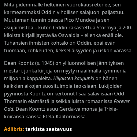
Mitä pidemmälle helteinen vuorokausi etenee, sen
karmeammaksi Oddin vihollisen salajuoni paljastuu.
Muutaman tunnin päästä Pico Mundoa ja sen
asujaimistoa – kuten Oddin rakastettua Stormya ja 200-
kiloista kirjailijaystävää Oswaldia – ei ehkä enää ole.
Tuhansien ihmisten kohtalo on Oddin, epäilevän
tuomaan, rohkeuden, kekseliäisyyden ja uskon varassa.
Dean Koontz (s. 1945) on yliluonnollisen jännityksen
mestari, jonka kirjoja on myyty maailmalla kymmeniä
miljoonia kappaleita.
Hiljaisten kaupunki
on hänen
kaikkien aikojen suosituimpia teoksiaan. Lukijoiden
pyynnöstä Koontz on kertonut lisää salaviisaan Odd
Thomasin elämästä ja seikkailuista romaanissa
Forever
Odd
. Dean Koontz asuu Gerda-vaimonsa ja Trixie-
koiransa kanssa Etelä-Kaliforniassa.
Adlibris:
tarkista saatavuus