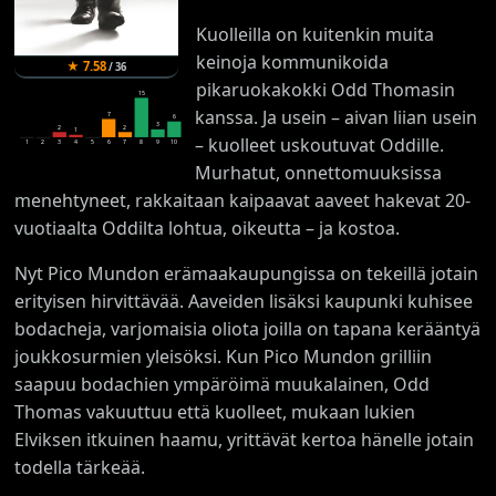
Kuolleilla on kuitenkin muita
keinoja kommunikoida
★
7.58
/
36
pikaruokakokki Odd Thomasin
15
kanssa. Ja usein – aivan liian usein
7
6
3
2
2
1
– kuolleet uskoutuvat Oddille.
1
2
3
4
5
6
7
8
9
10
Murhatut, onnettomuuksissa
menehtyneet, rakkaitaan kaipaavat aaveet hakevat 20-
vuotiaalta Oddilta lohtua, oikeutta – ja kostoa.
Nyt Pico Mundon erämaakaupungissa on tekeillä jotain
erityisen hirvittävää. Aaveiden lisäksi kaupunki kuhisee
bodacheja, varjomaisia oliota joilla on tapana kerääntyä
joukkosurmien yleisöksi. Kun Pico Mundon grilliin
saapuu bodachien ympäröimä muukalainen, Odd
Thomas vakuuttuu että kuolleet, mukaan lukien
Elviksen itkuinen haamu, yrittävät kertoa hänelle jotain
todella tärkeää.