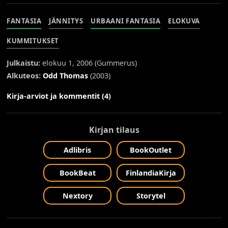
FANTASIA
JÄNNITYS
URBAANI FANTASIA
ELOKUVA
KUMMITUKSET
Julkaistu:
elokuu 1, 2006 (
Gummerus
)
Alkuteos:
Odd Thomas
(2003)
Kirja-arviot ja kommentit (4)
Kirjan tilaus
Adlibris
BookOutlet
BookBeat
FinlandiaKirja
Nextory
Storytel