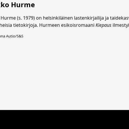
kko Hurme
urme (s. 1979) on helsinkiläinen lastenkirjailija ja taideka
heisia tietokirjoja. Hurmeen esikoisromaani
Kiepaus
ilmestyi
nna Autio/S&S