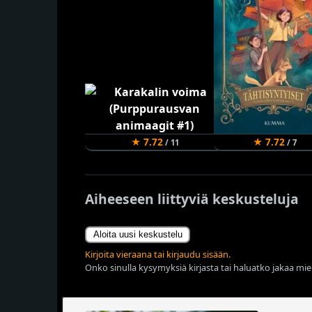
★ 7.72
★ 7.72
/ 11
/ 7
Aiheeseen liittyviä keskusteluja
Aloita uusi keskustelu
Kirjoita vieraana tai kirjaudu sisään.
Onko sinulla kysymyksiä kirjasta tai haluatko jakaa miel