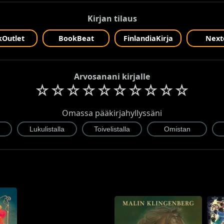
Kirjan tilaus
Outlet
BookBeat
FinlandiaKirja
Next
Arvosanani kirjalle
☆
☆
☆
☆
☆
☆
☆
☆
☆
☆
Omassa pääkirjahyllyssäni