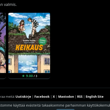
an valmis.
★ 9.00
/ 3
raa meitä:
Uutiskirje
|
Facebook
|
X
|
Mastodon
|
RSS
|
English Site
stomme käyttää evästeitä takaaksemme parhaimman käyttökokemu
Hostingpalvelun tarjoaa
Planeetta Internet Oy
© 1996 - 2026 Risingshadow. Kaikki oikeudet pidätetään.