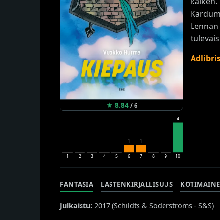
kaiken.
Kardumi
Lennan 
tulevais
Adlibri
★
8.84
/
6
4
1
1
1
2
3
4
5
6
7
8
9
10
FANTASIA
LASTENKIRJALLISUUS
KOTIMAIN
Julkaistu:
2017 (
Schildts & Söderströms - S&S
)