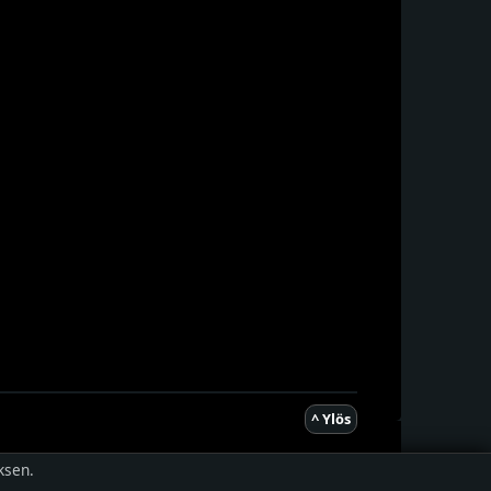
^ Ylös
ksen.