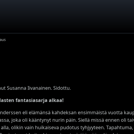
aus
nut Susanna Iivanainen. Sidottu.
asten fantasiasarja alkaa!
nderssen eli elämänsä kahdeksan ensimmäistä vuotta kaupu
sa, joka oli kääntynyt nurin päin. Siellä missä ennen oli taiv
 alla, olikin vain huikaiseva pudotus tyhjyyteen. Tapahtuma, 