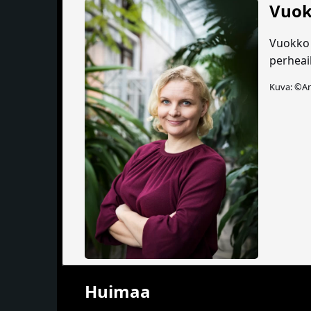
Vuo
Vuokko H
perheai
Kuva: ©A
Huimaa