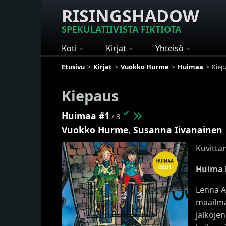
RISINGSHADOW
SPEKULATIIVISTA FIKTIOTA
Koti
Kirjat
Yhteisö
Etusivu
Kirjat
Vuokko Hurme
Huimaa
Kiep
Kiepaus
✓
Huimaa #1
/ 3
Vuokko Hurme
,
Susanna Iivanainen
Kuvitta
Huima l
Lenna A
maailmas
jalkojen