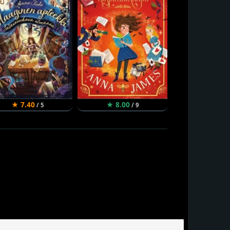
★ 7.40
★ 8.00
★ 7.28
/ 5
/ 9
/