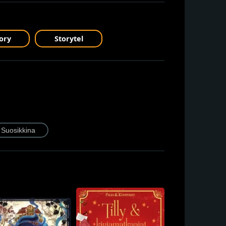
ory
Storytel