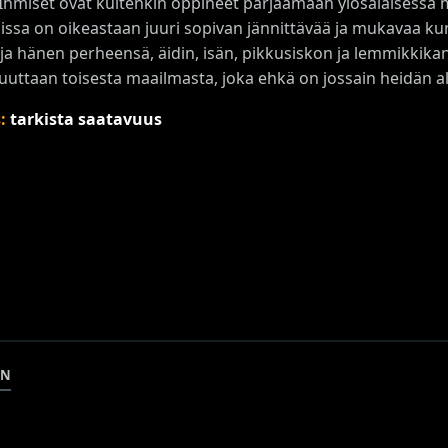
 Ihmiset ovat kuitenkin oppineet pärjäämään ylösalaisessa
ssa on oikeastaan juuri sopivan jännittävää ja mukavaa ku
ja hänen perheensä, äidin, isän, pikkusiskon ja lemmikkika
uuttaan toisesta maailmasta, joka ehkä on jossain heidän all
s:
tarkista saatavuus
EN