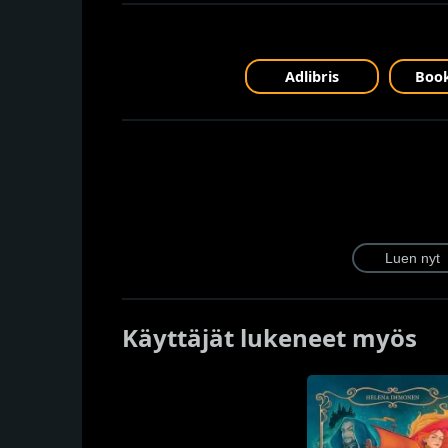
Adlibris
Book
Käyttäjät lukeneet myös