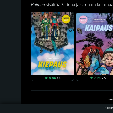
Huimaa
sisältää 3 kirjaa ja sarja on kokona
★ 8.84
★ 8.60
/ 6
/ 5
Seu
Sivu