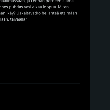
 maailmassaan, ja Lennan perheen elämä
nnes puhdas vesi alkaa loppua. Miten
nan, käy? Uskaltavatko he lähteä etsimään
aan, taivaalla?