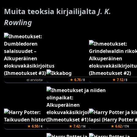
Muita teoksia kirjailijalta
J. K.
Rowling
ei arvioita
★ 6.76
★ 7.12
/ 8
/ 8
★ 6.50
★ 7.42
★ 6.62
/ 4
/ 14
/ 174