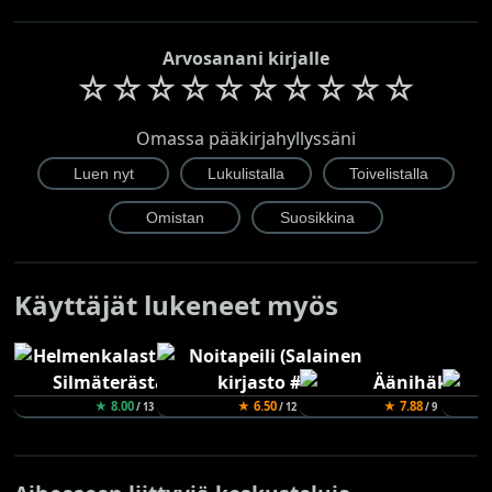
Arvosanani kirjalle
☆
☆
☆
☆
☆
☆
☆
☆
☆
☆
Omassa pääkirjahyllyssäni
Käyttäjät lukeneet myös
★ 8.00
★ 6.50
★ 7.88
/ 13
/ 12
/ 9