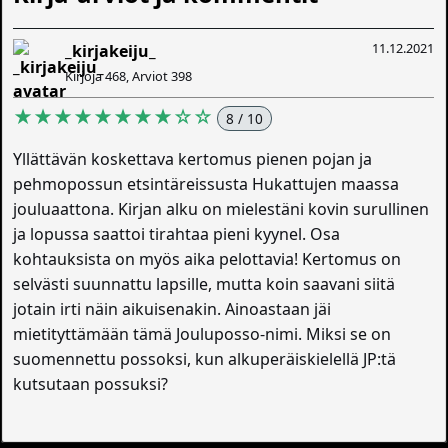
11.12.2021
_kirjakeiju_
Kirjoja 468, Arviot 398
★★★★★★★★☆☆
8 / 10
Yllättävän koskettava kertomus pienen pojan ja
pehmopossun etsintäreissusta Hukattujen maassa
jouluaattona. Kirjan alku on mielestäni kovin surullinen
ja lopussa saattoi tirahtaa pieni kyynel. Osa
kohtauksista on myös aika pelottavia! Kertomus on
selvästi suunnattu lapsille, mutta koin saavani siitä
jotain irti näin aikuisenakin. Ainoastaan jäi
mietityttämään tämä Jouluposso-nimi. Miksi se on
suomennettu possoksi, kun alkuperäiskielellä JP:tä
kutsutaan possuksi?