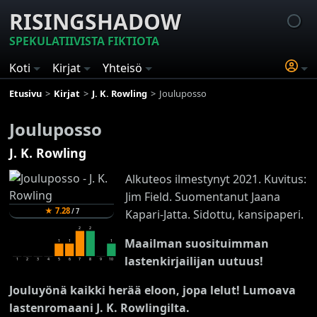
RISINGSHADOW
SPEKULATIIVISTA FIKTIOTA
Koti
Kirjat
Yhteisö
Etusivu
Kirjat
J. K. Rowling
Jouluposso
Jouluposso
J. K. Rowling
Alkuteos ilmestynyt 2021. Kuvitus:
Jim Field. Suomentanut Jaana
★
7.28
/
7
Kapari-Jatta. Sidottu, kansipaperi.
2
2
Maailman suosituimman
1
1
1
lastenkirjailijan uutuus!
1
2
3
4
5
6
7
8
9
10
Jouluyönä kaikki herää eloon, jopa lelut! Lumoava
lastenromaani J. K. Rowlingilta.