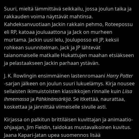
Suuri, mieltä lämmittävä seikkailu, jossa joulun taika ja
rakkauden voima näyttävät mahtinsa.
Kahdeksanvuotiaan Jackin rakkain pehmo, Roteepossu
eli RP, katoaa jouluaattona ja Jack on murheen
murtama. Jackin uusi lelu, Jouluposso eli JP, keksii
rohkean suunnitelman. Jack ja JP lähtevät
taianomaiselle matkalle Hukattujen maahan etsiäkseen
ja pelastaakseen Jackin parhaan ystävän.
J. K. Rowlingin ensimmäinen lastenromaani
Harry Potter
-sarjan jälkeen on joulun suuri lukuelämys. Kirja nousee
sellaisten ikimuistoisten klassikkojen rinnalle kuin
Liisa
ihmemassa
ja
Pähkinänsärkijä
. Se itkettää, naurattaa,
koskettaa ja jännittää viimeiselle sivulle asti.
Kirjassa on palkitun brittiläisen kuvittajan ja animaatio-
ohjaajan, Jim Fieldin, taidokas mustavalkoinen kuvitus.
Jaana Kapari-Jatan upea suomennos lisää