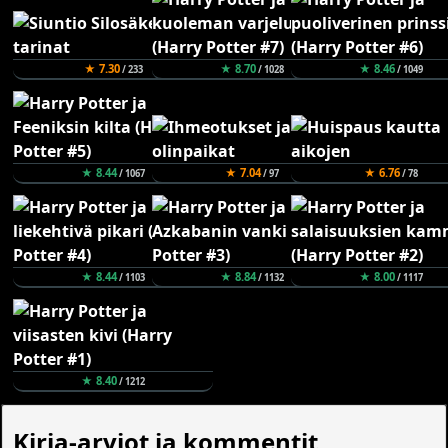
★ 7.30
★ 8.70
★ 8.46
/ 233
/ 1028
/ 1049
★ 8.44
★ 7.04
★ 6.76
/ 1067
/ 97
/ 78
★ 8.44
★ 8.84
★ 8.00
/ 1103
/ 1132
/ 1117
★ 8.40
/ 1212
Kirja-arviot ja kommentit