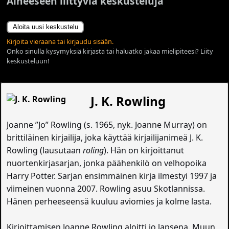
Aiheeseen liittyviä keskusteluja
Aloita uusi keskustelu
Kirjoita vieraana tai kirjaudu sisään.
Onko sinulla kysymyksiä kirjasta tai haluatko jakaa mielipiteesi? Liity
keskusteluun!
J. K. Rowling
Joanne ”Jo” Rowling (s. 1965, nyk. Joanne Murray) on
brittiläinen kirjailija, joka käyttää kirjailijanimeä J. K.
Rowling (lausutaan
roling
). Hän on kirjoittanut
nuortenkirjasarjan, jonka päähenkilö on velhopoika
Harry Potter. Sarjan ensimmäinen kirja ilmestyi 1997 ja
viimeinen vuonna 2007. Rowling asuu Skotlannissa.
Hänen perheeseensä kuuluu aviomies ja kolme lasta.
Kirjoittamisen Joanne Rowling aloitti jo lapsena. Muun