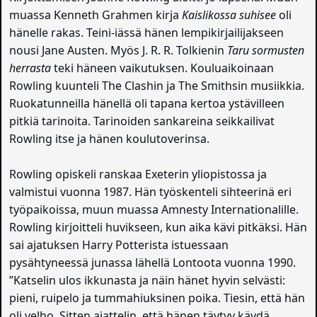
muassa Kenneth Grahmen kirja
Kaislikossa suhisee
oli
hänelle rakas. Teini-iässä hänen lempikirjailijakseen
nousi Jane Austen. Myös J. R. R. Tolkienin
Taru sormusten
herrasta
teki häneen vaikutuksen. Kouluaikoinaan
Rowling kuunteli The Clashin ja The Smithsin musiikkia.
Ruokatunneilla hänellä oli tapana kertoa ystävilleen
pitkiä tarinoita. Tarinoiden sankareina seikkailivat
Rowling itse ja hänen koulutoverinsa.
Rowling opiskeli ranskaa Exeterin yliopistossa ja
valmistui vuonna 1987. Hän työskenteli sihteerinä eri
työpaikoissa, muun muassa Amnesty Internationalille.
Rowling kirjoitteli huvikseen, kun aika kävi pitkäksi. Hän
sai ajatuksen Harry Potterista istuessaan
pysähtyneessä junassa lähellä Lontoota vuonna 1990.
”Katselin ulos ikkunasta ja näin hänet hyvin selvästi:
pieni, ruipelo ja tummahiuksinen poika. Tiesin, että hän
oli velho. Sitten ajattelin, että hänen täytyy käydä