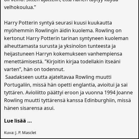
velhokoulua.”
Harry Potterin syntyä seurasi kuusi kuukautta
myöhemmin Rowlingin äidin kuolema. Rowling on
kertonut Harry Potterin tarinan syntyneen kuoleman
aiheuttamasta surusta ja yksinolon tunteesta ja
heijastuneen Harryn kokemukseen vanhempiensa
menettämisestä. ”Kirjoitin kirjaa todellakin itseäni
varten”, hän on todennut.
Saadakseen uutta ajateltavaa Rowling muutti
Portugaliin, missä hän opetti englantia, avioitui ja sai
tyttären. Avioliitto päättyi eroon ja vuonna 1994 Joanne
Rowling muutti tyttärensä kanssa Edinburghiin, missä
hänen sisarensa asui.
Lue lisää ...
Kuva: J. P. Masclet