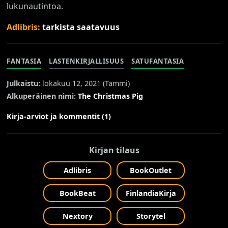
lukunautintoa.
Adlibris:
tarkista saatavuus
FANTASIA
LASTENKIRJALLISUUS
SATUFANTASIA
Julkaistu:
lokakuu 12, 2021 (
Tammi
)
Alkuperäinen nimi:
The Christmas Pig
Kirja-arviot ja kommentit (1)
Kirjan tilaus
Adlibris
BookOutlet
BookBeat
FinlandiaKirja
Nextory
Storytel