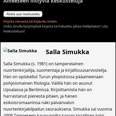
Aiheeseen liittyviä keskusteluja
Aloita uusi keskustelu
Kirjoita vieraana tai kirjaudu sisään.
Onko sinulla kysymyksiä kirjasta tai haluatko jakaa mielipiteesi? Liity
keskusteluun!
Salla Simukka
Salla Simukka (s. 1981) on tamperelainen
nuortenkirjailija, suomentaja ja kirjallisuusarvostelija.
Hän on opiskellut Turun yliopistossa pääaineenaan
pohjoismainen filologia. Välillä hän on asunut
Upsalassa ja Berliinissä. Kirjoittamista hän on
harrastanut pienestä pitäen, ja hänen
esikoisromaaninsa näki päivänvalon
nuortenkirjakilpailun seurauksena. Simukka sai vuonna
2009 Tampereen kaupungilta luovan kirjallisen työn