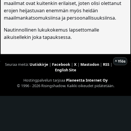
maailmat ovat kuitenkin erilaiset, joten olisi olettanut
erojen heijastuvan enemmän myös heidän
maailmankatsomuksiinsa ja persoonallisuuksiinsa.
Nautinnollinen lukukokemus lapsettomalle
aikuisellekin joka tapauksessa.
^ Ylös
Seuraa meitä:
Uutiskirje
|
Facebook
|
X
|
Mastodon
|
RSS
|
English Site
Hostingpalvelun tarjoaa
Planeetta Internet Oy
© 1996 - 2026 Risingshadow. Kaikki oikeudet pidätetään.