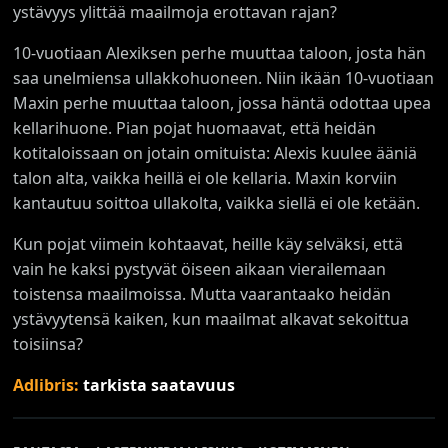
ystävyys ylittää maailmoja erottavan rajan?
10-vuotiaan Alexiksen perhe muuttaa taloon, josta hän
saa unelmiensa ullakkohuoneen. Niin ikään 10-vuotiaan
Maxin perhe muuttaa taloon, jossa häntä odottaa upea
kellarihuone. Pian pojat huomaavat, että heidän
kotitaloissaan on jotain omituista: Alexis kuulee ääniä
talon alta, vaikka heillä ei ole kellaria. Maxin korviin
kantautuu soittoa ullakolta, vaikka siellä ei ole ketään.
Kun pojat viimein kohtaavat, heille käy selväksi, että
vain he kaksi pystyvät öiseen aikaan vierailemaan
toistensa maailmoissa. Mutta vaarantaako heidän
ystävyytensä kaiken, kun maailmat alkavat sekoittua
toisiinsa?
Adlibris:
tarkista saatavuus