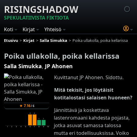
RISINGSHADOW
SPEKULATIIVISTA FIKTIOTA
Koti
Kirjat
Yhteisö
Etusivu
Kirjat
Salla Simukka
Poika ullakolla, poika kellarissa
Poika ullakolla, poika kellarissa
Salla Simukka
,
JP Ahonen
Kuvittanut JP Ahonen. Sidottu.
Mitä tekisit, jos löytäisit
kotitalostasi salaisen huoneen?
★
7.16
/
6
Jännittävä ja koskettava
2
2
lastenromaani kahdesta pojasta,
1
1
jotka asuvat samassa talossa
1
2
3
4
5
6
7
8
9
10
mutta eri todellisuuksissa. Voiko