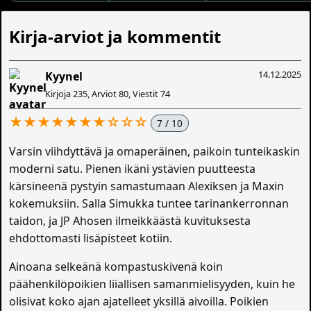
Kirja-arviot ja kommentit
14.12.2025
Kyynel
Kirjoja 235, Arviot 80, Viestit 74
★★★★★★★☆☆☆
7 / 10
Varsin viihdyttävä ja omaperäinen, paikoin tunteikaskin
moderni satu. Pienen ikäni ystävien puutteesta
kärsineenä pystyin samastumaan Alexiksen ja Maxin
kokemuksiin. Salla Simukka tuntee tarinankerronnan
taidon, ja JP Ahosen ilmeikkäästä kuvituksesta
ehdottomasti lisäpisteet kotiin.
Ainoana selkeänä kompastuskivenä koin
päähenkilöpoikien liiallisen samanmielisyyden, kuin he
olisivat koko ajan ajatelleet yksillä aivoilla. Poikien