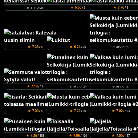
ei arvioita
★ 6.50
★ 7.76
/ 2
/ 8
★ 7.26
★ 6.24
ei arvioita
/ 4
/ 25
★ 7.18
ei arvioita
ei arvioita
/ 17
★ 7.00
★ 7.22
★ 7.02
/ 5
/ 90
/ 103
★ 7.26
★ 7.06
★ 7.00
/ 155
/ 120
/ 157