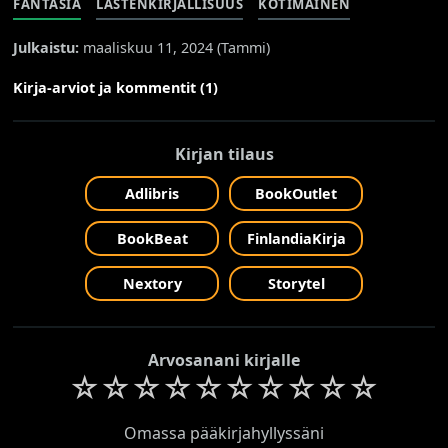
FANTASIA
LASTENKIRJALLISUUS
KOTIMAINEN
Julkaistu:
maaliskuu 11, 2024 (
Tammi
)
Kirja-arviot ja kommentit (1)
Kirjan tilaus
Adlibris
BookOutlet
BookBeat
FinlandiaKirja
Nextory
Storytel
Arvosanani kirjalle
☆
☆
☆
☆
☆
☆
☆
☆
☆
☆
Omassa pääkirjahyllyssäni