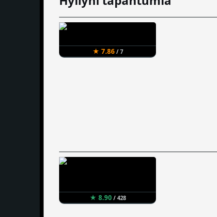
Hyllyni tapahtumia
★ 7.86
/ 7
★ 8.90
/ 428