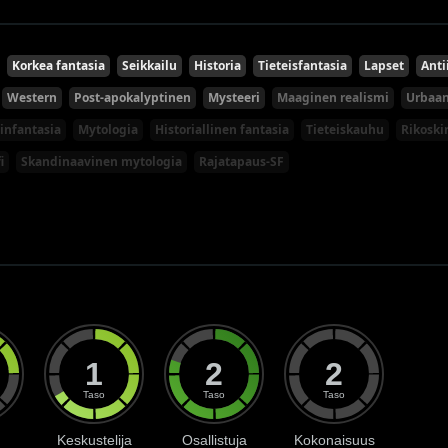
Korkea fantasia
Seikkailu
Historia
Tieteisfantasia
Lapset
Anti
Western
Post-apokalyptinen
Mysteeri
Maaginen realismi
Urbaan
äinfantasia
Mytologia
Historiallinen fantasia
Tieteiskauhu
Rikoskir
i
Skandinaavinen mytologia
Rajatapaus-SF
1
2
2
Taso
Taso
Taso
Keskustelija
Osallistuja
Kokonaisuus