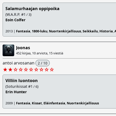
Salamurhaajan oppipoika
(W.A.R.P. #1
)
/ 3
Eoin Colfer
2013 |
Fantasia
,
1800-luku
,
Nuortenkirjallisuus
,
Seikkailu
,
Historia
,
Joonas
452 kirjaa, 10 arviota,
15 viestiä
antoi arvosanan
2 / 10
★★
☆
☆
☆
☆
☆
☆
☆
☆
Villiin luontoon
(Soturikissat #1
)
/ 6
Erin Hunter
2009 |
Fantasia
,
Kissat
,
Eläinfantasia
,
Nuortenkirjallisuus