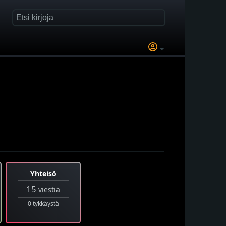
Yhteisö
15
viestiä
0 tykkäystä