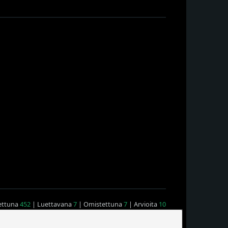
ettuna
452
| Luettavana
7
| Omistettuna
7
| Arvioita
10