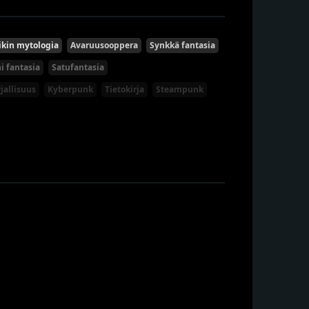
ikin mytologia
Avaruusooppera
Synkkä fantasia
i fantasia
Satufantasia
jallisuus
Kyberpunk
Tietokirja
Steampunk