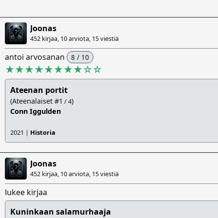
Joonas
452 kirjaa, 10 arviota,
15 viestiä
antoi arvosanan
8 / 10
★★★★★★★★
☆
☆
Ateenan portit
(Ateenalaiset #1
)
/ 4
Conn Iggulden
2021 |
Historia
Joonas
452 kirjaa, 10 arviota,
15 viestiä
lukee kirjaa
Kuninkaan salamurhaaja