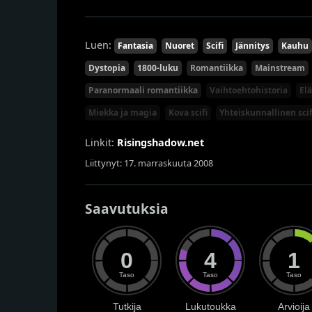
Luen:
Fantasia
Nuoret
Scifi
Jännitys
Kauhu
Dystopia
1800-luku
Romantiikka
Mainstream
Paranormaali romantiikka
Vaihtoehtohistoria
El
Miekka ja magia
Kova scifi
Yhteiskunnallinen scif
Linkit:
Risingshadow.net
Liittynyt: 17. marraskuuta 2008
Saavutuksia
0
4
1
Taso
Taso
Taso
Tutkija
Lukutoukka
Arvioija