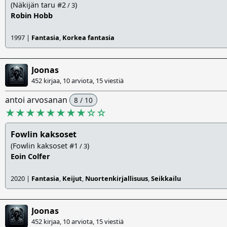
(Näkijän taru #2
)
/ 3
Robin Hobb
1997 |
Fantasia
,
Korkea fantasia
Joonas
452 kirjaa, 10 arviota,
15 viestiä
antoi arvosanan
8 / 10
★★★★★★★★
☆
☆
Fowlin kaksoset
(Fowlin kaksoset #1
)
/ 3
Eoin Colfer
2020 |
Fantasia
,
Keijut
,
Nuortenkirjallisuus
,
Seikkailu
Joonas
452 kirjaa, 10 arviota,
15 viestiä