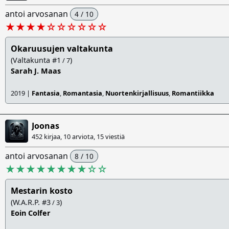
antoi arvosanan
4 / 10
★★★★
☆
☆
☆
☆
☆
☆
Okaruusujen valtakunta
(Valtakunta #1
)
/ 7
Sarah J. Maas
2019 |
Fantasia
,
Romantasia
,
Nuortenkirjallisuus
,
Romantiikka
Joonas
452 kirjaa, 10 arviota,
15 viestiä
antoi arvosanan
8 / 10
★★★★★★★★
☆
☆
Mestarin kosto
(W.A.R.P. #3
)
/ 3
Eoin Colfer