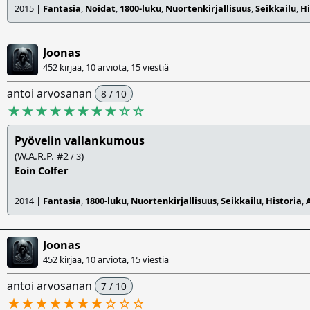
2015 |
Fantasia
,
Noidat
,
1800-luku
,
Nuortenkirjallisuus
,
Seikkailu
,
Hi
Joonas
452 kirjaa, 10 arviota,
15 viestiä
antoi arvosanan
8 / 10
★★★★★★★★
☆
☆
Pyövelin vallankumous
(W.A.R.P. #2
)
/ 3
Eoin Colfer
2014 |
Fantasia
,
1800-luku
,
Nuortenkirjallisuus
,
Seikkailu
,
Historia
,
Joonas
452 kirjaa, 10 arviota,
15 viestiä
antoi arvosanan
7 / 10
★★★★★★★
☆
☆
☆