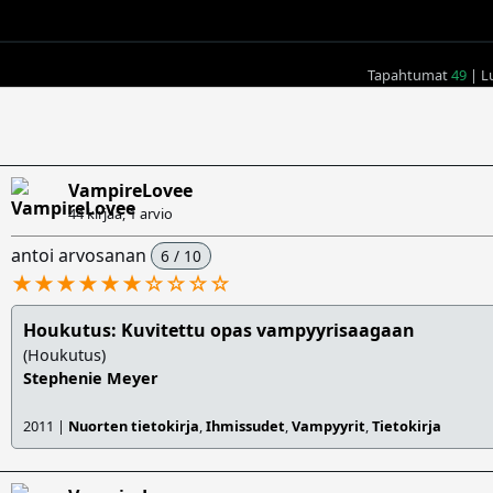
Tapahtumat
49
| L
VampireLovee
44 kirjaa, 1 arvio
antoi arvosanan
6 / 10
★★★★★★
☆
☆
☆
☆
Houkutus: Kuvitettu opas vampyyrisaagaan
(Houkutus)
Stephenie Meyer
2011 |
Nuorten tietokirja
,
Ihmissudet
,
Vampyyrit
,
Tietokirja