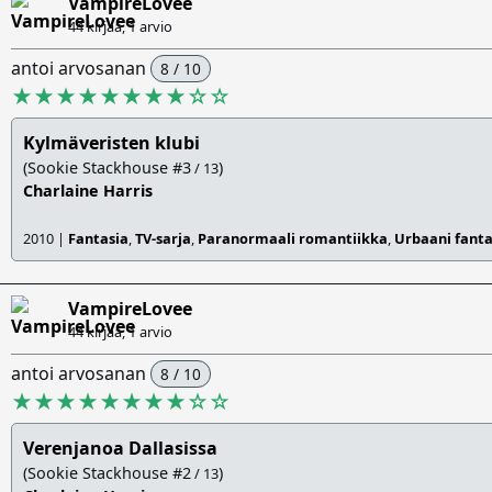
VampireLovee
44 kirjaa, 1 arvio
antoi arvosanan
8 / 10
★★★★★★★★
☆
☆
Kylmäveristen klubi
(Sookie Stackhouse #3
)
/ 13
Charlaine Harris
2010 |
Fantasia
,
TV-sarja
,
Paranormaali romantiikka
,
Urbaani fanta
VampireLovee
44 kirjaa, 1 arvio
antoi arvosanan
8 / 10
★★★★★★★★
☆
☆
Verenjanoa Dallasissa
(Sookie Stackhouse #2
)
/ 13