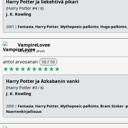
Harry Potter ja liekehtivä pikari
(Harry Potter #4
)
/ 8
J. K. Rowling
2001 |
Fantasia
,
Harry Potter
,
Mythopoeic-palkinto
,
Hugo-palkinto
VampireLovee
44 kirjaa, 1 arvio
antoi arvosanan
10 / 10
★★★★★★★★★★
Harry Potter ja Azkabanin vanki
(Harry Potter #3
)
/ 8
J. K. Rowling
2000 |
Fantasia
,
Harry Potter
,
Mythopoeic-palkinto
,
Bram Stoker -p
Nuortenkirjallisuus