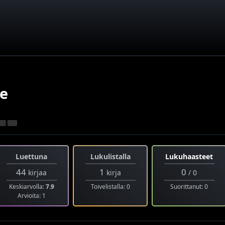
e
Luettuna
Lukulistalla
Lukuhaasteet
44
1
0
kirjaa
kirja
/ 0
Keskiarvolla:
7.9
Toivelistalla: 0
Suorittanut: 0
Arvioita: 1