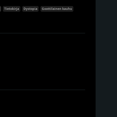
Tietokirja
Dystopia
Goottilainen kauhu