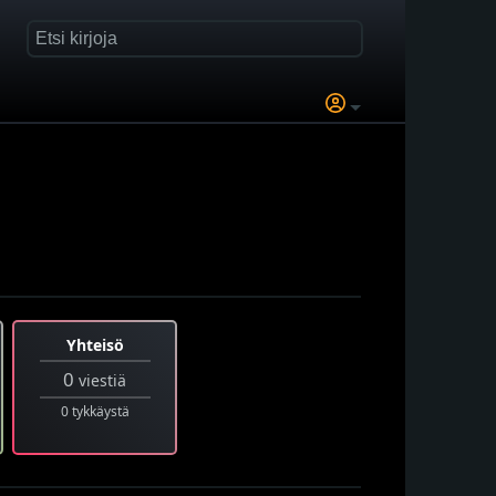
Yhteisö
0
viestiä
0 tykkäystä