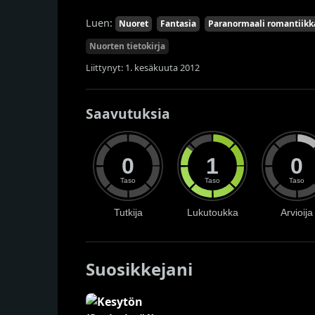
Luen:
Nuoret
Fantasia
Paranormaali romantiikk
Nuorten tietokirja
Liittynyt: 1. kesäkuuta 2012
Saavutuksia
0
1
0
Taso
Taso
Taso
Tutkija
Lukutoukka
Arvioija
Suosikkejani