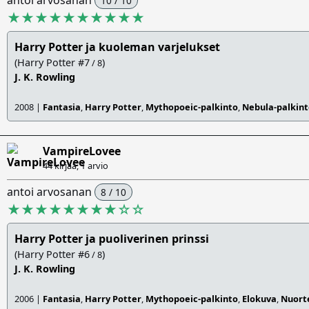
antoi arvosanan
10 / 10
★★★★★★★★★★
Harry Potter ja kuoleman varjelukset
(Harry Potter #7
)
/ 8
J. K. Rowling
2008 |
Fantasia
,
Harry Potter
,
Mythopoeic-palkinto
,
Nebula-palkin
VampireLovee
44 kirjaa, 1 arvio
antoi arvosanan
8 / 10
★★★★★★★★
☆
☆
Harry Potter ja puoliverinen prinssi
(Harry Potter #6
)
/ 8
J. K. Rowling
2006 |
Fantasia
,
Harry Potter
,
Mythopoeic-palkinto
,
Elokuva
,
Nuorte