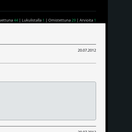
uettuna
44
| Lukulistalla
1
| Omistettuna
29
| Arvioita
1
20.07.2012