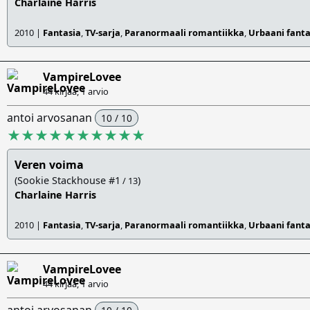
Charlaine Harris
2010 |
Fantasia
,
TV-sarja
,
Paranormaali romantiikka
,
Urbaani fanta
VampireLovee
44 kirjaa, 1 arvio
antoi arvosanan
10 / 10
★★★★★★★★★★
Veren voima
(Sookie Stackhouse #1
)
/ 13
Charlaine Harris
2010 |
Fantasia
,
TV-sarja
,
Paranormaali romantiikka
,
Urbaani fanta
VampireLovee
44 kirjaa, 1 arvio