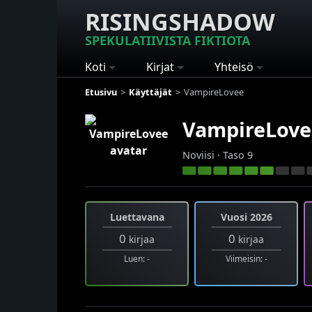
RISINGSHADOW
SPEKULATIIVISTA FIKTIOTA
Koti
Kirjat
Yhteisö
Etusivu
Käyttäjät
VampireLovee
VampireLove
Noviisi · Taso 9
Luettavana
Vuosi 2026
0
0
kirjaa
kirjaa
Luen: -
Viimeisin: -