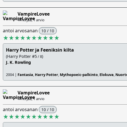
VampireLovee
44 kirjaa, 1 arvio
antoi arvosanan
10 / 10
★★★★★★★★★★
Harry Potter ja Feeniksin kilta
(Harry Potter #5
)
/ 8
J. K. Rowling
2004 |
Fantasia
,
Harry Potter
,
Mythopoeic-palkinto
,
Elokuva
,
Nuorte
VampireLovee
44 kirjaa, 1 arvio
antoi arvosanan
10 / 10
★★★★★★★★★★