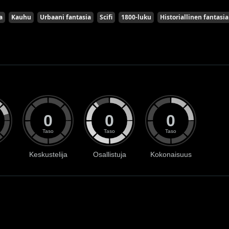
a
Kauhu
Urbaani fantasia
Scifi
1800-luku
Historiallinen fantasia
0
0
0
Taso
Taso
Taso
Keskustelija
Osallistuja
Kokonaisuus