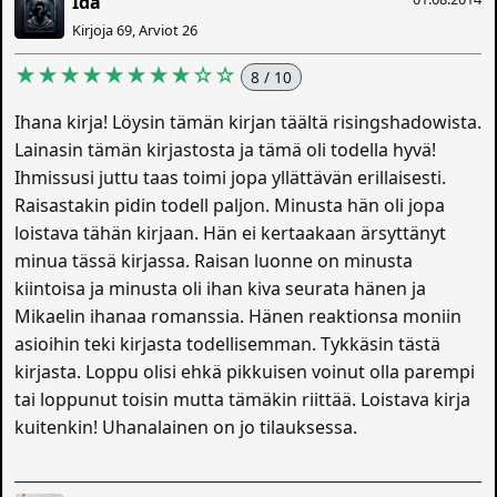
Ida
Kirjoja 69, Arviot 26
★★★★★★★★☆☆
8 / 10
Ihana kirja! Löysin tämän kirjan täältä risingshadowista.
Lainasin tämän kirjastosta ja tämä oli todella hyvä!
Ihmissusi juttu taas toimi jopa yllättävän erillaisesti.
Raisastakin pidin todell paljon. Minusta hän oli jopa
loistava tähän kirjaan. Hän ei kertaakaan ärsyttänyt
minua tässä kirjassa. Raisan luonne on minusta
kiintoisa ja minusta oli ihan kiva seurata hänen ja
Mikaelin ihanaa romanssia. Hänen reaktionsa moniin
asioihin teki kirjasta todellisemman. Tykkäsin tästä
kirjasta. Loppu olisi ehkä pikkuisen voinut olla parempi
tai loppunut toisin mutta tämäkin riittää. Loistava kirja
kuitenkin! Uhanalainen on jo tilauksessa.