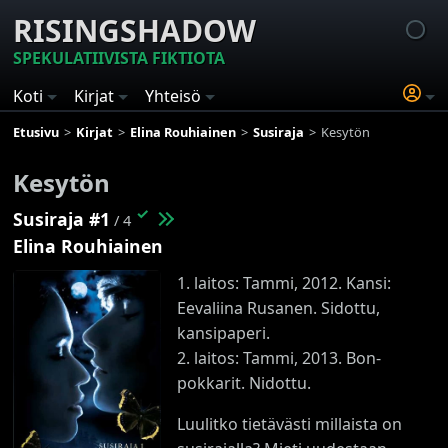
RISINGSHADOW
SPEKULATIIVISTA FIKTIOTA
Koti
Kirjat
Yhteisö
Etusivu
Kirjat
Elina Rouhiainen
Susiraja
Kesytön
Kesytön
✓
Susiraja #1
/ 4
Elina Rouhiainen
1. laitos: Tammi, 2012. Kansi:
Eevaliina Rusanen. Sidottu,
kansipaperi.
2. laitos: Tammi, 2013. Bon-
pokkarit. Nidottu.
Luulitko tietävästi millaista on