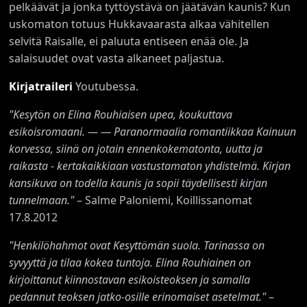
pelkäävät ja jonka tyttöystävä on jäätävän kaunis? Kun
uskomaton totuus Hukkavaarasta alkaa vähitellen
selvitä Raisalle, ei paluuta entiseen enää ole. Ja
salaisuudet ovat vasta alkaneet paljastua.
Kirjatraileri
Youtubessa.
"Kesytön on Elina Rouhiaisen upea, koukuttava
esikoisromaani. — — Paranormaalia romantiikkaa Kainuun
korvessa, siinä on jotain ennenkokematonta, uutta ja
raikasta - kertakaikkiaan vastustamaton yhdistelmä. Kirjan
kansikuva on todella kaunis ja sopii täydellisesti kirjan
tunnelmaan."
– Salme Paloniemi, Koillissanomat
17.8.2012
"Henkilöhahmot ovat Kesyttömän suola. Tarinassa on
syvyyttä ja tilaa kokea tuntoja. Elina Rouhiainen on
kirjoittanut kiinnostavan esikoisteoksen ja samalla
pedannut teoksen jatko-osille erinomaiset asetelmat."
–