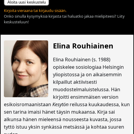
Aloita uusi keskustelu
Kirjoita vieraana tai kirjaudu sisään.
Onko sinulla kysymyksiä kirjasta tai haluatko jakaa mielipiteesi? Liity
keskusteluun!
Elina Rouhiainen
Elina Rouhiainen (s. 1988)
opiskelee sosiologiaa Helsingin
yliopistossa ja on aikaisemmin
kilpaillut aktiivisesti
muodostelmaluistelussa. Hän
kirjoitti ensimmäisen version
esikoisromaanistaan
Kesytön
reilussa kuukaudessa, kun
sen tarina imaisi hänet täysin mukaansa. Kirja sai
alkunsa hänen mieleensä nousseesta kuvasta, jossa
tyttö istuu yksin synkässä metsässä ja kohtaa suuren