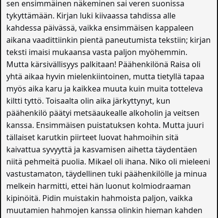
sen ensimmäinen näkeminen sai veren suonissa
tykyttämään. Kirjan luki kiivaassa tahdissa alle
kahdessa päivässä, vaikka ensimmäisen kappaleen
aikana vaadittiinkin pientä paneutumista tekstiin; kirjan
teksti imaisi mukaansa vasta paljon myöhemmin.
Mutta kärsivällisyys palkitaan! Päähenkilönä Raisa oli
yhtä aikaa hyvin mielenkiintoinen, mutta tietyllä tapaa
myös aika karu ja kaikkea muuta kuin muita totteleva
kiltti tyttö. Toisaalta olin aika järkyttynyt, kun
päähenkilö päätyi metsäaukealle alkoholin ja veitsen
kanssa. Ensimmäisen puistatuksen kohta. Mutta juuri
tällaiset karutkin piirteet luovat hahmoihin sitä
kaivattua syvyyttä ja kasvamisen aihetta täydentäen
niitä pehmeitä puolia. Mikael oli ihana. Niko oli mieleeni
vastustamaton, täydellinen tuki päähenkilölle ja minua
melkein harmitti, ettei hän luonut kolmiodraaman
kipinöitä. Pidin muistakin hahmoista paljon, vaikka
muutamien hahmojen kanssa olinkin hieman kahden