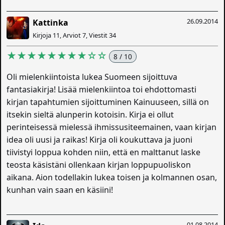
26.09.2014
Kattinka
Kirjoja 11, Arviot 7, Viestit 34
★★★★★★★★☆☆
8 / 10
Oli mielenkiintoista lukea Suomeen sijoittuva
fantasiakirja! Lisää mielenkiintoa toi ehdottomasti
kirjan tapahtumien sijoittuminen Kainuuseen, sillä on
itsekin sieltä alunperin kotoisin. Kirja ei ollut
perinteisessä mielessä ihmissusiteemainen, vaan kirjan
idea oli uusi ja raikas! Kirja oli koukuttava ja juoni
tiivistyi loppua kohden niin, että en malttanut laske
teosta käsistäni ollenkaan kirjan loppupuoliskon
aikana. Aion todellakin lukea toisen ja kolmannen osan,
kunhan vain saan en käsiini!
01.08.2014