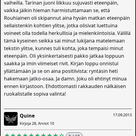
vaiheilla. Tarinan juoni liikkuu sujuvasti eteenpäin,
vaikka jäikin hieman harmistuttamaan se, että
Rouhiainen oli skipannut aina hyvän matkan eteenpäin
sellaistenkin kohtien ylitse, jotka olisivat luettuina
voineet olla todella herkullisia ja mielenkiintoisia. Välillä
tämä kyseinen seikka sai minut lukijana matelemaan
tekstin ylitse, kunnes tuli kohta, joka tempaisi minut
eteenpäin. Oli yksinkertaisesti pakko jatkaa loppuun
saakka ja imin viimeiset rivit. Kirjan loppu onnistui
yllättämään ja se on aina positiivista: ryntäsin heti
hakemaan jatko-osaa. Ja damn. Joku oli ehtinyt minua
ennen kirjastoon. Ehdottomasti rakkauden nälkäisen
ruokalistalle sopiva valinta!
17.09.2013
Quine
Kirjoja 28, Arviot 10
★★★★★★★★★☆