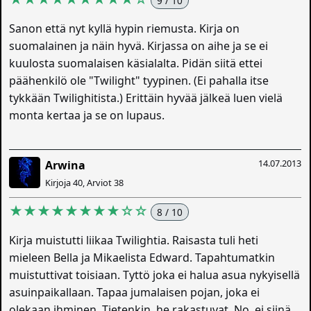
9 / 10
Sanon että nyt kyllä hypin riemusta. Kirja on
suomalainen ja näin hyvä. Kirjassa on aihe ja se ei
kuulosta suomalaisen käsialalta. Pidän siitä ettei
päähenkilö ole "Twilight" tyypinen. (Ei pahalla itse
tykkään Twilighitista.) Erittäin hyvää jälkeä luen vielä
monta kertaa ja se on lupaus.
14.07.2013
Arwina
Kirjoja 40, Arviot 38
★★★★★★★★☆☆
8 / 10
Kirja muistutti liikaa Twilightia. Raisasta tuli heti
mieleen Bella ja Mikaelista Edward. Tapahtumatkin
muistuttivat toisiaan. Tyttö joka ei halua asua nykyisellä
asuinpaikallaan. Tapaa jumalaisen pojan, joka ei
olekaan ihminen. Tietenkin, he rakastuvat. No, ei siinä