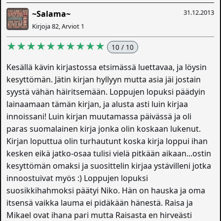
31.12.2013
~Salama~
Kirjoja 82, Arviot 1
★★★★★★★★★★
10 / 10
Kesällä kävin kirjastossa etsimässä luettavaa, ja löysin
kesyttömän. Jätin kirjan hyllyyn mutta asia jäi jostain
syystä vähän häiritsemään. Loppujen lopuksi päädyin
lainaamaan tämän kirjan, ja alusta asti luin kirjaa
innoissani! Luin kirjan muutamassa päivässä ja oli
paras suomalainen kirja jonka olin koskaan lukenut.
Kirjan loputtua olin turhautunt koska kirja loppui ihan
kesken eikä jatko-osaa tulisi vielä pitkään aikaan...ostin
kesyttömän omaksi ja suosittelin kirjaa ystävilleni jotka
innoostuivat myös :) Loppujen lopuksi
suosikkihahmoksi päätyi Niko. Hän on hauska ja oma
itsensä vaikka lauma ei pidäkään hänestä. Raisa ja
Mikael ovat ihana pari mutta Raisasta en hirveästi