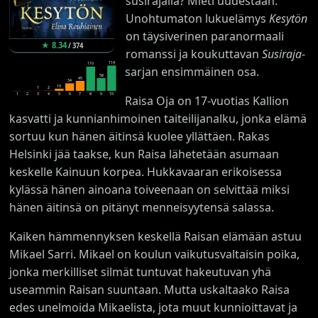
susirajalla? Mieti uudestaan.
Unohtumaton lukuelämys
Kesytön
on täysiverinen paranormaali
★
8.34
/
374
romanssi ja koukuttavan
Susiraja
-
114
110
sarjan ensimmäinen osa.
58
45
34
10
2
1
1
2
3
4
5
6
7
8
9
10
Raisa Oja on 17-vuotias Kallion
kasvatti ja kunnianhimoinen taiteilijanalku, jonka elämä
sortuu kun hänen äitinsä kuolee yllättäen. Rakas
Helsinki jää taakse, kun Raisa lähetetään asumaan
keskelle Kainuun korpea. Hukkavaaran erikoisessa
kylässä hänen ainoana toiveenaan on selvittää miksi
hänen äitinsä on pitänyt menneisyytensä salassa.
Kaiken hämmennyksen keskellä Raisan elämään astuu
Mikael Sarri. Mikael on koulun vaikutusvaltaisin poika,
jonka merkilliset silmät tuntuvat hakeutuvan yhä
useammin Raisan suuntaan. Mutta uskaltaako Raisa
edes unelmoida Mikaelista, jota muut kunnioittavat ja