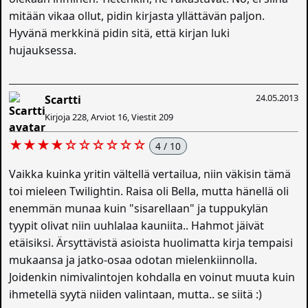
mitään vikaa ollut, pidin kirjasta yllättävän paljon.
Hyvänä merkkinä pidin sitä, että kirjan luki
hujauksessa.
24.05.2013
Scartti
Kirjoja 228, Arviot 16, Viestit 209
★★★★☆☆☆☆☆☆
4 / 10
Vaikka kuinka yritin vältellä vertailua, niin väkisin tämä
toi mieleen Twilightin. Raisa oli Bella, mutta hänellä oli
enemmän munaa kuin "sisarellaan" ja tuppukylän
tyypit olivat niin uuhlalaa kauniita.. Hahmot jäivät
etäisiksi. Ärsyttävistä asioista huolimatta kirja tempaisi
mukaansa ja jatko-osaa odotan mielenkiinnolla.
Joidenkin nimivalintojen kohdalla en voinut muuta kuin
ihmetellä syytä niiden valintaan, mutta.. se siitä :)