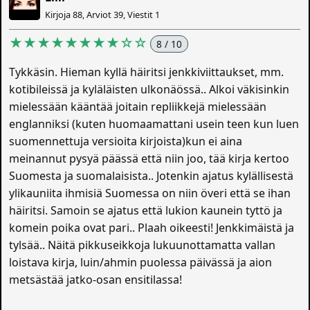
Kirjoja 88, Arviot 39, Viestit 1
★★★★★★★★☆☆
8 / 10
Tykkäsin. Hieman kyllä häiritsi jenkkiviittaukset, mm.
kotibileissä ja kyläläisten ulkonäössä.. Alkoi väkisinkin
mielessään kääntää joitain repliikkejä mielessään
englanniksi (kuten huomaamattani usein teen kun luen
suomennettuja versioita kirjoista)kun ei aina
meinannut pysyä päässä että niin joo, tää kirja kertoo
Suomesta ja suomalaisista.. Jotenkin ajatus kylällisestä
ylikauniita ihmisiä Suomessa on niin överi että se ihan
häiritsi. Samoin se ajatus että lukion kaunein tyttö ja
komein poika ovat pari.. Plaah oikeesti! Jenkkimäistä ja
tylsää.. Näitä pikkuseikkoja lukuunottamatta vallan
loistava kirja, luin/ahmin puolessa päivässä ja aion
metsästää jatko-osan ensitilassa!