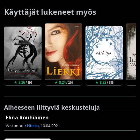
Käyttäjät lukeneet myös
★ 8.26
★ 8.24
★ 8.22
★ 
/ 499
/ 230
/ 389
Aiheeseen liittyviä keskusteluja
Elina Rouhiainen
Vastannut:
Hiistu
, 10.04.2021