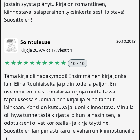
jostain syystä piänyt...Kirja on romanttinen,
kiinnostava, salaperäinen..yksinkertaisesti loistava!
Suosittelen!
30.10.2013
Sointulause
Kirjoja 20, Arviot 17, Viestit 1
★★★★★★★★★★
10 / 10
Tämä kirja oli napakymppi! Ensimmäinen kirja jonka
luin Elina Rouhiaiselta ja pidin todella paljon! En
useimmiten lue suomalaisia kirjoja mutta tässä
tapauksessa suomalainen kirjailija ei haitannut
lainkaan. Kansi on kutsuva ja juoni kiinnostava. Minulla
oli hyvä tunne tästä kirjasta jo kun lainasin sen, ja
odotukseni olivat korkealla - ja kirja täytti ne.
Suosittelen lämpimästi kaikille vähänkin kiinnostuneille
:)