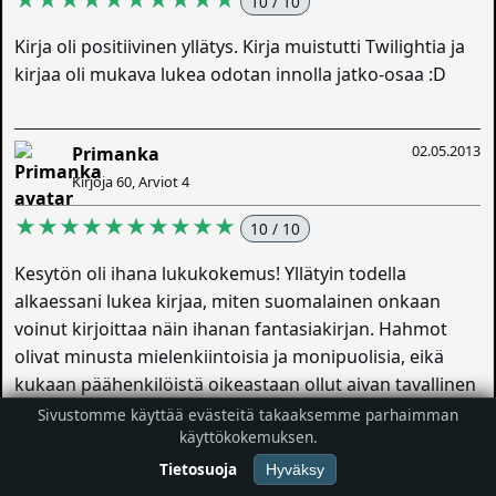
10 / 10
Kirja oli positiivinen yllätys. Kirja muistutti Twilightia ja
kirjaa oli mukava lukea odotan innolla jatko-osaa :D
02.05.2013
Primanka
Kirjoja 60, Arviot 4
★★★★★★★★★★
10 / 10
Kesytön oli ihana lukukokemus! Yllätyin todella
alkaessani lukea kirjaa, miten suomalainen onkaan
voinut kirjoittaa näin ihanan fantasiakirjan. Hahmot
olivat minusta mielenkiintoisia ja monipuolisia, eikä
kukaan päähenkilöistä oikeastaan ollut aivan tavallinen
suomalainen nuori. Suosittelen kirjaa lämpimästi
Sivustomme käyttää evästeitä takaaksemme parhaimman
käyttökokemuksen.
jokaiselle fantasian ja romantiikan ystävälle, vaikka
uskonkin kirjan aiheuttavan ainakin jossain määrin
Tietosuoja
Hyväksy
ennakkoluuloa, sillä eihän yksikään suomalainen ole