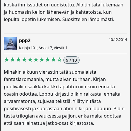
koska ihmissudet on uudistettu. Aloitin tätä lukemaan
ja huomasin kellon lähenevän ja kahtatoista, kun
lopulta lopetin lukemisen. Suosittelen lämpimästi.
10.12.2014
ppp2
Kirjoja 101, Arviot 7, Viestit 1
★★★★★★★★★☆
9 / 10
Minäkin alkuun vierastin tätä suomalaista
fantasiaromaania, mutta aivan turhaan. Kirjan
puoliväliin saakka kaikki tapahtui niin kuin ennalta
osasin odottaa. Loppu kirjasti olikin raikasta, ennalta
arvaamatonta, sujuvaa tekstiä. Yllätyin tästä
positiivisesti ja suorastaan ahmin kirjan loppuun. Pidin
tästä trilogian avauksesta paljon, enkä malta odottaa
että saan lainattua jatko-osat kirjastosta.