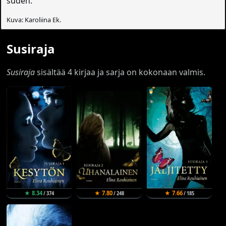
suden.
Kuva: Karoliina Ek.
Susiraja
Susiraja
sisältää 4 kirjaa ja sarja on kokonaan valmis.
★ 8.34
★ 7.80
★ 7.66
/ 374
/ 248
/ 185