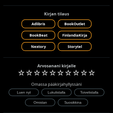
Kirjan tilaus
Adlibris
BookOutlet
BookBeat
FinlandiaKirja
Nextory
Storytel
Arvosanani kirjalle
☆
☆
☆
☆
☆
☆
☆
☆
☆
☆
Omassa pääkirjahyllyssäni