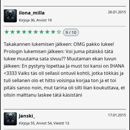
26.01.2015
ilona_milla
Kirjoja 36, Arviot 19
★★★★★★★★★☆
9 / 10
Takakannen lukemisen jälkeen: OMG pakko lukee!
Prologin lukemisen jälkeen: Voi juma pitäiskö tätä
lukee muutama sata sivuu?? Muutaman ekan luvun
jälkeen: En pystyny lopettaa Ja must toi kansi on IHANA
<3333 Vaiks täs oli sellasii ontuvii kohtii, jotka tökkäs ja
tuli sellanen olo et hitto voisinpa korjaa ton ja et toi
pitäis sanoo noin, mut tarina oli silti liian koukuttava, et
olisin malttanu laskee tätä käsistäni
17.01.2015
Janski_
Kirjoja 55, Arviot 54, Viestit 13