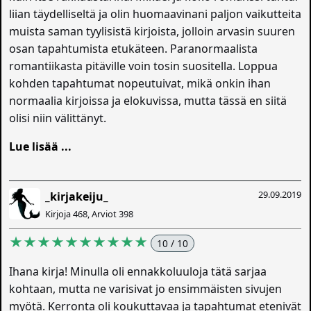
liian täydelliseltä ja olin huomaavinani paljon vaikutteita
muista saman tyylisistä kirjoista, jolloin arvasin suuren
osan tapahtumista etukäteen. Paranormaalista
romantiikasta pitäville voin tosin suositella. Loppua
kohden tapahtumat nopeutuivat, mikä onkin ihan
normaalia kirjoissa ja elokuvissa, mutta tässä en siitä
olisi niin välittänyt.
Lue lisää ...
29.09.2019
_kirjakeiju_
Kirjoja 468, Arviot 398
★★★★★★★★★★
10 / 10
Ihana kirja! Minulla oli ennakkoluuloja tätä sarjaa
kohtaan, mutta ne varisivat jo ensimmäisten sivujen
myötä. Kerronta oli koukuttavaa ja tapahtumat etenivät