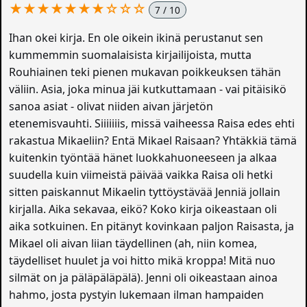
★★★★★★★☆☆☆
7 / 10
Ihan okei kirja. En ole oikein ikinä perustanut sen
kummemmin suomalaisista kirjailijoista, mutta
Rouhiainen teki pienen mukavan poikkeuksen tähän
väliin. Asia, joka minua jäi kutkuttamaan - vai pitäisikö
sanoa asiat - olivat niiden aivan järjetön
etenemisvauhti. Siiiiiiis, missä vaiheessa Raisa edes ehti
rakastua Mikaeliin? Entä Mikael Raisaan? Yhtäkkiä tämä
kuitenkin työntää hänet luokkahuoneeseen ja alkaa
suudella kuin viimeistä päivää vaikka Raisa oli hetki
sitten paiskannut Mikaelin tyttöystävää Jenniä jollain
kirjalla. Aika sekavaa, eikö? Koko kirja oikeastaan oli
aika sotkuinen. En pitänyt kovinkaan paljon Raisasta, ja
Mikael oli aivan liian täydellinen (ah, niin komea,
täydelliset huulet ja voi hitto mikä kroppa! Mitä nuo
silmät on ja päläpäläpälä). Jenni oli oikeastaan ainoa
hahmo, josta pystyin lukemaan ilman hampaiden