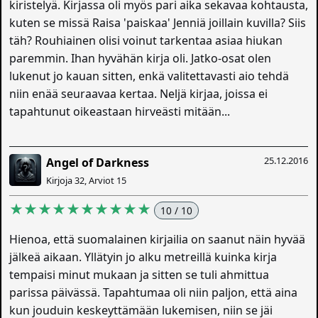
kiristelyä. Kirjassa oli myös pari aika sekavaa kohtausta,
kuten se missä Raisa 'paiskaa' Jenniä joillain kuvilla? Siis
täh? Rouhiainen olisi voinut tarkentaa asiaa hiukan
paremmin. Ihan hyvähän kirja oli. Jatko-osat olen
lukenut jo kauan sitten, enkä valitettavasti aio tehdä
niin enää seuraavaa kertaa. Neljä kirjaa, joissa ei
tapahtunut oikeastaan hirveästi mitään...
25.12.2016
Angel of Darkness
Kirjoja 32, Arviot 15
★★★★★★★★★★
10 / 10
Hienoa, että suomalainen kirjailia on saanut näin hyvää
jälkeä aikaan. Yllätyin jo alku metreillä kuinka kirja
tempaisi minut mukaan ja sitten se tuli ahmittua
parissa päivässä. Tapahtumaa oli niin paljon, että aina
kun jouduin keskeyttämään lukemisen, niin se jäi