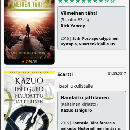
★★★★★★★★
☆
☆
Viimeinen tähti
(5. aalto #3
)
/ 3
Rick Yancey
2016 |
Scifi
,
Post-apokalyptinen
,
Dystopia
,
Nuortenkirjallisuus
★ 7.46
/ 54
01.05.2017
Scartti
lisäsi lukulistalle
Haudattu jättiläinen
(Keltainen kirjasto)
Kazuo Ishiguro
2016 |
Fantasia
,
Tähtifantasia-
palkinto
,
Historiallinen fantasia
,