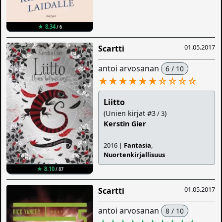
★ 8.34
/ 6
01.05.2017
Scartti
antoi arvosanan
6 / 10
★★★★★★
☆
☆
☆
☆
Liitto
(Unien kirjat #3
)
/ 3
Kerstin Gier
2016 |
Fantasia
,
Nuortenkirjallisuus
★ 8.10
/ 87
01.05.2017
Scartti
antoi arvosanan
8 / 10