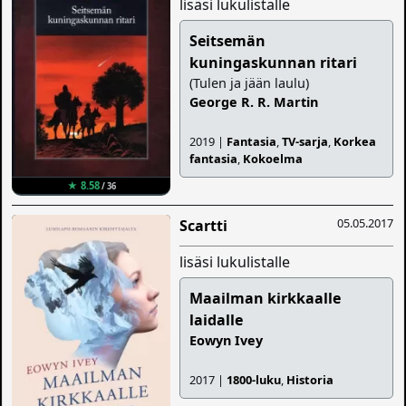
lisäsi lukulistalle
Seitsemän
kuningaskunnan ritari
(Tulen ja jään laulu)
George R. R. Martin
2019 |
Fantasia
,
TV-sarja
,
Korkea
fantasia
,
Kokoelma
★ 8.58
/ 36
05.05.2017
Scartti
lisäsi lukulistalle
Maailman kirkkaalle
laidalle
Eowyn Ivey
2017 |
1800-luku
,
Historia