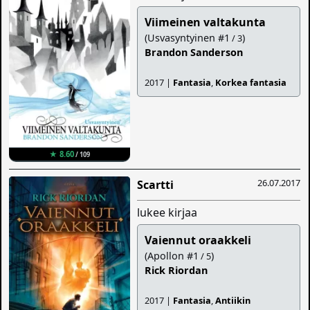
Viimeinen valtakunta
(Usvasyntyinen #1
)
/ 3
Brandon Sanderson
2017 |
Fantasia
,
Korkea fantasia
★ 8.60
/ 109
26.07.2017
Scartti
lukee kirjaa
Vaiennut oraakkeli
(Apollon #1
)
/ 5
Rick Riordan
2017 |
Fantasia
,
Antiikin