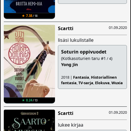
★ 7.38
/ 18
01.09.2020
Scartti
lisäsi lukulistalle
Soturin oppivuodet
(Kotkasoturien taru #1
)
/ 4
Yong Jin
2018 |
Fantasia
,
Historiallinen
fantasia
,
TV-sarja
,
Elokuva
,
Wuxia
★ 8.24
/ 13
01.09.2020
Scartti
lukee kirjaa