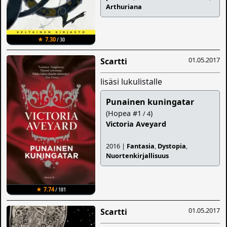
Arthuriana
★ 7.30
/ 30
01.05.2017
Scartti
lisäsi lukulistalle
Punainen kuningatar
(Hopea #1
)
/ 4
Victoria Aveyard
2016 |
Fantasia
,
Dystopia
,
Nuortenkirjallisuus
★ 7.74
/ 181
01.05.2017
Scartti