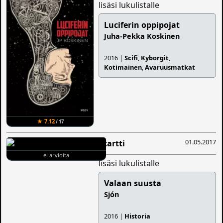
lisäsi lukulistalle
Luciferin oppipojat
Juha-Pekka Koskinen
2016 |
Scifi
,
Kyborgit
,
Kotimainen
,
Avaruusmatkat
★ 7.12
/ 17
01.05.2017
Scartti
ei arvioita
lisäsi lukulistalle
Valaan suusta
Sjón
2016 |
Historia