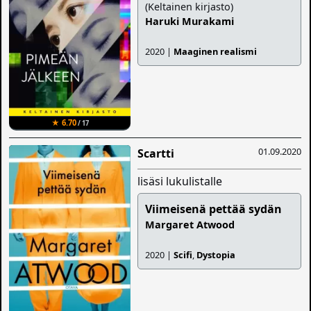
(Keltainen kirjasto)
Haruki Murakami
2020 |
Maaginen realismi
★ 6.70
/ 17
01.09.2020
Scartti
lisäsi lukulistalle
Viimeisenä pettää sydän
Margaret Atwood
2020 |
Scifi
,
Dystopia