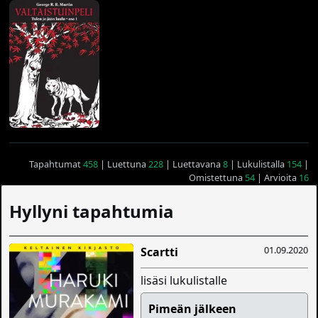
Tapahtumat
458
| Luettuna
228
| Luettavana
8
| Lukulistalla
154
|
Omistettuna
54
| Arvioita
16
Hyllyni tapahtumia
01.09.2020
Scartti
lisäsi lukulistalle
Pimeän jälkeen