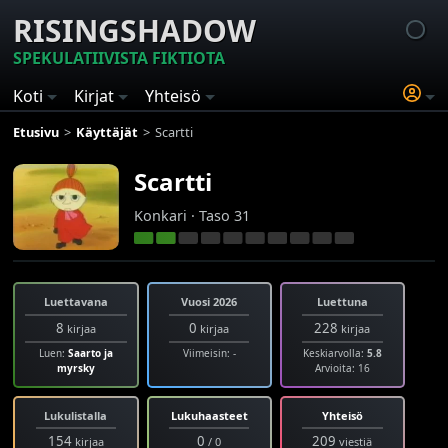
RISINGSHADOW
SPEKULATIIVISTA FIKTIOTA
Koti
Kirjat
Yhteisö
Etusivu
Käyttäjät
Scartti
Scartti
Konkari · Taso 31
Luettavana
Vuosi 2026
Luettuna
8
0
228
kirjaa
kirjaa
kirjaa
Luen:
Saarto ja
Viimeisin: -
Keskiarvolla:
5.8
myrsky
Arvioita: 16
Lukulistalla
Lukuhaasteet
Yhteisö
154
0
209
kirjaa
/ 0
viestiä