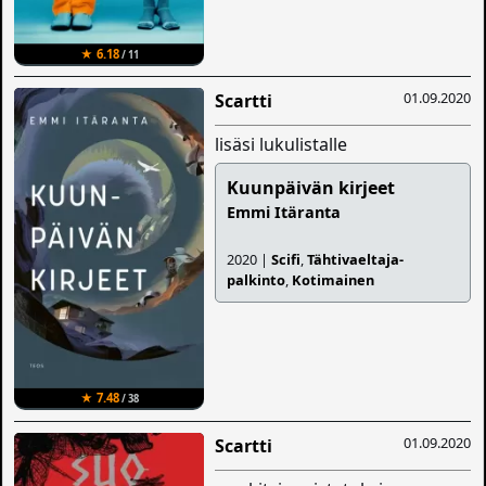
★ 6.18
/ 11
01.09.2020
Scartti
lisäsi lukulistalle
Kuunpäivän kirjeet
Emmi Itäranta
2020 |
Scifi
,
Tähtivaeltaja-
palkinto
,
Kotimainen
★ 7.48
/ 38
01.09.2020
Scartti