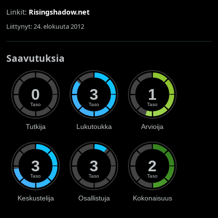
Linkit:
Risingshadow.net
Liittynyt: 24. elokuuta 2012
Saavutuksia
0
3
1
Taso
Taso
Taso
Tutkija
Lukutoukka
Arvioija
3
3
2
Taso
Taso
Taso
Keskustelija
Osallistuja
Kokonaisuus