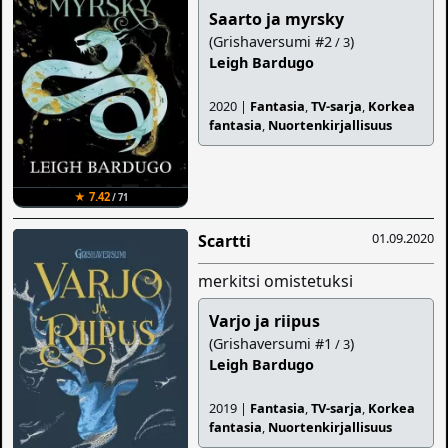
Saarto ja myrsky
(Grishaversumi #2
)
/ 3
Leigh Bardugo
2020 |
Fantasia
,
TV-sarja
,
Korkea
fantasia
,
Nuortenkirjallisuus
★ 7.42
/ 71
01.09.2020
Scartti
merkitsi omistetuksi
Varjo ja riipus
(Grishaversumi #1
)
/ 3
Leigh Bardugo
2019 |
Fantasia
,
TV-sarja
,
Korkea
fantasia
,
Nuortenkirjallisuus