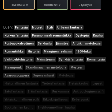
Toivelistalla: 0
Suorittanut: 0
0 tykkäystä
Luen:
Fantasia
Nuoret
Scifi
Urbaani fantasia
Korkea fantasia
Paranormaali romantiikka
Dystopia
Kauhu
Post-apokalyptinen
Seikkailu
Jännitys
Antiikin mytologia
Romantiikka
Historia
Maaginen realismi
1800-luku
Vaihtoehtohistoria
Mainstream
Synkkä fantasia
Romantasia
Steampunk
Skandinaavinen mytologia
Mysteeri
Avaruusooppera
Supersankarit
Mytologia
Historiallinen fantasia
Tieteisfantasia
Tieteiskauhu
Lapset
Satufantasia
Eläinfantasia
Uuskumma
Antropologinen scifi
Yhteiskunnallinen scifi
Rikoskirjallisuus
Kyberpunk
Goottilainen kauhu
Ei-yliluonnollinen kauhu