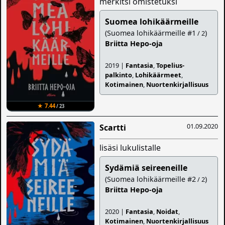
merkitsi omistetuksi
Suomea lohikäärmeille
(Suomea lohikäärmeille #1
)
/ 2
Briitta Hepo-oja
2019 |
Fantasia
,
Topelius-
palkinto
,
Lohikäärmeet
,
Kotimainen
,
Nuortenkirjallisuus
★ 7.44
/ 23
01.09.2020
Scartti
lisäsi lukulistalle
Sydämiä seireeneille
(Suomea lohikäärmeille #2
)
/ 2
Briitta Hepo-oja
2020 |
Fantasia
,
Noidat
,
Kotimainen
,
Nuortenkirjallisuus