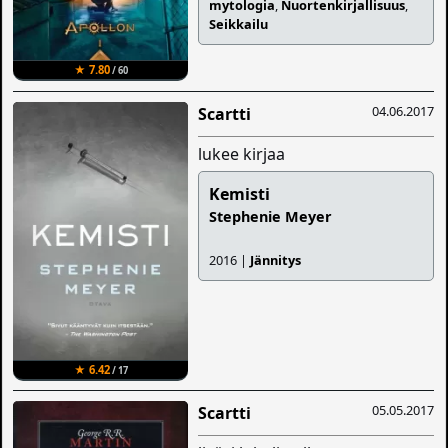
mytologia
,
Nuortenkirjallisuus
,
Seikkailu
★ 7.80
/ 60
04.06.2017
Scartti
lukee kirjaa
Kemisti
Stephenie Meyer
2016 |
Jännitys
★ 6.42
/ 17
05.05.2017
Scartti