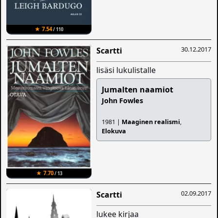
★ 7.54
/ 110
30.12.2017
Scartti
lisäsi lukulistalle
Jumalten naamiot
John Fowles
1981 |
Maaginen realismi
,
Elokuva
★ 7.70
/ 13
02.09.2017
Scartti
lukee kirjaa