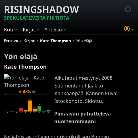
RISINGSHADOW
SPEKULATIIVISTA FIKTIOTA
Koti
Kirjat
Yhteisö
Etusivu
Kirjat
Kate Thompson
Yön eläjä
Yön eläjä
Kate Thompson
Alkuteos ilmestynyt 2008.
Suomentanut Jaakko
★
6.40
/
38
Kankaanpää. Kannen kuva:
Istockphoto. Sidottu.
15
8
5
4
2
2
1
1
Piinaavan puhutteleva
1
2
3
4
5
6
7
8
9
10
nuortenromaani
Neljätoistavuotiaan nuorisorikollisen Bobbyn