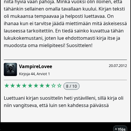
niitä hyviä vaan pahoja. Minkä vuoksi olin iloinen, että
tähänkin sellainen omalla tavallaan kuului. Kirjan teksti
oli mukaansa tempaavaa ja helposti luettavaa. On
ihanaa kun ei tarvitse jäädä miettimään mitä äskeisessä
lauseessa tarkoitettiin. En tiedä sainko kuvattua tähän
lukukokemustani, joten lue ehdottomasti kirja itse ja
muodosta oma mielipiteesi! Suosittelen!
20.07.2012
VampireLovee
Kirjoja 44, Arviot 1
★★★★★★★★☆☆
8 / 10
Luettuani kirjan suosittelin heti ystävilleni, sillä kirja oli
niin vangitseva, että luin sen kahdessa päivässä
^ Ylös