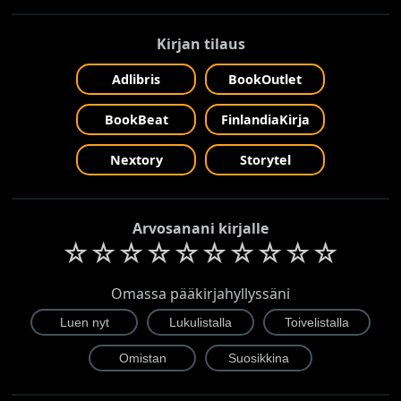
Kirjan tilaus
Adlibris
BookOutlet
BookBeat
FinlandiaKirja
Nextory
Storytel
Arvosanani kirjalle
☆
☆
☆
☆
☆
☆
☆
☆
☆
☆
Omassa pääkirjahyllyssäni