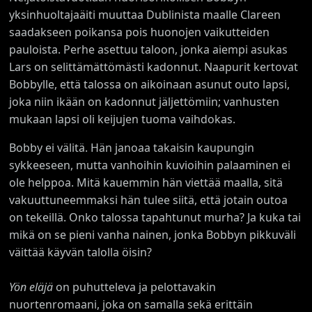
yksinhuoltajaäiti muuttaa Dublinista maalle Clareen
saadakseen poikansa pois huonojen vaikutteiden
pauloista. Perhe asettuu taloon, jonka aiempi asukas
Lars on selittämättömästi kadonnut. Naapurit kertovat
Bobbylle, että talossa on aikoinaan asunut outo lapsi,
joka niin ikään on kadonnut jäljettömiin; vanhusten
mukaan lapsi oli keijujen tuoma vaihdokas.
Bobby ei välitä. Hän janoaa takaisin kaupungin
sykkeeseen, mutta vanhoihin kuvioihin palaaminen ei
ole helppoa. Mitä kauemmin hän viettää maalla, sitä
vakuuttuneemmaksi hän tulee siitä, että jotain outoa
on tekeillä. Onko talossa tapahtunut murha? Ja kuka tai
mikä on se pieni vanha nainen, jonka Bobbyn pikkuväli
väittää käyvän talolla öisin?
Yön eläjä
on puhutteleva ja pelottavakin
nuortenromaani, joka on samalla sekä erittäin