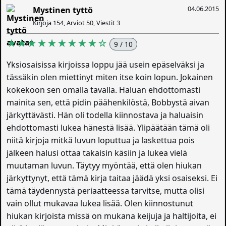
04.06.2015
Mystinen tyttö
Kirjoja 154, Arviot 50, Viestit 3
★★★★★★★★★☆
9 / 10
Yksiosaisissa kirjoissa loppu jää usein epäselväksi ja
tässäkin olen miettinyt miten itse koin lopun. Jokainen
kokekoon sen omalla tavalla. Haluan ehdottomasti
mainita sen, että pidin päähenkilöstä, Bobbystä aivan
järkyttävästi. Hän oli todella kiinnostava ja haluaisin
ehdottomasti lukea hänestä lisää. Ylipäätään tämä oli
niitä kirjoja mitkä luvun loputtua ja laskettua pois
jälkeen halusi ottaa takaisin käsiin ja lukea vielä
muutaman luvun. Täytyy myöntää, että olen hiukan
järkyttynyt, että tämä kirja taitaa jäädä yksi osaiseksi. Ei
tämä täydennystä periaatteessa tarvitse, mutta olisi
vain ollut mukavaa lukea lisää. Olen kiinnostunut
hiukan kirjoista missä on mukana keijuja ja haltijoita, ei