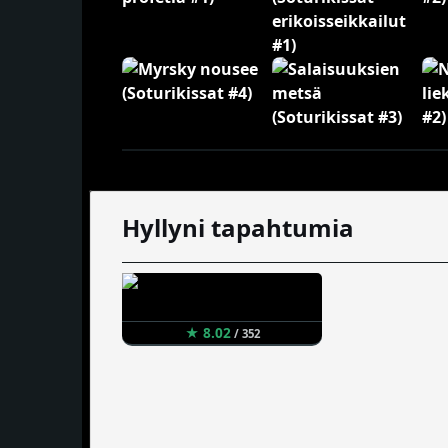
Hyllyni tapahtumia
★ 8.02
/ 352