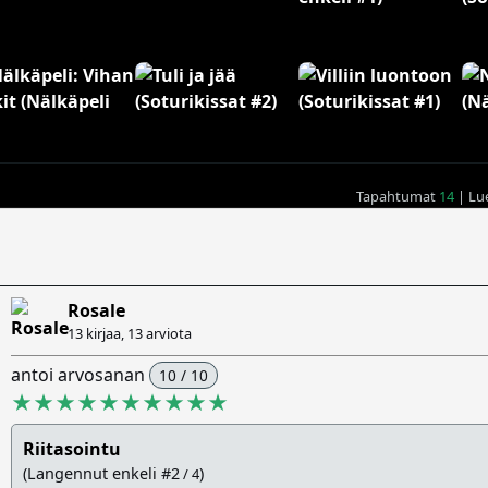
Tapahtumat
14
| Lu
Rosale
13 kirjaa, 13 arviota
antoi arvosanan
10 / 10
★★★★★★★★★★
Riitasointu
(Langennut enkeli #2
)
/ 4