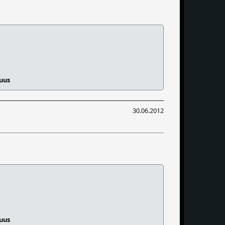
suus
30.06.2012
suus