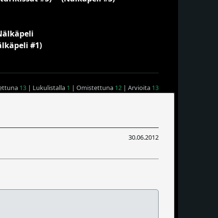
ettuna
13
| Lukulistalla
1
| Omistettuna
12
| Arvioita
13
30.06.2012