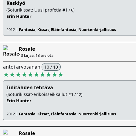
Keskiyö
(Soturikissat: Uusi profetia #1
)
/ 6
Erin Hunter
2012 |
Fantasia
,
Kissat
,
Eläinfantasia
,
Nuortenkirjallisuus
Rosale
13 kirjaa, 13 arviota
antoi arvosanan
10 / 10
★★★★★★★★★★
Tulitähden tehtävä
(Soturikissat-erikoisseikkailut #1
)
/ 12
Erin Hunter
2012 |
Fantasia
,
Kissat
,
Eläinfantasia
,
Nuortenkirjallisuus
Rosale