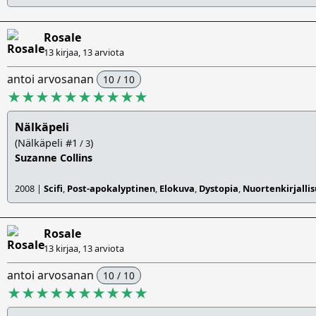
Rosale
13 kirjaa, 13 arviota
antoi arvosanan
10 / 10
★★★★★★★★★★
Nälkäpeli
(Nälkäpeli #1
)
/ 3
Suzanne Collins
2008 |
Scifi
,
Post-apokalyptinen
,
Elokuva
,
Dystopia
,
Nuortenkirjalli
Rosale
13 kirjaa, 13 arviota
antoi arvosanan
10 / 10
★★★★★★★★★★