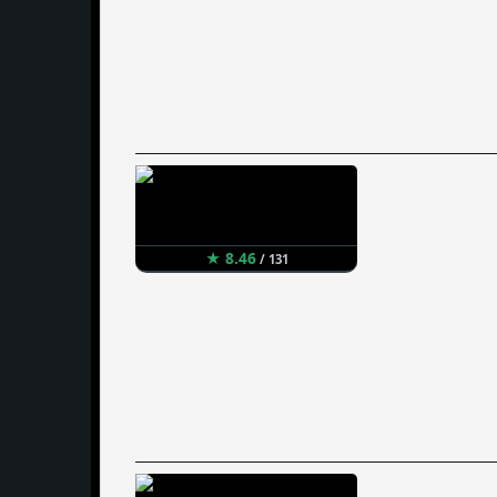
★ 8.46
/ 131