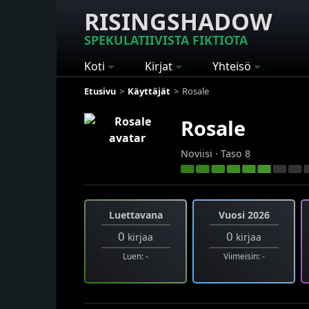
RISINGSHADOW
SPEKULATIIVISTA FIKTIOTA
Koti
Kirjat
Yhteisö
Etusivu
Käyttäjät
Rosale
Rosale
Noviisi · Taso 8
Luettavana
Vuosi 2026
0
0
kirjaa
kirjaa
Luen: -
Viimeisin: -