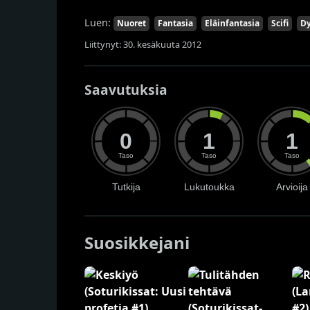
Luen:
Nuoret
Fantasia
Eläinfantasia
Scifi
Dy
Liittynyt: 30. kesäkuuta 2012
Saavutuksia
0
1
1
Taso
Taso
Taso
Tutkija
Lukutoukka
Arvioija
Suosikkejani