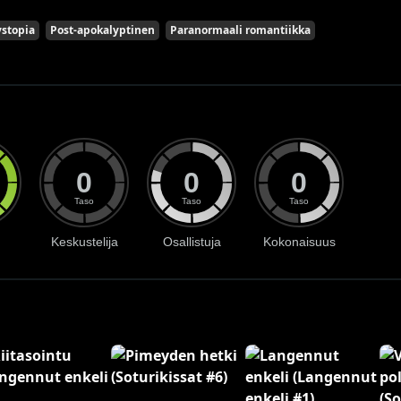
stopia
Post-apokalyptinen
Paranormaali romantiikka
0
0
0
Taso
Taso
Taso
Keskustelija
Osallistuja
Kokonaisuus