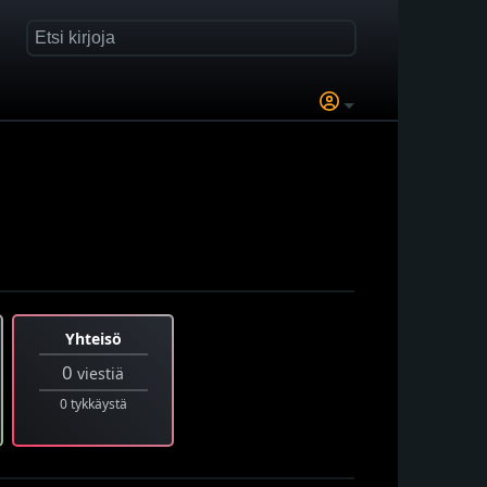
Yhteisö
0
viestiä
0 tykkäystä