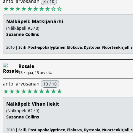
antoi arvosanan
8 / 10
★★★★★★★★
☆
☆
Nälkäpeli: Matkijanärhi
(Nälkäpeli #3
)
/ 3
Suzanne Collins
2010 |
Scifi
,
Post-apokalyptinen
,
Elokuva
,
Dystopia
,
Nuortenkirjalli
Rosale
13 kirjaa, 13 arviota
antoi arvosanan
10 / 10
★★★★★★★★★★
Nälkäpeli: Vihan liekit
(Nälkäpeli #2
)
/ 3
Suzanne Collins
2010 |
Scifi
,
Post-apokalyptinen
,
Elokuva
,
Dystopia
,
Nuortenkirjalli