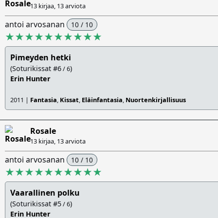
13 kirjaa, 13 arviota
antoi arvosanan
10 / 10
★★★★★★★★★★
Pimeyden hetki
(Soturikissat #6
)
/ 6
Erin Hunter
2011 |
Fantasia
,
Kissat
,
Eläinfantasia
,
Nuortenkirjallisuus
Rosale
13 kirjaa, 13 arviota
antoi arvosanan
10 / 10
★★★★★★★★★★
Vaarallinen polku
(Soturikissat #5
)
/ 6
Erin Hunter