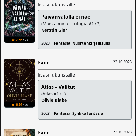
lisäsi lukulistalle
Päivänvalolla ei näe
(Muista minut -trilogia #1
)
/ 3
Kerstin Gier
★ 7.66
/ 23
2023 |
Fantasia
,
Nuortenkirjallisuus
22.10.2023
Fade
lisäsi lukulistalle
Atlas – Valitut
(Atlas #1
)
/ 3
Olivie Blake
★ 6.96
/ 25
2023 |
Fantasia
,
Synkkä fantasia
22.10.2023
Fade