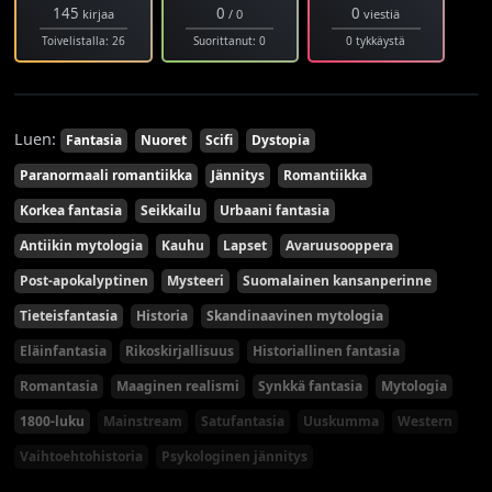
145
0
0
kirjaa
/ 0
viestiä
Toivelistalla: 26
Suorittanut: 0
0 tykkäystä
Luen:
Fantasia
Nuoret
Scifi
Dystopia
Paranormaali romantiikka
Jännitys
Romantiikka
Korkea fantasia
Seikkailu
Urbaani fantasia
Antiikin mytologia
Kauhu
Lapset
Avaruusooppera
Post-apokalyptinen
Mysteeri
Suomalainen kansanperinne
Tieteisfantasia
Historia
Skandinaavinen mytologia
Eläinfantasia
Rikoskirjallisuus
Historiallinen fantasia
Romantasia
Maaginen realismi
Synkkä fantasia
Mytologia
1800-luku
Mainstream
Satufantasia
Uuskumma
Western
Vaihtoehtohistoria
Psykologinen jännitys