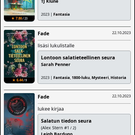
TJ Klune
2023 |
Fantasia
★ 7.86
/ 23
22.10.2023
Fade
lisäsi lukulistalle
Lontoon salatieteellinen seura
Sarah Penner
2023 |
Fantasia
,
1800-luku
,
Mysteeri
,
Historia
★ 6.44
/ 9
22.10.2023
Fade
lukee kirjaa
Salatun tiedon seura
(Alex Stern #1
)
/ 2
Leigh Bardugo