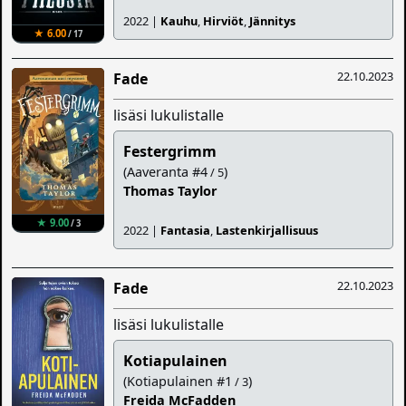
2022 |
Kauhu
,
Hirviöt
,
Jännitys
★ 6.00
/ 17
22.10.2023
Fade
lisäsi lukulistalle
Festergrimm
(Aaveranta #4
)
/ 5
Thomas Taylor
★ 9.00
/ 3
2022 |
Fantasia
,
Lastenkirjallisuus
22.10.2023
Fade
lisäsi lukulistalle
Kotiapulainen
(Kotiapulainen #1
)
/ 3
Freida McFadden