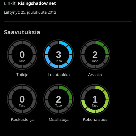
Linkit:
Risingshadow.net
Liittynyt: 25. joulukuuta 2012
Saavutuksia
0
3
2
Taso
Taso
Taso
Tutkija
Lukutoukka
Arvioija
0
2
1
Taso
Taso
Taso
Keskustelija
Osallistuja
Kokonaisuus