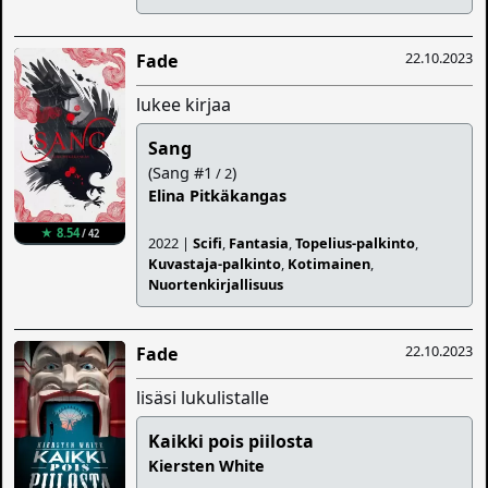
22.10.2023
Fade
lukee kirjaa
Sang
(Sang #1
)
/ 2
Elina Pitkäkangas
★ 8.54
/ 42
2022 |
Scifi
,
Fantasia
,
Topelius-palkinto
,
Kuvastaja-palkinto
,
Kotimainen
,
Nuortenkirjallisuus
22.10.2023
Fade
lisäsi lukulistalle
Kaikki pois piilosta
Kiersten White