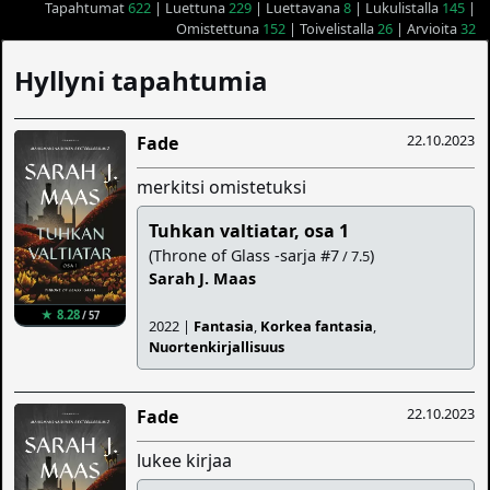
Tapahtumat
622
| Luettuna
229
| Luettavana
8
| Lukulistalla
145
|
Omistettuna
152
| Toivelistalla
26
| Arvioita
32
Hyllyni tapahtumia
22.10.2023
Fade
merkitsi omistetuksi
Tuhkan valtiatar, osa 1
(Throne of Glass -sarja #7
)
/ 7.5
Sarah J. Maas
★ 8.28
/ 57
2022 |
Fantasia
,
Korkea fantasia
,
Nuortenkirjallisuus
22.10.2023
Fade
lukee kirjaa