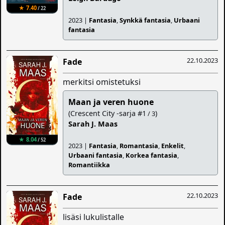
★ 7.40
/ 22
2023 |
Fantasia
,
Synkkä fantasia
,
Urbaani
fantasia
22.10.2023
Fade
merkitsi omistetuksi
Maan ja veren huone
(Crescent City -sarja #1
)
/ 3
Sarah J. Maas
★ 8.04
/ 52
2023 |
Fantasia
,
Romantasia
,
Enkelit
,
Urbaani fantasia
,
Korkea fantasia
,
Romantiikka
22.10.2023
Fade
lisäsi lukulistalle