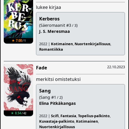
lukee kirjaa
Kerberos
(Säeromaanit #3
)
/ 3
J. S. Meresmaa
★ 7.00
/ 1
2022 |
Kotimainen
,
Nuortenkirjallisuus
,
Romantiikka
22.10.2023
Fade
merkitsi omistetuksi
Sang
(Sang #1
)
/ 2
Elina Pitkäkangas
★ 8.54
/ 42
2022 |
Scifi
,
Fantasia
,
Topelius-palkinto
,
Kuvastaja-palkinto
,
Kotimainen
,
Nuortenkirjallisuus