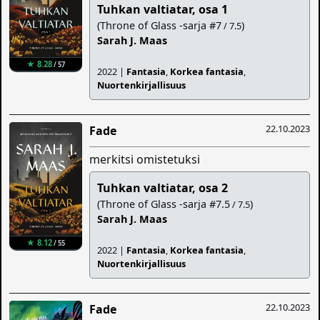
Tuhkan valtiatar, osa 1
(Throne of Glass -sarja #7
)
/ 7.5
Sarah J. Maas
★ 8.28
/ 57
2022 |
Fantasia
,
Korkea fantasia
,
Nuortenkirjallisuus
22.10.2023
Fade
merkitsi omistetuksi
Tuhkan valtiatar, osa 2
(Throne of Glass -sarja #7.5
)
/ 7.5
Sarah J. Maas
★ 8.12
/ 55
2022 |
Fantasia
,
Korkea fantasia
,
Nuortenkirjallisuus
22.10.2023
Fade