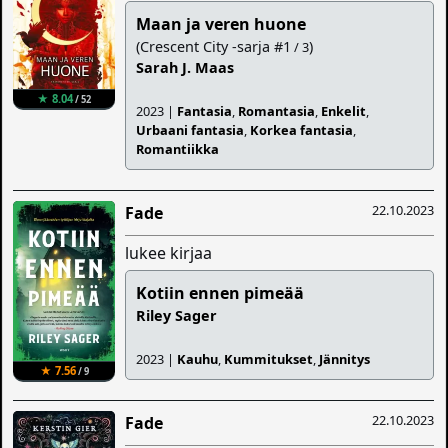
Maan ja veren huone
(Crescent City -sarja #1
)
/ 3
Sarah J. Maas
★ 8.04
/ 52
2023 |
Fantasia
,
Romantasia
,
Enkelit
,
Urbaani fantasia
,
Korkea fantasia
,
Romantiikka
22.10.2023
Fade
lukee kirjaa
Kotiin ennen pimeää
Riley Sager
2023 |
Kauhu
,
Kummitukset
,
Jännitys
★ 7.56
/ 9
22.10.2023
Fade