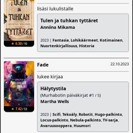
lisäsi lukulistalle
Tulen ja tuhkan tyttäret
Anniina Mikama
2023 |
Fantasia
,
Lohikäärmeet
,
Kotimainen
,
★ 6.30
/ 10
Nuortenkirjallisuus
,
Historia
22.10.2023
Fade
lukee kirjaa
Hälytystila
(Murhabotin päiväkirjat #1
)
/ 5
Martha Wells
★ 7.42
/ 53
2023 |
Scifi
,
Tekoäly
,
Robotit
,
Hugo-palkinto
,
Locus-palkinto
,
Nebula-palkinto
,
TV-sarja
,
Avaruusooppera
,
Huumori