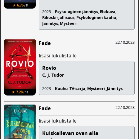
★ 6.76
/ 8
2023 |
Psykologinen jännitys
,
Elokuva
,
Rikoskirjallisuus
,
Psykologinen kauhu
,
Jännitys
,
Mysteeri
22.10.2023
Fade
lisäsi lukulistalle
Rovio
C. J. Tudor
2023 |
Kauhu
,
TV-sarja
,
Mysteeri
,
Jännitys
★ 7.28
/ 11
22.10.2023
Fade
lisäsi lukulistalle
Kuiskailevan oven alla