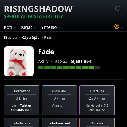
RISINGSHADOW
SPEKULATIIVISTA FIKTIOTA
Koti
Kirjat
Yhteisö
Etusivu
Käyttäjät
Fade
Fade
Aktiivi · Taso 23 ·
Sijalla #64
Luettavana
Vuosi 2026
Luettuna
8
0
229
kirjaa
kirjaa
kirjaa
Luen:
Tuhkan
Viimeisin: -
Keskiarvolla:
7.6
valtiatar, osa 1
Arvioita: 32
Lukulistalla
Lukuhaasteet
Yhteisö