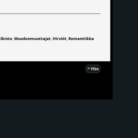
lkinto
,
Muodonmuuttajat
,
Hirviöt
,
Romantiikka
^ Ylös