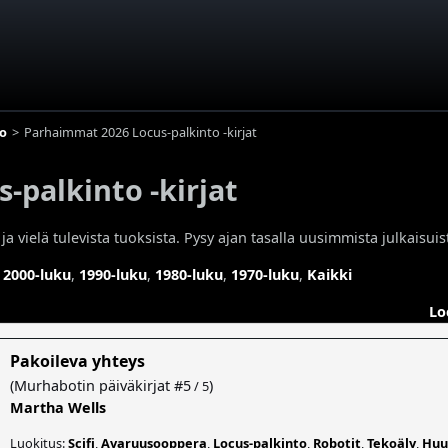
to
Parhaimmat 2026 Locus-palkinto -kirjat
-palkinto -kirjat
vielä tulevista tuoksista. Pysy ajan tasalla uusimmista julkaisuist
,
2000-luku
,
1990-luku
,
1980-luku
,
1970-luku
,
Kaikki
Lo
Pakoileva yhteys
(
Murhabotin päiväkirjat
#5
)
/ 5
Martha Wells
Luokitus:
Scifi
,
Avaruusooppera
,
Locus-palkinto
,
Robotit
,
Tekoäly
,
Huu