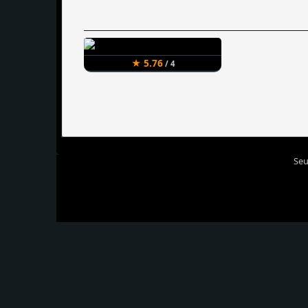
★ 5.76
/ 4
Seu