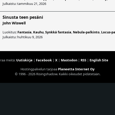
Julkaistu: tammikuu 21, 2026
Sinusta teen pesäni
John Wiswell
Luokitus:
Fantasia
,
Kauhu
,
Synkkä fantasia
,
Nebula-palkinto
,
Locus-pa
Julkaistu: huhtikuu 9, 2026
raa meitä:
Uutiskirje
|
Facebook
|
X
|
Mastodon
|
RSS
|
English Site
Hostingpalvelun tarjoaa
Planeetta Internet Oy
© 1996 - 2026 Risingshadow. Kaikki oikeudet pidätetään.