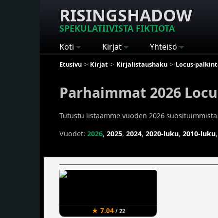
RISINGSHADOW
SPEKULATIIVISTA FIKTIOTA
Koti
Kirjat
Yhteisö
Etusivu
Kirjat
Kirjalistaushaku
Locus-palkin
Parhaimmat 2026 Locus
Tutustu listaamme vuoden 2026 suosituimmista ja 
Vuodet:
2026
,
2025
,
2024
,
2020-luku
,
2010-luku
★ 7.04
/ 22