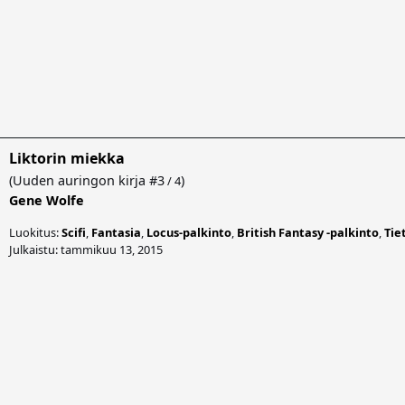
Liktorin miekka
(
Uuden auringon kirja
#3
)
/ 4
Gene Wolfe
Luokitus:
Scifi
,
Fantasia
,
Locus-palkinto
,
British Fantasy -palkinto
,
Tie
Julkaistu: tammikuu 13, 2015