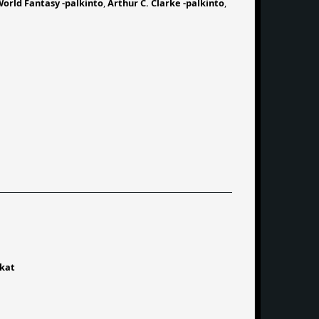
orld Fantasy -palkinto
,
Arthur C. Clarke -palkinto
,
kat