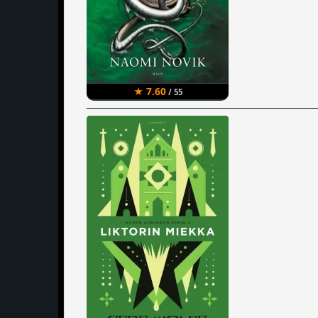
★ 7.60
/ 55