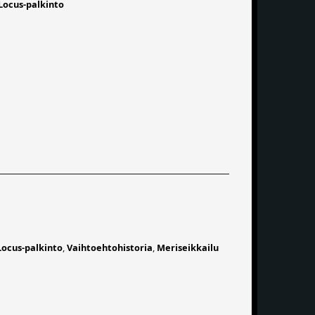
Locus-palkinto
Locus-palkinto
,
Vaihtoehtohistoria
,
Meriseikkailu