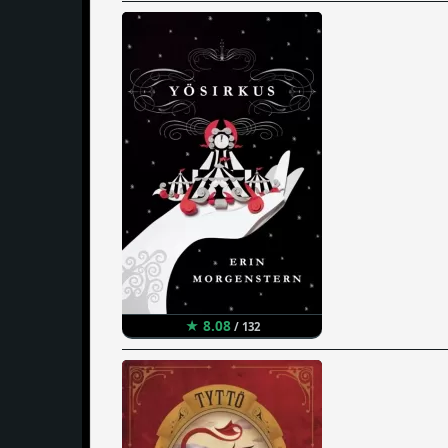
★ 8.08
/ 132