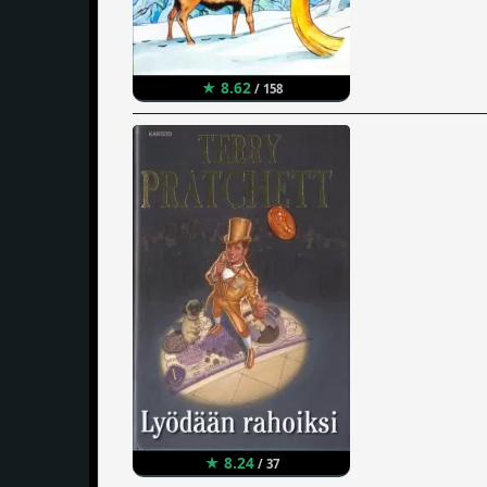
★ 8.62
/ 158
★ 8.24
/ 37