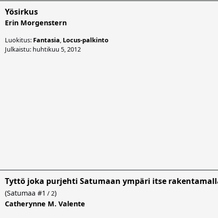
Yösirkus
Erin Morgenstern
Luokitus:
Fantasia
,
Locus-palkinto
Julkaistu: huhtikuu 5, 2012
Tyttö joka purjehti Satumaan ympäri itse rakentamall
(
Satumaa
#1
)
/ 2
Catherynne M. Valente