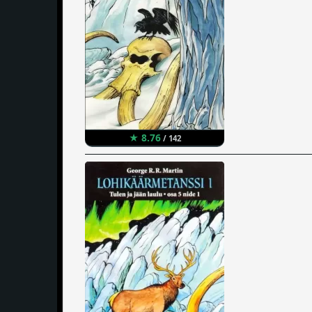
★ 8.76
/ 142