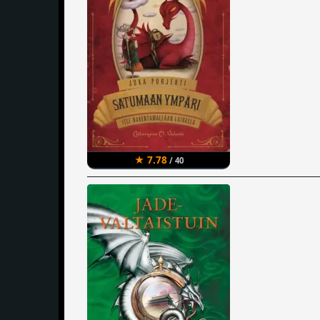
★ 7.78
/ 40