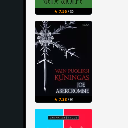
★ 7.56
/ 30
★ 7.38
/ 91