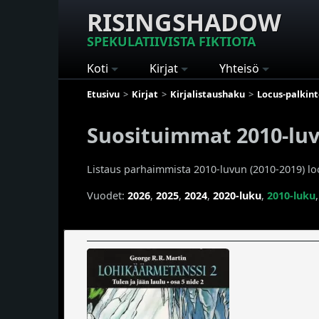
RISINGSHADOW
SPEKULATIIVISTA FIKTIOTA
Koti
Kirjat
Yhteisö
Etusivu
Kirjat
Kirjalistaushaku
Locus-palkin
Suosituimmat 2010-luvu
Listaus parhaimmista 2010-luvun (2010-2019) locu
Vuodet:
2026
,
2025
,
2024
,
2020-luku
,
2010-luku