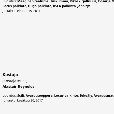
Luokitus:
Maaginen realismi
,
Uuskumma
,
Rikoskirjallisuus
,
TV-sarja
,
W
Locus-palkinto
,
Hugo-palkinto
,
BSFA-palkinto
,
Jännitys
Julkaistu: elokuu 15, 2011
Kostaja
(
Kostaja
#1
)
/ 3
Alastair Reynolds
Luokitus:
Scifi
,
Avaruusooppera
,
Locus-palkinto
,
Tekoäly
,
Avaruusmat
Julkaistu: kesäkuu 30, 2017