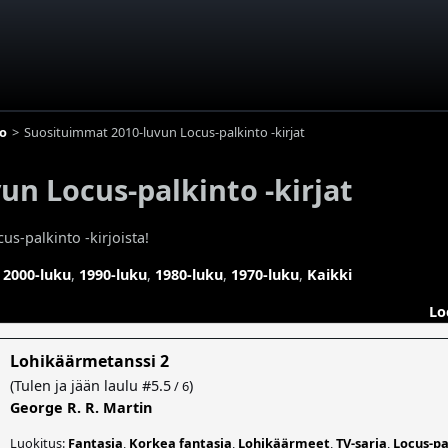
to
Suosituimmat 2010-luvun Locus-palkinto -kirjat
n Locus-palkinto -kirjat
s-palkinto -kirjoista!
,
2000-luku
,
1990-luku
,
1980-luku
,
1970-luku
,
Kaikki
Lo
Lohikäärmetanssi 2
(
Tulen ja jään laulu
#5.5
)
/ 6
George R. R. Martin
Luokitus:
Fantasia
,
Korkea fantasia
,
Lohikäärmeet
,
TV-sarja
,
Locus-pa