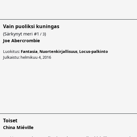
Vain puoliksi kuningas
(
Särkynyt meri
#1
)
/ 3
Joe Abercrombie
Luokitus:
Fantasia
,
Nuortenkirjallisuus
,
Locus-palkinto
Julkaistu: helmikuu 4, 2016
Toiset
China Miéville