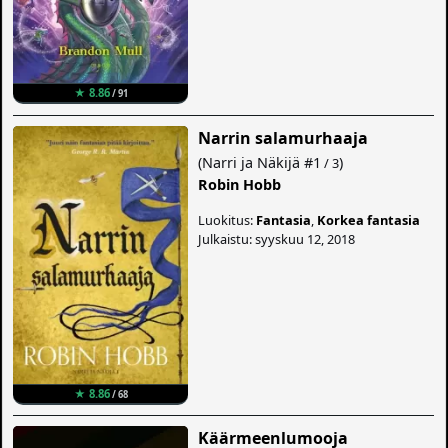
★ 8.86
/ 91
Narrin salamurhaaja
(
Narri ja Näkijä
#1
)
/ 3
Robin Hobb
Luokitus:
Fantasia
,
Korkea fantasia
Julkaistu: syyskuu 12, 2018
★ 8.86
/ 68
Käärmeenlumooja