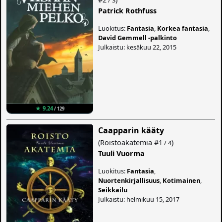
Patrick Rothfuss
Luokitus:
Fantasia
,
Korkea fantasia
,
David Gemmell -palkinto
Julkaistu: kesäkuu 22, 2015
★ 9.24
/ 129
Caapparin kääty
(
Roistoakatemia
#1
)
/ 4
Tuuli Vuorma
Luokitus:
Fantasia
,
Nuortenkirjallisuus
,
Kotimainen
,
Seikkailu
Julkaistu: helmikuu 15, 2017