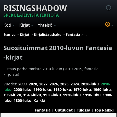
RISINGSHADOW
SPEKULATIIVISTA FIKTIOTA
Koti
Kirjat
Yhteisö
Etusivu
Kirjat
Kirjalistaushaku
Fantasia
Suosituimmat 2010-lu
Suosituimmat 2010-luvun Fantasia
-kirjat
Listaus parhaimmista 2010-luvun (2010-2019) fantasia -
kirjoista!
Vuodet:
2099
,
2028
,
2027
,
2026
,
2025
,
2024
,
2020-luku
,
2010-
luku
,
2000-luku
,
1990-luku
,
1980-luku
,
1970-luku
,
1960-luku
,
1950-luku
,
1940-luku
,
1930-luku
,
1920-luku
,
1910-luku
,
1900-
luku
,
1800-luku
,
Kaikki
Fantasia
|
Uutuudet
|
Tulossa
|
Top kaikki