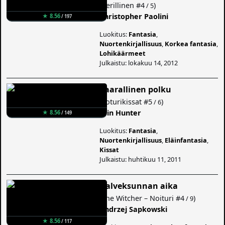
(
Perillinen
#4
)
/ 5
Christopher Paolini
★ 8.56
/ 197
Luokitus:
Fantasia
,
Nuortenkirjallisuus
,
Korkea fantasia
,
Lohikäärmeet
Julkaistu: lokakuu 14, 2012
Vaarallinen polku
(
Soturikissat
#5
)
/ 6
Erin Hunter
★ 8.56
/ 149
Luokitus:
Fantasia
,
Nuortenkirjallisuus
,
Eläinfantasia
,
Kissat
Julkaistu: huhtikuu 11, 2011
Halveksunnan aika
(
The Witcher – Noituri
#4
)
/ 9
Andrzej Sapkowski
★ 8.56
/ 117