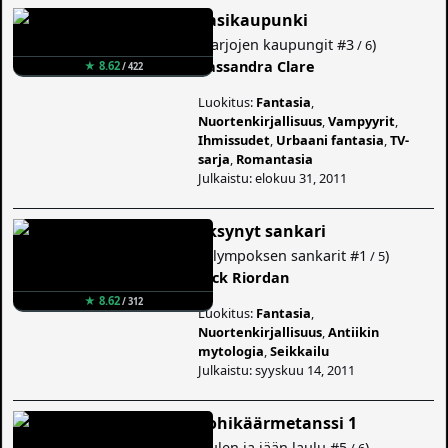
Lasikaupunki
(
Varjojen kaupungit
#3
)
/ 6
Cassandra Clare
★ 8.62
/ 422
Luokitus:
Fantasia
,
Nuortenkirjallisuus
,
Vampyyrit
,
Ihmissudet
,
Urbaani fantasia
,
TV-
sarja
,
Romantasia
Julkaistu: elokuu 31, 2011
Eksynyt sankari
(
Olympoksen sankarit
#1
)
/ 5
Rick Riordan
★ 8.62
/ 312
Luokitus:
Fantasia
,
Nuortenkirjallisuus
,
Antiikin
mytologia
,
Seikkailu
Julkaistu: syyskuu 14, 2011
Lohikäärmetanssi 1
(
Tulen ja jään laulu
#5
)
/ 6