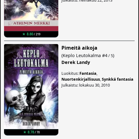
★ 8.80
/ 219
Pimeitä aikoja
(
Keplo Leutokalma
#4
)
/ 5
Derek Landy
Luokitus:
Fantasia
,
Nuortenkirjallisuus
,
Synkkä fantasia
Julkaistu: lokakuu 30, 2010
★ 8.78
/ 70