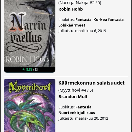
(
Narri ja Näkijä
#2
)
/ 3
Robin Hobb
Luokitus:
Fantasia
,
Korkea fantasia
,
Lohikäärmeet
Julkaistu: maaliskuu 6, 2019
★ 8.88
/ 53
Käärmekonnun salaisuudet
(
Myyttihovi
#4
)
/ 5
Brandon Mull
Luokitus:
Fantasia
,
Nuortenkirjallisuus
Julkaistu: maaliskuu 20, 2012