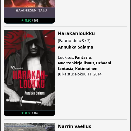
★ 8.90
/ 166
Harakanloukku
(
Faunoidit
#3
)
/ 3
Annukka Salama
Luokitus:
Fantasia
,
Nuortenkirjallisuus
,
Urbaani
fantasia
,
Kotimainen
Julkaistu: elokuu 11, 2014
★ 8.88
/ 165
Narrin vaellus