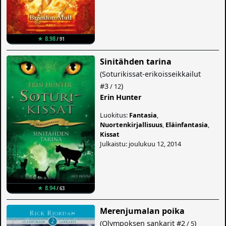
★ 8.98
/ 91
Sinitähden tarina
(
Soturikissat-erikoisseikkailut
#3
)
/ 12
Erin Hunter
Luokitus:
Fantasia
,
Nuortenkirjallisuus
,
Eläinfantasia
,
Kissat
Julkaistu: joulukuu 12, 2014
★ 8.94
/ 63
Merenjumalan poika
(
Olympoksen sankarit
#2
)
/ 5