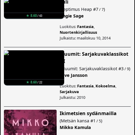
Tuli
(
Septimus Heap
#7
)
/ 7
Angie Sage
★ 8.60
/ 43
Luokitus:
Fantasia
,
Nuortenkirjallisuus
Julkaistu: maaliskuu 10, 2014
Muumit: Sarjakuvaklassikot
III
(
Muumit: Sarjakuvaklassikot
#3
)
/ 9
Tove Jansson
★ 8.60
/ 22
Luokitus:
Fantasia
,
Kokoelma
,
Sarjakuva
Julkaistu: 2010
Ikimetsien sydänmailla
(
Metsän kansa
#1
)
/ 5
Mikko Kamula