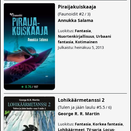
Piraijakuiskaaja
(
Faunoidit
#2
)
/ 3
Annukka Salama
Luokitus:
Fantasia
,
Nuortenkirjallisuus
,
Urbaani
fantasia
,
Kotimainen
Julkaistu: heinäkuu 5, 2013
★ 8.76
/ 197
Lohikäärmetanssi 2
(
Tulen ja jään laulu
#5.5
)
/ 6
George R. R. Martin
Luokitus:
Fantasia
,
Korkea fantasia
,
Lohikäärmeet
,
TV-sarja
,
Locus-