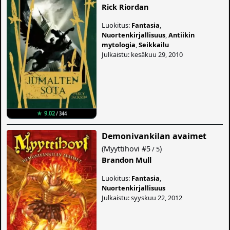
Rick Riordan
Luokitus:
Fantasia
,
Nuortenkirjallisuus
,
Antiikin
mytologia
,
Seikkailu
Julkaistu: kesäkuu 29, 2010
★ 9.02
/ 344
Demonivankilan avaimet
(
Myyttihovi
#5
)
/ 5
Brandon Mull
Luokitus:
Fantasia
,
Nuortenkirjallisuus
Julkaistu: syyskuu 22, 2012