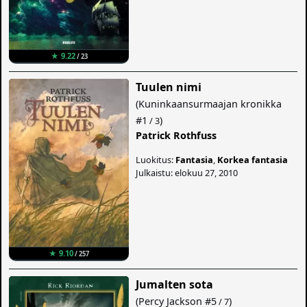
★ 9.22
/ 23
Tuulen nimi
(
Kuninkaansurmaajan kronikka
#1
)
/ 3
Patrick Rothfuss
Luokitus:
Fantasia
,
Korkea fantasia
Julkaistu: elokuu 27, 2010
★ 9.10
/ 257
Jumalten sota
(
Percy Jackson
#5
)
/ 7