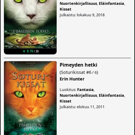
Nuortenkirjallisuus
,
Eläinfantasia
,
Kissat
Julkaistu: lokakuu 9, 2018
★ 8.76
/ 20
Pimeyden hetki
(
Soturikissat
#6
)
/ 6
Erin Hunter
Luokitus:
Fantasia
,
Nuortenkirjallisuus
,
Eläinfantasia
,
Kissat
Julkaistu: elokuu 11, 2011