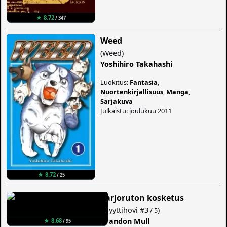
★ 8.72
/ 347
Weed
(
Weed
)
Yoshihiro Takahashi
Luokitus:
Fantasia
,
Nuortenkirjallisuus
,
Manga
,
Sarjakuva
Julkaistu: joulukuu 2011
★ 8.72
/ 25
Varjoruton kosketus
(
Myyttihovi
#3
)
/ 5
Brandon Mull
★ 8.68
/ 95