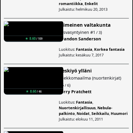
romantiikka
,
Enkelit
Julkaistu: helmikuu 20, 2013
Viimeinen valtakunta
(
Usvasyntyinen
#1
)
/ 3
Brandon Sanderson
★ 8.60
/ 109
Luokitus:
Fantasia
,
Korkea fantasia
Julkaistu: kesäkuu 7, 2017
Keskiyö ylläni
(
Kiekkomaailma (nuortenkirjat)
#5
)
/ 6
Terry Pratchett
★ 8.60
/ 46
Luokitus:
Fantasia
,
Nuortenkirjallisuus
,
Nebula-
palkinto
,
Noidat
,
Seikkailu
,
Huumori
Julkaistu: elokuu 11, 2011