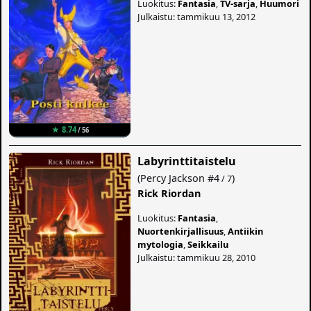
Luokitus:
Fantasia
,
TV-sarja
,
Huumori
Julkaistu: tammikuu 13, 2012
★ 8.74
/ 56
Labyrinttitaistelu
(
Percy Jackson
#4
)
/ 7
Rick Riordan
Luokitus:
Fantasia
,
Nuortenkirjallisuus
,
Antiikin
mytologia
,
Seikkailu
Julkaistu: tammikuu 28, 2010