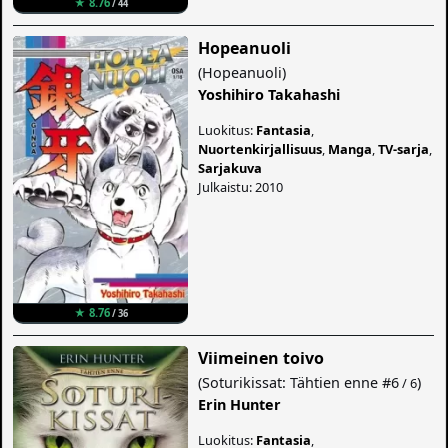
★ 8.76
/ 44
Hopeanuoli
(
Hopeanuoli
)
Yoshihiro Takahashi
Luokitus:
Fantasia
,
Nuortenkirjallisuus
,
Manga
,
TV-sarja
,
Sarjakuva
Julkaistu: 2010
★ 8.76
/ 36
Viimeinen toivo
(
Soturikissat: Tähtien enne
#6
)
/ 6
Erin Hunter
Luokitus:
Fantasia
,