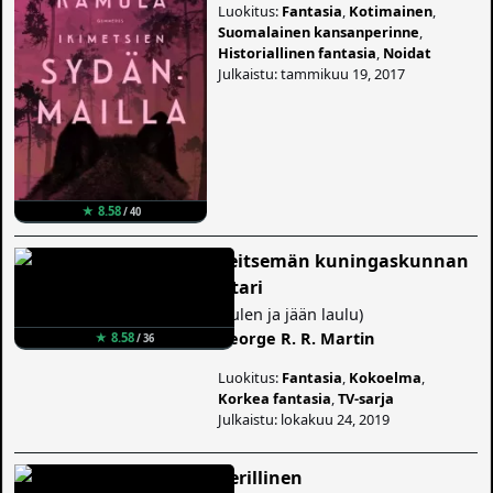
Luokitus:
Fantasia
,
Kotimainen
,
Suomalainen kansanperinne
,
Historiallinen fantasia
,
Noidat
Julkaistu: tammikuu 19, 2017
★ 8.58
/ 40
Seitsemän kuningaskunnan
ritari
(
Tulen ja jään laulu
)
George R. R. Martin
★ 8.58
/ 36
Luokitus:
Fantasia
,
Kokoelma
,
Korkea fantasia
,
TV-sarja
Julkaistu: lokakuu 24, 2019
Perillinen