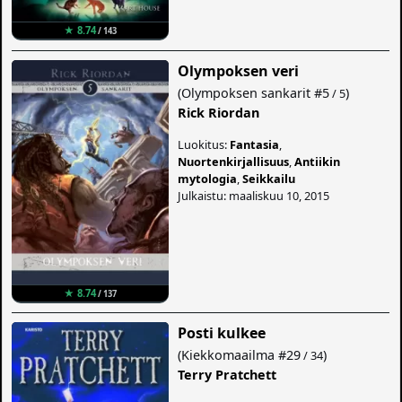
★ 8.74
/ 143
Olympoksen veri
(
Olympoksen sankarit
#5
)
/ 5
Rick Riordan
Luokitus:
Fantasia
,
Nuortenkirjallisuus
,
Antiikin
mytologia
,
Seikkailu
Julkaistu: maaliskuu 10, 2015
★ 8.74
/ 137
Posti kulkee
(
Kiekkomaailma
#29
)
/ 34
Terry Pratchett