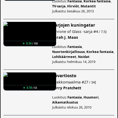
Luokitus:
Fantasia
,
Korkea fantasia
,
TV-sarja
,
Hirviöt
,
Mutantit
Julkaistu: kesäkuu 26, 2013
Varjojen kuningatar
(
Throne of Glass -sarja
#4
)
/ 7.5
Sarah J. Maas
★ 8.56
/ 108
Luokitus:
Fantasia
,
Nuortenkirjallisuus
,
Korkea fantasia
,
Lohikäärmeet
,
Noidat
Julkaistu: helmikuu 14, 2019
Yövartiosto
(
Kiekkomaailma
#27
)
/ 34
Terry Pratchett
★ 8.56
/ 63
Luokitus:
Fantasia
,
Huumori
,
Aikamatkustus
Julkaistu: elokuu 26, 2010