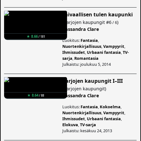
Taivaallisen tulen kaupunki
(
Varjojen kaupungit
#6
)
/ 6
Cassandra Clare
★ 8.66
/ 181
Luokitus:
Fantasia
,
Nuortenkirjallisuus
,
Vampyyrit
,
Ihmissudet
,
Urbaani fantasia
,
TV-
sarja
,
Romantasia
Julkaistu: joulukuu 5, 2014
Varjojen kaupungit I–III
(
Varjojen kaupungit
)
Cassandra Clare
★ 8.64
/ 88
Luokitus:
Fantasia
,
Kokoelma
,
Nuortenkirjallisuus
,
Vampyyrit
,
Ihmissudet
,
Urbaani fantasia
,
Elokuva
,
TV-sarja
Julkaistu: kesäkuu 24, 2013