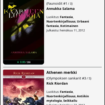
(
Faunoidit
#1
)
/ 3
Annukka Salama
Luokitus:
Fantasia
,
Nuortenkirjallisuus
,
Urbaani
fantasia
,
Kotimainen
Julkaistu: heinäkuu 11, 2012
★ 8.80
/ 266
Athenen merkki
(
Olympoksen sankarit
#3
)
/ 5
Rick Riordan
Luokitus:
Fantasia
,
Nuortenkirjallisuus
,
Antiikin
mytologia
,
Seikkailu
Julkaistu: heinäkuu 22, 2013