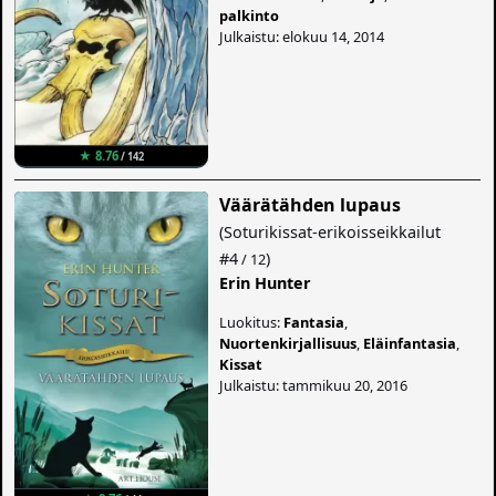
palkinto
Julkaistu: elokuu 14, 2014
★ 8.76
/ 142
Väärätähden lupaus
(
Soturikissat-erikoisseikkailut
#4
)
/ 12
Erin Hunter
Luokitus:
Fantasia
,
Nuortenkirjallisuus
,
Eläinfantasia
,
Kissat
Julkaistu: tammikuu 20, 2016