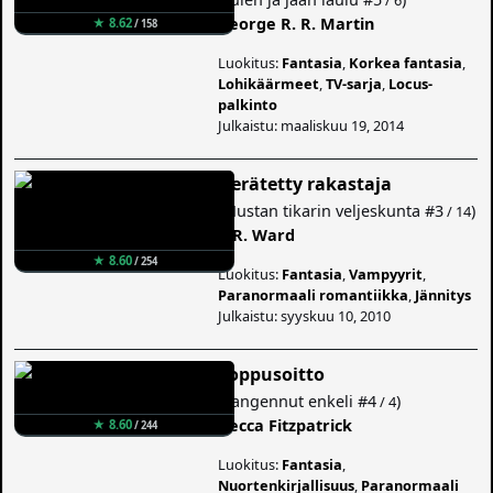
George R. R. Martin
★ 8.62
/ 158
Luokitus:
Fantasia
,
Korkea fantasia
,
Lohikäärmeet
,
TV-sarja
,
Locus-
palkinto
Julkaistu: maaliskuu 19, 2014
Herätetty rakastaja
(
Mustan tikarin veljeskunta
#3
)
/ 14
J. R. Ward
★ 8.60
/ 254
Luokitus:
Fantasia
,
Vampyyrit
,
Paranormaali romantiikka
,
Jännitys
Julkaistu: syyskuu 10, 2010
Loppusoitto
(
Langennut enkeli
#4
)
/ 4
Becca Fitzpatrick
★ 8.60
/ 244
Luokitus:
Fantasia
,
Nuortenkirjallisuus
,
Paranormaali