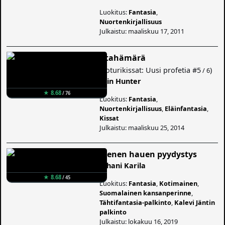
Luokitus:
Fantasia
,
Nuortenkirjallisuus
Julkaistu: maaliskuu 17, 2011
Iltahämärä
(
Soturikissat: Uusi profetia
#5
)
/ 6
Erin Hunter
★ 8.68
/ 76
Luokitus:
Fantasia
,
Nuortenkirjallisuus
,
Eläinfantasia
,
Kissat
Julkaistu: maaliskuu 25, 2014
Pienen hauen pyydystys
Juhani Karila
★ 8.68
/ 45
Luokitus:
Fantasia
,
Kotimainen
,
Suomalainen kansanperinne
,
Tähtifantasia-palkinto
,
Kalevi Jäntin
palkinto
Julkaistu: lokakuu 16, 2019