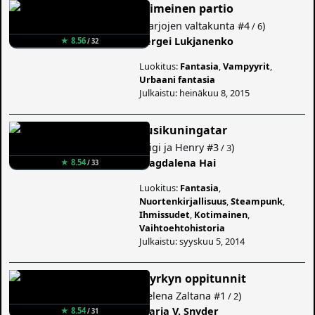
Viimeinen partio
(
Varjojen valtakunta
#4
)
/ 6
Sergei Lukjanenko
★ 8.56
/ 32
Luokitus:
Fantasia
,
Vampyyrit
,
Urbaani fantasia
Julkaistu: heinäkuu 8, 2015
Susikuningatar
(
Gigi ja Henry
#3
)
/ 3
Magdalena Hai
★ 8.54
/ 33
Luokitus:
Fantasia
,
Nuortenkirjallisuus
,
Steampunk
,
Ihmissudet
,
Kotimainen
,
Vaihtoehtohistoria
Julkaistu: syyskuu 5, 2014
Myrkyn oppitunnit
(
Yelena Zaltana
#1
)
/ 2
Maria V. Snyder
★ 8.54
/ 31