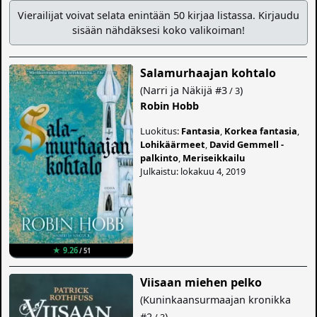
Vierailijat voivat selata enintään 50 kirjaa listassa. Kirjaudu
sisään nähdäksesi koko valikoiman!
Salamurhaajan kohtalo
(
Narri ja Näkijä
#3
)
/ 3
Robin Hobb
Luokitus:
Fantasia
,
Korkea fantasia
,
Lohikäärmeet
,
David Gemmell -
palkinto
,
Meriseikkailu
Julkaistu: lokakuu 4, 2019
★ 9.26
/ 51
Viisaan miehen pelko
(
Kuninkaansurmaajan kronikka
#2
)
/ 3