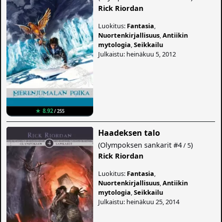
Rick Riordan
Luokitus:
Fantasia
,
Nuortenkirjallisuus
,
Antiikin
mytologia
,
Seikkailu
Julkaistu: heinäkuu 5, 2012
★ 8.92
/ 255
Haadeksen talo
(
Olympoksen sankarit
#4
)
/ 5
Rick Riordan
Luokitus:
Fantasia
,
Nuortenkirjallisuus
,
Antiikin
mytologia
,
Seikkailu
Julkaistu: heinäkuu 25, 2014