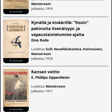
Mainstream
Julkaistu: 1918
ei arvioita
Kynällä ja kiväärillä: ”Sissin”
pakinoita itsenäisyys- ja
vapaustaistelumme ajalta
Eino Railo
Luokitus:
Scifi
,
Novellikokoelma
,
Kotimainen
,
Mainstream
Julkaistu: 1918
ei arvioita
Kansan voitto
E. Phillips Oppenheim
Luokitus:
Mainstream
Julkaistu: 1917
ei arvioita