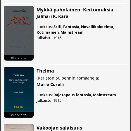
Mykkä paholainen: Kertomuksia
Jalmari K. Kara
Luokitus:
Scifi
,
Fantasia
,
Novellikokoelma
,
Kotimainen
,
Mainstream
Julkaistu: 1916
ei arvioita
Thelma
(
Kariston 50 pennin romaaneja
)
Marie Corelli
Luokitus:
Rajatapaus-fantasia
,
Mainstream
Julkaistu: 1915
ei arvioita
Vakoojan salaisuus