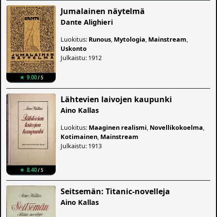
Jumalainen näytelmä
Dante Alighieri
Luokitus:
Runous
,
Mytologia
,
Mainstream
,
Uskonto
Julkaistu: 1912
★ 9.00
/ 5
Lähtevien laivojen kaupunki
Aino Kallas
Luokitus:
Maaginen realismi
,
Novellikokoelma
,
Kotimainen
,
Mainstream
Julkaistu: 1913
★ 8.40
/ 5
Seitsemän: Titanic-novelleja
Aino Kallas