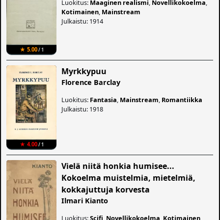
Luokitus:
Maaginen realismi
,
Novellikokoelma
,
Kotimainen
,
Mainstream
Julkaistu: 1914
★ 5.00
/ 1
Myrkkypuu
Florence Barclay
Luokitus:
Fantasia
,
Mainstream
,
Romantiikka
Julkaistu: 1918
★ 4.00
/ 1
Vielä niitä honkia humisee...
Kokoelma muistelmia, mietelmiä,
kokkajuttuja korvesta
Ilmari Kianto
Luokitus:
Scifi
,
Novellikokoelma
,
Kotimainen
,