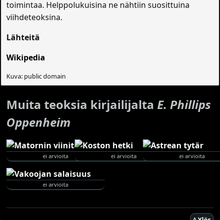
toimintaa. Helppolukuisina ne nähtiin suosittuina
viihdeteoksina.
Lähteitä
Wikipedia
Kuva: public domain
Muita teoksia kirjailijalta
E. Phillips
Oppenheim
ei arvioita
ei arvioita
ei arvioita
ei arvioita
^ Ylös