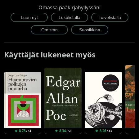
Omassa pääkirjahyllyssäni
Käyttäjät lukeneet myös
★ 8.78
★ 8.34
★ 8.26
★
/ 14
/ 58
/ 43