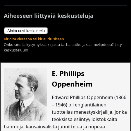
Aiheeseen liittyviä keskusteluja
Aloita uusi keskustelu
Kirjoita vieraana tai kirjaudu sisään.
Onko sinulla kysymyksiä kirjasta tai haluatko jakaa mielipiteesi? Liity
keskusteluun!
E. Phillips
Oppenheim
Edward Phillips Oppenheim (1866
– 1946) oli englantilainen
tuottelias menestyskirjailija, jonka
teoksissa esiintyy loistokkaita
hahmoja, kansainvälistä juonittelua ja nopeaa