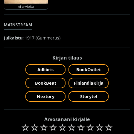
ei arvioita
MAINSTREAM
Julkaistu:
1917 (
Gummerus
)
Kirjan tilaus
Adlibris
BookOutlet
BookBeat
FinlandiaKirja
Nextory
Storytel
Arvosanani kirjalle
☆
☆
☆
☆
☆
☆
☆
☆
☆
☆