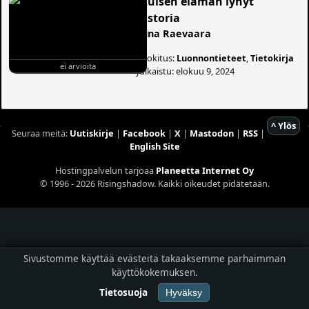
Ikuisen elämän lyhyt
historia
Tiina Raevaara
Luokitus:
Luonnontieteet
,
Tietokirja
ei arvioita
Julkaistu: elokuu 9, 2024
^ Ylös
Seuraa meitä:
Uutiskirje
|
Facebook
|
X
|
Mastodon
|
RSS
|
English Site
Hostingpalvelun tarjoaa
Planeetta Internet Oy
© 1996 - 2026 Risingshadow. Kaikki oikeudet pidätetään.
Sivustomme käyttää evästeitä takaaksemme parhaimman
käyttökokemuksen.
Tietosuoja
Hyväksy