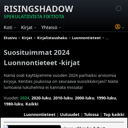
RISINGSHADOW
SPEKULATIIVISTA FIKTIOTA
Koti
Kirjat
Yhteisö
Etusivu
Kirjat
Kirjalistaushaku
Luonnontieteet
Suosituimmat
Suosituimmat 2024
Luonnontieteet -kirjat
Nämä ovat käyttäjiemme vuoden 2024 parhaiksi arvioimia
kirjoja. Kenties joukossa on seuraava suosikkikirjasi? Näitä
lumoavia lukuhelmiä ei kannata missata!
Vuodet:
2024
,
2020-luku
,
2010-luku
,
2000-luku
,
1990-luku
,
1980-luku
,
Kaikki
Luonnontieteet
|
Uutuudet
|
Tulossa
|
Top kaikki