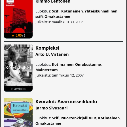
Kimmo Lehtonen
Luokitus:
Scifi
,
Kotimainen
,
Yhteiskunnallinen
scifi
,
Omakustanne
Julkaistu: maaliskuu 30, 2006
★ 5.00
/ 2
Kompleksi
Arto U. Virtanen
Luokitus:
Kotimainen
,
Omakustanne
,
Mainstream
Julkaistu: tammikuu 12, 2007
ei arvioita
Kvorakit: Avaruusseikkailu
Jarmo Sivusaari
Luokitus:
Scifi
,
Nuortenkirjallisuus
,
Kotimainen
,
Omakustanne