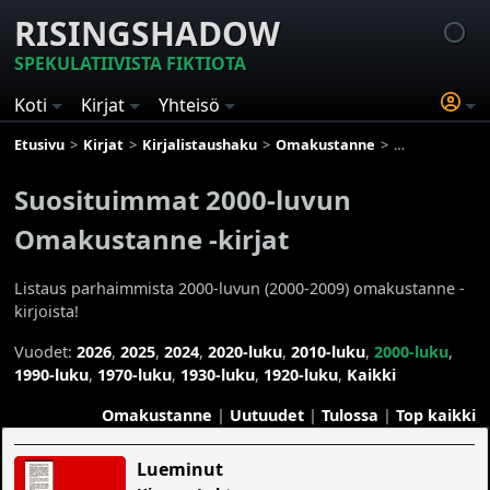
RISINGSHADOW
SPEKULATIIVISTA FIKTIOTA
Koti
Kirjat
Yhteisö
Etusivu
Kirjat
Kirjalistaushaku
Omakustanne
Suosituimmat 
Suosituimmat 2000-luvun
Omakustanne -kirjat
Listaus parhaimmista 2000-luvun (2000-2009) omakustanne -
kirjoista!
Vuodet:
2026
,
2025
,
2024
,
2020-luku
,
2010-luku
,
2000-luku
,
1990-luku
,
1970-luku
,
1930-luku
,
1920-luku
,
Kaikki
Omakustanne
|
Uutuudet
|
Tulossa
|
Top kaikki
Lueminut