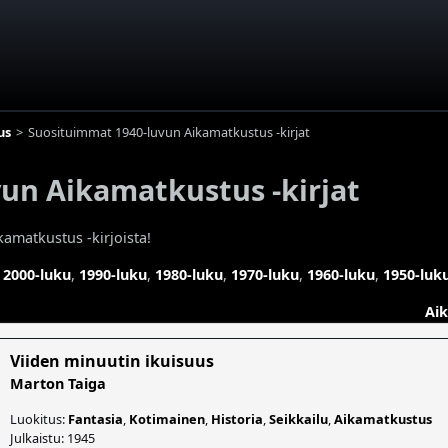
us
Suosituimmat 1940-luvun Aikamatkustus -kirjat
un Aikamatkustus -kirjat
amatkustus -kirjoista!
,
2000-luku
,
1990-luku
,
1980-luku
,
1970-luku
,
1960-luku
,
1950-luk
Ai
Viiden minuutin ikuisuus
Marton Taiga
Luokitus:
Fantasia
,
Kotimainen
,
Historia
,
Seikkailu
,
Aikamatkustus
Julkaistu: 1945