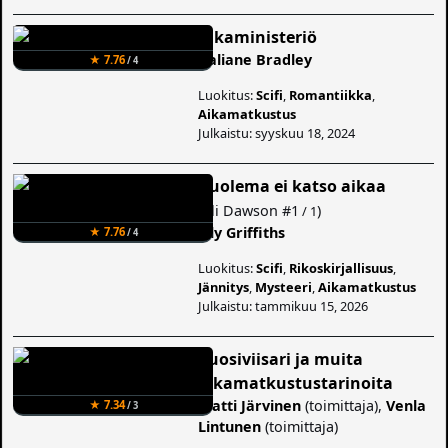
Aikaministeriö
Kaliane Bradley
★ 7.76
/ 4
Luokitus:
Scifi
,
Romantiikka
,
Aikamatkustus
Julkaistu: syyskuu 18, 2024
Kuolema ei katso aikaa
(
Ali Dawson
#1
)
/ 1
Elly Griffiths
★ 7.76
/ 4
Luokitus:
Scifi
,
Rikoskirjallisuus
,
Jännitys
,
Mysteeri
,
Aikamatkustus
Julkaistu: tammikuu 15, 2026
Vuosiviisari ja muita
aikamatkustustarinoita
Matti Järvinen
(toimittaja),
Venla
★ 7.34
/ 3
Lintunen
(toimittaja)