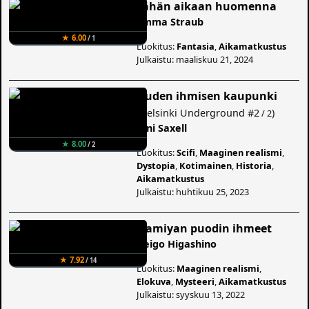
Tähän aikaan huomenna
Emma Straub
★ 6.00
/ 1
Luokitus:
Fantasia
,
Aikamatkustus
Julkaistu: maaliskuu 21, 2024
Uuden ihmisen kaupunki
(
Helsinki Underground
#2
)
/ 2
Jani Saxell
★ 8.00
/ 2
Luokitus:
Scifi
,
Maaginen realismi
,
Dystopia
,
Kotimainen
,
Historia
,
Aikamatkustus
Julkaistu: huhtikuu 25, 2023
Namiyan puodin ihmeet
Keigo Higashino
★ 7.92
/ 14
Luokitus:
Maaginen realismi
,
Elokuva
,
Mysteeri
,
Aikamatkustus
Julkaistu: syyskuu 13, 2022