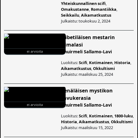
Yhteiskunnallinen scifi
,
Omakustanne
,
Romantiikka
,
Seikkailu
,
Aikamatkustus
Julkaistu: toukokuu 2, 2024
Tiibetiläisen mestarin
tiimalasi
Anuirmeli Sallamo-Lavi
ei arvioita
Luokitus:
Scifi
,
Kotimainen
,
Historia
,
Aikamatkustus
,
Okkultismi
Julkaistu: maaliskuu 25, 2024
Venäläisen mystikon
savukerasia
Anuirmeli Sallamo-Lavi
ei arvioita
Luokitus:
Scifi
,
Kotimainen
,
1800-luku
,
Historia
,
Aikamatkustus
,
Okkultismi
Julkaistu: maaliskuu 15, 2022