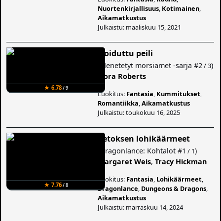
Nuortenkirjallisuus
,
Kotimainen
,
Aikamatkustus
Julkaistu: maaliskuu 15, 2021
Noiduttu peili
(
Menetetyt morsiamet -sarja
#2
)
/ 3
Nora Roberts
★ 6.78
/ 9
Luokitus:
Fantasia
,
Kummitukset
,
Romantiikka
,
Aikamatkustus
Julkaistu: toukokuu 16, 2025
Petoksen lohikäärmeet
(
Dragonlance: Kohtalot
#1
)
/ 1
Margaret Weis
,
Tracy Hickman
Luokitus:
Fantasia
,
Lohikäärmeet
,
★ 7.76
/ 8
Dragonlance
,
Dungeons & Dragons
,
Aikamatkustus
Julkaistu: marraskuu 14, 2024