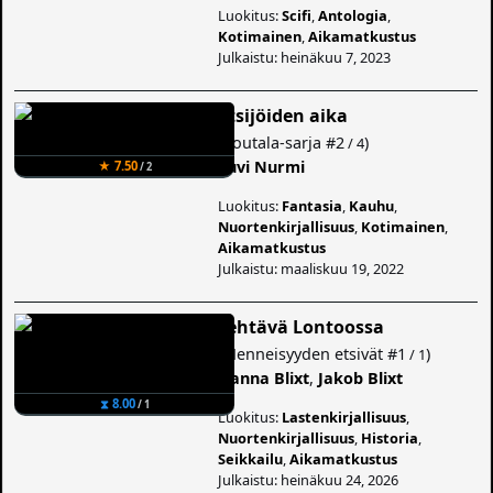
Luokitus:
Scifi
,
Antologia
,
Kotimainen
,
Aikamatkustus
Julkaistu: heinäkuu 7, 2023
Etsijöiden aika
(
Routala-sarja
#2
)
/ 4
Suvi Nurmi
★ 7.50
/ 2
Luokitus:
Fantasia
,
Kauhu
,
Nuortenkirjallisuus
,
Kotimainen
,
Aikamatkustus
Julkaistu: maaliskuu 19, 2022
Tehtävä Lontoossa
(
Menneisyyden etsivät
#1
)
/ 1
Hanna Blixt
,
Jakob Blixt
⧗ 8.00
/ 1
Luokitus:
Lastenkirjallisuus
,
Nuortenkirjallisuus
,
Historia
,
Seikkailu
,
Aikamatkustus
Julkaistu: heinäkuu 24, 2026