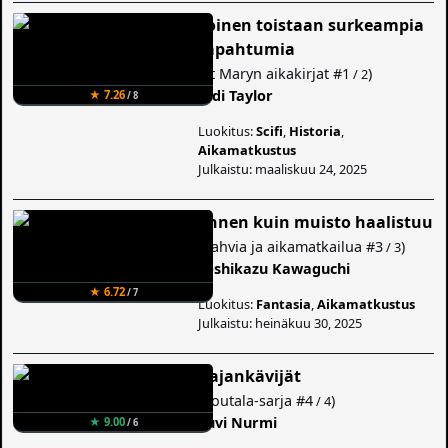
Toinen toistaan surkeampia
tapahtumia
(
St Maryn aikakirjat
#1
)
/ 2
Jodi Taylor
★ 7.26
/ 8
Luokitus:
Scifi
,
Historia
,
Aikamatkustus
Julkaistu: maaliskuu 24, 2025
Ennen kuin muisto haalistuu
(
Kahvia ja aikamatkailua
#3
)
/ 3
Toshikazu Kawaguchi
★ 6.72
/ 7
Luokitus:
Fantasia
,
Aikamatkustus
Julkaistu: heinäkuu 30, 2025
Rajankävijät
(
Routala-sarja
#4
)
/ 4
Suvi Nurmi
★ 9.00
/ 6