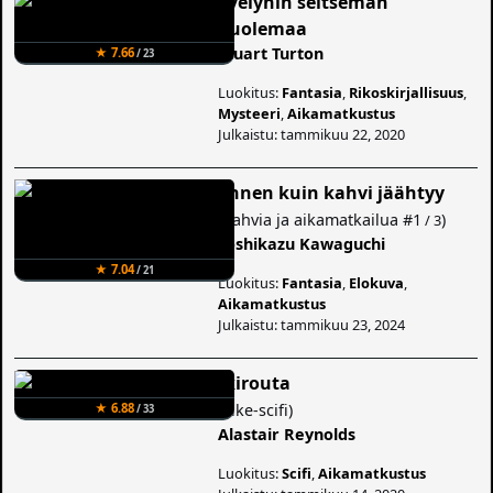
Evelynin seitsemän
kuolemaa
Stuart Turton
★ 7.66
/ 23
Luokitus:
Fantasia
,
Rikoskirjallisuus
,
Mysteeri
,
Aikamatkustus
Julkaistu: tammikuu 22, 2020
Ennen kuin kahvi jäähtyy
(
Kahvia ja aikamatkailua
#1
)
/ 3
Toshikazu Kawaguchi
★ 7.04
/ 21
Luokitus:
Fantasia
,
Elokuva
,
Aikamatkustus
Julkaistu: tammikuu 23, 2024
Ikirouta
(
Like-scifi
)
★ 6.88
/ 33
Alastair Reynolds
Luokitus:
Scifi
,
Aikamatkustus