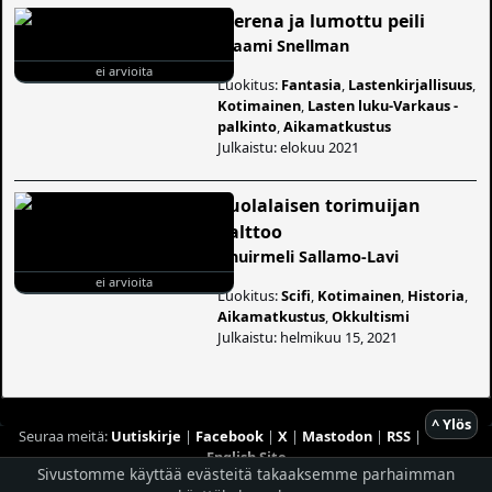
Merena ja lumottu peili
Maami Snellman
ei arvioita
Luokitus:
Fantasia
,
Lastenkirjallisuus
,
Kotimainen
,
Lasten luku-Varkaus -
palkinto
,
Aikamatkustus
Julkaistu: elokuu 2021
Puolalaisen torimuijan
palttoo
Anuirmeli Sallamo-Lavi
ei arvioita
Luokitus:
Scifi
,
Kotimainen
,
Historia
,
Aikamatkustus
,
Okkultismi
Julkaistu: helmikuu 15, 2021
^ Ylös
Seuraa meitä:
Uutiskirje
|
Facebook
|
X
|
Mastodon
|
RSS
|
English Site
Sivustomme käyttää evästeitä takaaksemme parhaimman