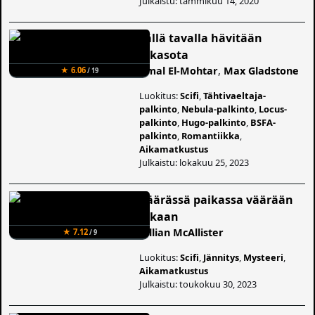
Julkaistu: tammikuu 14, 2020
Tällä tavalla hävitään
aikasota
Amal El-Mohtar
,
Max Gladstone
★ 6.06
/ 19
Luokitus:
Scifi
,
Tähtivaeltaja-
palkinto
,
Nebula-palkinto
,
Locus-
palkinto
,
Hugo-palkinto
,
BSFA-
palkinto
,
Romantiikka
,
Aikamatkustus
Julkaistu: lokakuu 25, 2023
Väärässä paikassa väärään
aikaan
Gillian McAllister
★ 7.12
/ 9
Luokitus:
Scifi
,
Jännitys
,
Mysteeri
,
Aikamatkustus
Julkaistu: toukokuu 30, 2023