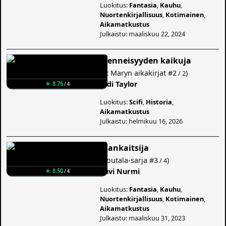
Luokitus:
Fantasia
,
Kauhu
,
Nuortenkirjallisuus
,
Kotimainen
,
Aikamatkustus
Julkaistu: maaliskuu 22, 2024
Menneisyyden kaikuja
(
St Maryn aikakirjat
#2
)
/ 2
Jodi Taylor
★ 8.76
/ 4
Luokitus:
Scifi
,
Historia
,
Aikamatkustus
Julkaistu: helmikuu 16, 2026
Ajankaitsija
(
Routala-sarja
#3
)
/ 4
Suvi Nurmi
★ 8.50
/ 4
Luokitus:
Fantasia
,
Kauhu
,
Nuortenkirjallisuus
,
Kotimainen
,
Aikamatkustus
Julkaistu: maaliskuu 31, 2023