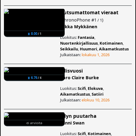
Kutsumattomat vieraat
(
ChronoPhone
#1
)
/ 1
Erkka Mykkänen
⧗ 8.00
/ 1
Luokitus:
Fantasia
,
Nuortenkirjallisuus
,
Kotimainen
,
Seikkailu
,
Huumori
,
Aikamatkustus
Julkaistaan:
lokakuu 1, 2026
Eilisvuosi
Caro Claire Burke
⧗ 6.76
/ 4
Luokitus:
Scifi
,
Elokuva
,
Aikamatkustus
,
Satiiri
Julkaistaan:
elokuu 10, 2026
Lilyn puutarha
Ninni Swan
ei arvioita
Luokitus:
Scifi
,
Kotimainen
,