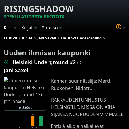
RISINGSHADOW
SPEKULATIIVISTA FIKTIOTA
Koti
Kirjat
Yhteisö
Etusivu
Kirjat
Jani Saxell
Helsinki Underground
Uuden ihmis
Uuden ihmisen kaupunki
Helsinki Underground #2
/ 2
Jani Saxell
Kannen suunnittelija: Martti
Ruokonen. Nidottu.
RAKKAUDENTUNNUSTUS
HELSINGILLE, MISSÄ ON AINA
★
8.00
/
2
SIJANSA NUORUUDEN VIMMALLE.
1
1
Entisiä aikoja haikailevat
1
2
3
4
5
6
7
8
9
10