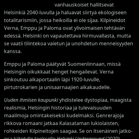
vanhauskoiset hallitsevat
Helsinkiä 2040-luvulla ja haluavat siirtyä ekologiseen
totalitarismiin, jossa heikoilla ei ole sijaa. Kilpineidot
Verna, Emppu ja Paloma ovat ylivoimaisen tehtävän
edessä. Helsinki on vapautettava hirmuvallasta, mutta
se vaatii tilintekoa vaietun ja unohdetun menneisyyden
kanssa.
Emppu ja Paloma päätyvät Suomenlinnaan, missä
Helsingin oikukkaat henget hengailevat. Verna
sinkoutuu aikaportaalin läpi 1920-luvulle,
pirtutrokarien ja unisaarnaajien aikakaudelle.
Uuden ihmisen kaupunki
yhdistelee dystopiaa, maagista
realismia, Helsingin historiaa ja tulevaisuuden
maailmoja omintakeiseksi kudelmaksi. Genrerajoja
rikkova romaani jatkaa Kalasataman lukiolaisten,
rohkeiden Kilpineitojen saagaa. Se on itsenäinen jatko-
osa kiitetylle teokselle
Helsinki Underground
(2020).