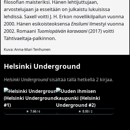
filosofian maisteriksi. Hänen lehtijuttujaan,
arvostelujaan ja esseitään on julkaistu lukuisissa
lehdissä. Saxell voitti J. H. Erkon novellikilpailun vuonna
2000. Hänen esikoisteoksensa
Ensilumi
ilmestyi vuonna
2002. Romaani
Tuomiopäivän karavaani
(2017) voitti
Tähtivaeltaja-palkinnon.
Kuva: Anna-Mari Tenhunen
Helsinki Underground
Helsinki Underground
sisältää tällä hetkellä 2 kirjaa.
★ 7.66
★ 8.00
/ 6
/ 2