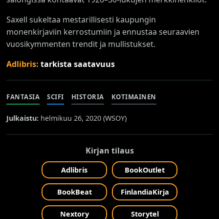
Saxell sukeltaa mestarillisesti kaupungin
monenkirjaviin kerrostumiin ja ennustaa seuraavien
vuosikymmenten trendit ja mullistukset.
Adlibris:
tarkista saatavuus
FANTASIA
SCIFI
HISTORIA
KOTIMAINEN
Julkaistu:
helmikuu 26, 2020 (
WSOY
)
Kirjan tilaus
Adlibris
BookOutlet
BookBeat
FinlandiaKirja
Nextory
Storytel