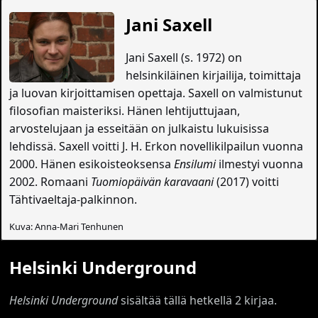
Jani Saxell
Jani Saxell (s. 1972) on
helsinkiläinen kirjailija, toimittaja
ja luovan kirjoittamisen opettaja. Saxell on valmistunut
filosofian maisteriksi. Hänen lehtijuttujaan,
arvostelujaan ja esseitään on julkaistu lukuisissa
lehdissä. Saxell voitti J. H. Erkon novellikilpailun vuonna
2000. Hänen esikoisteoksensa
Ensilumi
ilmestyi vuonna
2002. Romaani
Tuomiopäivän karavaani
(2017) voitti
Tähtivaeltaja-palkinnon.
Kuva: Anna-Mari Tenhunen
Helsinki Underground
Helsinki Underground
sisältää tällä hetkellä 2 kirjaa.