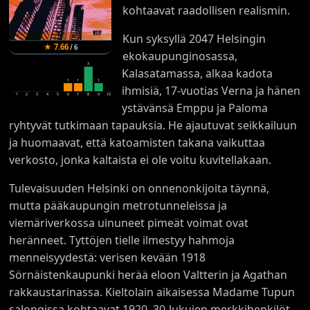
kohtaavat raadollisen realismin.
Kun syksyllä 2047 Helsingin
★
7.66
/
6
ekokaupunginosassa,
3
Kalasatamassa, alkaa kadota
1
1
1
ihmisiä, 17-vuotias Verna ja hänen
1
2
3
4
5
6
7
8
9
10
ystävänsä Emppu ja Paloma
ryhtyvät tutkimaan tapauksia. He ajautuvat seikkailuun
ja huomaavat, että katoamisten takana vaikuttaa
verkosto, jonka kaltaista ei ole voitu kuvitellakaan.
Tulevaisuuden Helsinki on onnenonkijoita täynnä,
mutta pääkaupungin metrotunneleissa ja
viemäriverkossa uinuneet pimeät voimat ovat
heränneet. Tyttöjen tielle ilmestyy hahmoja
menneisyydestä: verisen kevään 1918
Sörnäistenkaupunki herää eloon Valtterin ja Agathan
rakkaustarinassa. Kieltolain aikaisessa Madame Tupun
salongissa kohtaavat 1920–30-lukujen merkkihenkilöt.