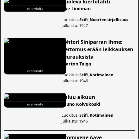
Kuoleva kiertotähti
Åke Lindman
ei arvioita
Luokitus:
Scifi
,
Nuortenkirjallisuus
Julkaistu: 1947
Tohtori Siniparran ihme:
Kertomus erään leikkauksen
seurauksista
Marton Taiga
ei arvioita
Luokitus:
Scifi
,
Kotimainen
Julkaistu: 1946
Paluu alkuun
Tauno Koivukoski
ei arvioita
Luokitus:
Scifi
,
Kotimainen
Julkaistu: 1946
Atomivene Aave