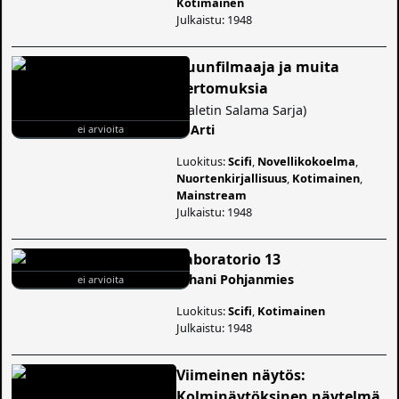
Kotimainen
Julkaistu: 1948
Kuunfilmaaja ja muita
kertomuksia
(
Paletin Salama Sarja
)
V. Arti
ei arvioita
Luokitus:
Scifi
,
Novellikokoelma
,
Nuortenkirjallisuus
,
Kotimainen
,
Mainstream
Julkaistu: 1948
Laboratorio 13
Juhani Pohjanmies
ei arvioita
Luokitus:
Scifi
,
Kotimainen
Julkaistu: 1948
Viimeinen näytös:
Kolminäytöksinen näytelmä