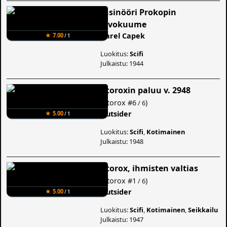
Insinööri Prokopin
aivokuume
Karel Capek
★ 7.00
/ 1
Luokitus:
Scifi
Julkaistu: 1944
Atoroxin paluu v. 2948
(
Atorox
#6
)
/ 6
Outsider
★ 5.00
/ 1
Luokitus:
Scifi
,
Kotimainen
Julkaistu: 1948
Atorox, ihmisten valtias
(
Atorox
#1
)
/ 6
Outsider
★ 5.00
/ 1
Luokitus:
Scifi
,
Kotimainen
,
Seikkailu
Julkaistu: 1947