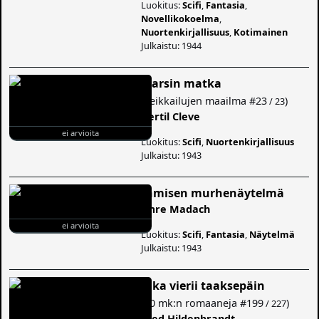
Luokitus:
Scifi
,
Fantasia
,
Novellikokoelma
,
Nuortenkirjallisuus
,
Kotimainen
Julkaistu: 1944
Marsin matka
(
Seikkailujen maailma
#23
)
/ 23
Bertil Cleve
ei arvioita
Luokitus:
Scifi
,
Nuortenkirjallisuus
Julkaistu: 1943
Ihmisen murhenäytelmä
Imre Madach
ei arvioita
Luokitus:
Scifi
,
Fantasia
,
Näytelmä
Julkaistu: 1943
Aika vierii taaksepäin
(
10 mk:n romaaneja
#199
)
/ 227
Fred Hildenbrandt