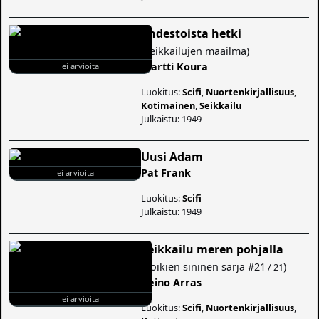
Yhdestoista hetki
(
Seikkailujen maailma
)
Martti Koura
ei arvioita
Luokitus:
Scifi
,
Nuortenkirjallisuus
,
Kotimainen
,
Seikkailu
Julkaistu: 1949
Uusi Adam
Pat Frank
ei arvioita
Luokitus:
Scifi
Julkaistu: 1949
Seikkailu meren pohjalla
(
Poikien sininen sarja
#21
)
/ 21
Reino Arras
ei arvioita
Luokitus:
Scifi
,
Nuortenkirjallisuus
,