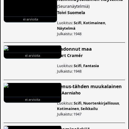
(
Seuranäytelmiä
)
Toivi Suomela
ei arvioita
Luokitus:
Scifi
,
Kotimainen
,
Näytelmä
Julkaistu: 1948
Kadonnut maa
Curt Cramér
ei arvioita
Luokitus:
Scifi
,
Fantasia
Julkaistu: 1948
Venus-tähden muukalainen
V. Aarniaho
ei arvioita
Luokitus:
Scifi
,
Nuortenkirjallisuus
,
Kotimainen
,
Seikkailu
Julkaistu: 1947