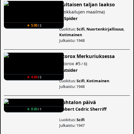
Kultaisen taljan laakso
(
Seikkailujen maailma
)
E. Spider
★ 5.00
/ 2
Luokitus:
Scifi
,
Nuortenkirjallisuus
,
Kotimainen
Julkaistu: 1948
Atorox Merkuriuksessa
(
Atorox
#5
)
/ 6
Outsider
★ 4.00
/ 2
Luokitus:
Scifi
,
Kotimainen
Julkaistu: 1948
Kohtalon päivä
Robert Cedric Sherriff
★ 8.00
/ 1
Luokitus:
Scifi
Julkaistu: 1947