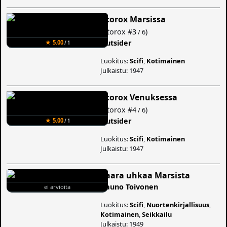
Atorox Marsissa
(
Atorox
#3
)
/ 6
Outsider
★ 5.00
/ 1
Luokitus:
Scifi
,
Kotimainen
Julkaistu: 1947
Atorox Venuksessa
(
Atorox
#4
)
/ 6
Outsider
★ 5.00
/ 1
Luokitus:
Scifi
,
Kotimainen
Julkaistu: 1947
Vaara uhkaa Marsista
Rauno Toivonen
ei arvioita
Luokitus:
Scifi
,
Nuortenkirjallisuus
,
Kotimainen
,
Seikkailu
Julkaistu: 1949