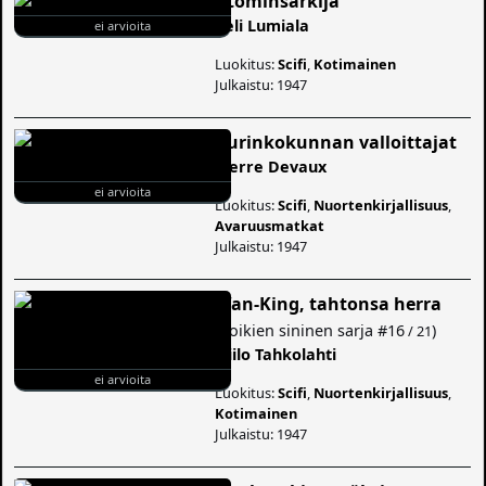
Atominsärkijä
Veli Lumiala
ei arvioita
Luokitus:
Scifi
,
Kotimainen
Julkaistu: 1947
Aurinkokunnan valloittajat
Pierre Devaux
ei arvioita
Luokitus:
Scifi
,
Nuortenkirjallisuus
,
Avaruusmatkat
Julkaistu: 1947
Wan-King, tahtonsa herra
(
Poikien sininen sarja
#16
)
/ 21
Niilo Tahkolahti
ei arvioita
Luokitus:
Scifi
,
Nuortenkirjallisuus
,
Kotimainen
Julkaistu: 1947