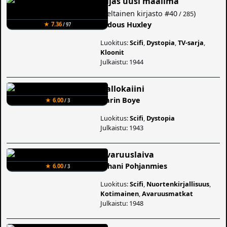
Uljas uusi maailma
(
Keltainen kirjasto
#40
)
/ 285
Aldous Huxley
★ 7.36
/ 97
Luokitus:
Scifi
,
Dystopia
,
TV-sarja
,
Kloonit
Julkaistu: 1944
Kallokaiini
Karin Boye
★ 6.00
/ 3
Luokitus:
Scifi
,
Dystopia
Julkaistu: 1943
Avaruuslaiva
Juhani Pohjanmies
★ 6.00
/ 3
Luokitus:
Scifi
,
Nuortenkirjallisuus
,
Kotimainen
,
Avaruusmatkat
Julkaistu: 1948