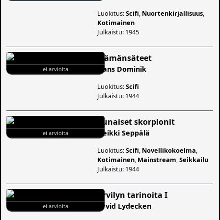
Luokitus:
Scifi
,
Nuortenkirjallisuus
,
Kotimainen
Julkaistu: 1945
Elämänsäteet
Hans Dominik
ei arvioita
Luokitus:
Scifi
Julkaistu: 1944
Punaiset skorpionit
Heikki Seppälä
ei arvioita
Luokitus:
Scifi
,
Novellikokoelma
,
Kotimainen
,
Mainstream
,
Seikkailu
Julkaistu: 1944
Arvilyn tarinoita I
Arvid Lydecken
ei arvioita