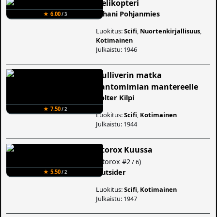
Helikopteri
Juhani Pohjanmies
★ 6.00
/ 3
Luokitus:
Scifi
,
Nuortenkirjallisuus
,
Kotimainen
Julkaistu: 1946
Gulliverin matka
Fantomimian mantereelle
Volter Kilpi
★ 7.50
/ 2
Luokitus:
Scifi
,
Kotimainen
Julkaistu: 1944
Atorox Kuussa
(
Atorox
#2
)
/ 6
Outsider
★ 5.50
/ 2
Luokitus:
Scifi
,
Kotimainen
Julkaistu: 1947