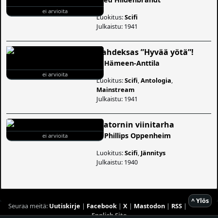
ei arvioita
Luokitus:
Scifi
Julkaistu: 1941
Kahdeksas ”Hyvää yötä”!
V. Hämeen-Anttila
ei arvioita
Luokitus:
Scifi
,
Antologia
,
Mainstream
Julkaistu: 1941
Matornin viinitarha
E. Phillips Oppenheim
ei arvioita
Luokitus:
Scifi
,
Jännitys
Julkaistu: 1940
^ Ylös
Seuraa meitä:
Uutiskirje
|
Facebook
|
X
|
Mastodon
|
RSS
|
English Site