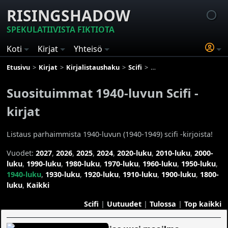
RISINGSHADOW
SPEKULATIIVISTA FIKTIOTA
Koti
Kirjat
Yhteisö
Etusivu
Kirjat
Kirjalistaushaku
Scifi
Suosituimmat 1940-luvun S
Suosituimmat 1940-luvun Scifi -
kirjat
Listaus parhaimmista 1940-luvun (1940-1949) scifi -kirjoista!
Vuodet:
2027
,
2026
,
2025
,
2024
,
2020-luku
,
2010-luku
,
2000-
luku
,
1990-luku
,
1980-luku
,
1970-luku
,
1960-luku
,
1950-luku
,
1940-luku
,
1930-luku
,
1920-luku
,
1910-luku
,
1900-luku
,
1800-
luku
,
Kaikki
Scifi
|
Uutuudet
|
Tulossa
|
Top kaikki