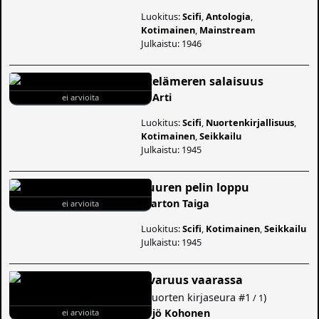
Luokitus:
Scifi
,
Antologia
,
Kotimainen
,
Mainstream
Julkaistu: 1946
Etelämeren salaisuus
V. Arti
ei arvioita
Luokitus:
Scifi
,
Nuortenkirjallisuus
,
Kotimainen
,
Seikkailu
Julkaistu: 1945
Suuren pelin loppu
Marton Taiga
ei arvioita
Luokitus:
Scifi
,
Kotimainen
,
Seikkailu
Julkaistu: 1945
Avaruus vaarassa
(
Nuorten kirjaseura
#1
)
/ 1
Yrjö Kohonen
ei arvioita