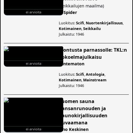
(
Seikkailujen maailma
)
E. Spider
ei arvioita
Luokitus:
Scifi
,
Nuortenkirjallisuus
,
Kotimainen
,
Seikkailu
Julkaistu: 1946
Montusta parnassolle: TKL:n
kokoelmajulkaisu
tuntematon
ei arvioita
Luokitus:
Scifi
,
Antologia
,
Kotimainen
,
Mainstream
Julkaistu: 1946
Suomen sauna
kansanrunouden ja
kaunokirjallisuuden
kuvaamana
Eino Keskinen
ei arvioita