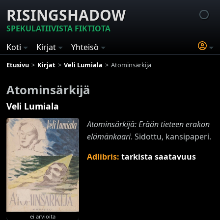
RISINGSHADOW
SPEKULATIIVISTA FIKTIOTA
Koti
Kirjat
Yhteisö
Etusivu
Kirjat
Veli Lumiala
Atominsärkijä
Atominsärkijä
Veli Lumiala
Atominsärkijä: Erään tieteen erakon
elämänkaari
. Sidottu, kansipaperi.
Adlibris:
tarkista saatavuus
ei arvioita