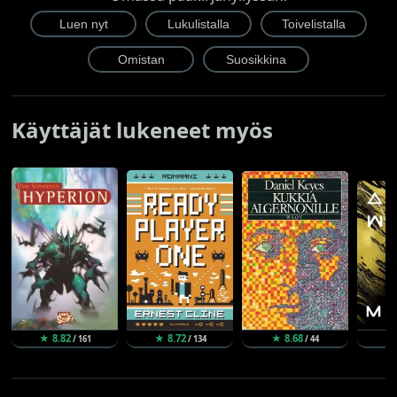
Käyttäjät lukeneet myös
★ 8.82
★ 8.72
★ 8.68
★
/ 161
/ 134
/ 44