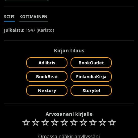
SCIFI
KOTIMAINEN
Julkaistu:
1947 (
Karisto
)
Kirjan tilaus
Adlibris
BookOutlet
BookBeat
FinlandiaKirja
Nextory
Storytel
Arvosanani kirjalle
☆
☆
☆
☆
☆
☆
☆
☆
☆
☆
Omassa pääkirjahyllyssäni