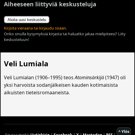
Aiheeseen liittyviä keskusteluja
Aloita uusi keskustelu
Kirjoita vieraana tai kirjaudu sisään.
Onko sinulla kysymyksiä kirjasta tai haluatko jakaa mielipiteesi? Liity
keskusteluun!
Veli Lumiala
Veli Lumialan (1906–1995) teos
Atominsärkijä
(1947) oli
yksi harvoista sodanjälkeisen kauden kotimaisista
aikuisten tieteisromaaneista.
^ Ylös
Seuraa meitä:
Uutiskirje
|
Facebook
|
X
|
Mastodon
|
RSS
|