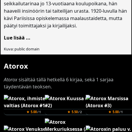
seikkailutarinaa jo 13-vuotiaana koulupoikana, hän
haaveili insinöörin tai taiteilijan urasta. 1920-luvulla hän
kävi Pariisissa opiskelemassa maalaustaidetta, mutta
päätyi toimittajaksi ja kirjailijaksi.
Lue lisää ...
Kuva: public domain
Atorox
Atorox
sisältää tällä hetkellä 6 kirjaa, sekä 1 sarjaa
täydentävän teoksen.
★ 5.00
★ 5.50
★ 5.00
/ 1
/ 2
/ 1