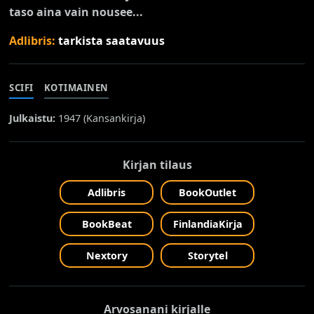
taso aina vain nousee...
Adlibris:
tarkista saatavuus
SCIFI
KOTIMAINEN
Julkaistu:
1947 (
Kansankirja
)
Kirjan tilaus
Adlibris
BookOutlet
BookBeat
FinlandiaKirja
Nextory
Storytel
Arvosanani kirjalle