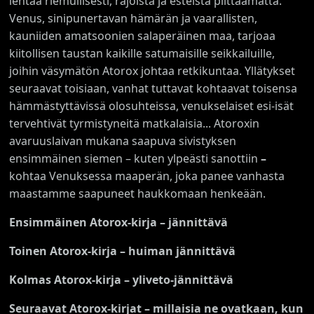
lentää riemullisesti, rajoista ja esteistä piittaamatta.
Venus, sinipunertavan hämärän ja vaarallisten,
kauniiden amatsoonien salaperäinen maa, tarjoaa
kiitollisen taustan kaikille satumaisille seikkailuille,
joihin väsymätön Atorox johtaa retkikuntaa. Yllätykset
seuraavat toisiaan, vanhat tuttavat kohtaavat toisensa
hämmästyttävissä olosuhteissa, venukselaiset esi-isät
tervehtivät tyrmistyneitä matkalaisia... Atoroxin
avaruuslaivan mukana saapuva sivistyksen
ensimmäinen siemen – kuten ylpeästi sanottiin
–
kohtaa Venuksessa maaperän, joka panee vanhasta
maastamme saapuneet haukkomaan henkeään.
Ensimmäinen Atorox-kirja – jännittävä
Toinen Atorox-kirja – huiman jännittävä
Kolmas Atorox-kirja – yliveto-jännittävä
Seuraavat Atorox-kirjat
–
millaisia ne ovatkaan, kun