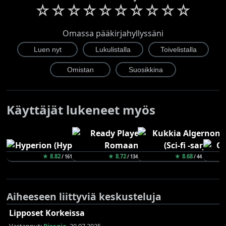
☆
☆
☆
☆
☆
☆
☆
☆
☆
☆
Omassa pääkirjahyllyssäni
Käyttäjät lukeneet myös
★ 8.82
★ 8.72
★ 8.68
/ 161
/ 134
/ 44
Aiheeseen liittyviä keskusteluja
Lipposet Korkeissa
Vastannut:
Pisania
, 20.07.2025