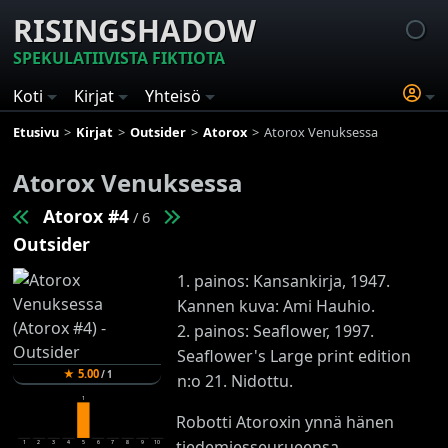
RISINGSHADOW
SPEKULATIIVISTA FIKTIOTA
Koti
Kirjat
Yhteisö
Etusivu
Kirjat
Outsider
Atorox
Atorox Venuksessa
Atorox Venuksessa
Atorox #4
/ 6
Outsider
1. painos: Kansankirja, 1947.
Kannen kuva: Ami Hauhio.
2. painos: Seaflower, 1997.
Seaflower's Large print edition
★
5.00
/
1
n:o 21. Nidottu.
1
Robotti Atoroxin ynnä hänen
tiedemiesseurueensa
1
2
3
4
5
6
7
8
9
10