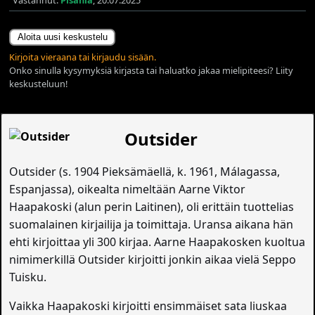
Aloita uusi keskustelu
Kirjoita vieraana tai kirjaudu sisään.
Onko sinulla kysymyksiä kirjasta tai haluatko jakaa mielipiteesi? Liity
keskusteluun!
Outsider
Outsider (s. 1904 Pieksämäellä, k. 1961, Málagassa,
Espanjassa), oikealta nimeltään Aarne Viktor
Haapakoski (alun perin Laitinen), oli erittäin tuottelias
suomalainen kirjailija ja toimittaja. Uransa aikana hän
ehti kirjoittaa yli 300 kirjaa. Aarne Haapakosken kuoltua
nimimerkillä Outsider kirjoitti jonkin aikaa vielä Seppo
Tuisku.
Vaikka Haapakoski kirjoitti ensimmäiset sata liuskaa