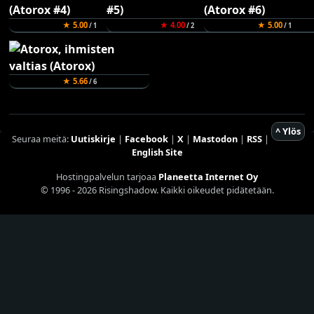
★ 5.00
★ 4.00
★ 5.00
/ 1
/ 2
/ 1
★ 5.66
/ 6
^ Ylös
Seuraa meitä:
Uutiskirje
|
Facebook
|
X
|
Mastodon
|
RSS
|
English Site
Hostingpalvelun tarjoaa
Planeetta Internet Oy
© 1996 - 2026 Risingshadow. Kaikki oikeudet pidätetään.