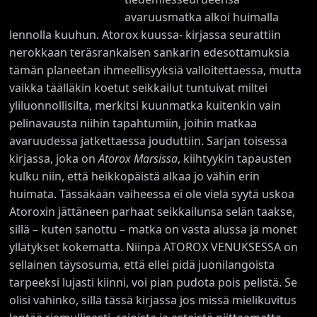
avaruusmatka alkoi huimalla
lennolla kuuhun. Atorox kuussa- kirjassa seurattiin
nerokkaan teräsrankaisen sankarin edesottamuksia
tämän planeetan ihmeellisyyksiä valloitettaessa, mutta
vaikka täälläkin koetut seikkailut tuntuivat miltei
yliluonnollisilta, merkitsi kuunmatka kuitenkin vain
pelinavausta niihin tapahtumiin, joihin matkaa
avaruudessa jatkettaessa jouduttiin. Sarjan toisessa
kirjassa, joka on
Atorox Marsissa
, kiihtyykin tapausten
kulku niin, että heikkopäistä alkaa jo vähin erin
huimata. Tässäkään vaiheessa ei ole vielä syytä uskoa
Atoroxin jättäneen parhaat seikkailunsa selän taakse,
sillä – kuten sanottu – matka on vasta alussa ja monet
yllätykset kokematta. Niinpä ATOROX VENUKSESSA on
sellainen täysosuma, että ellei pidä juonilangoista
tarpeeksi lujasti kiinni, voi pian pudota pois pelistä. Se
olisi vahinko, sillä tässä kirjassa jos missä mielikuvitus