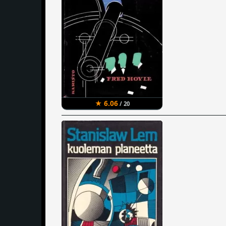
★ 6.06
/ 20