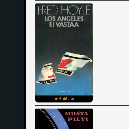
★ 6.46
/ 20