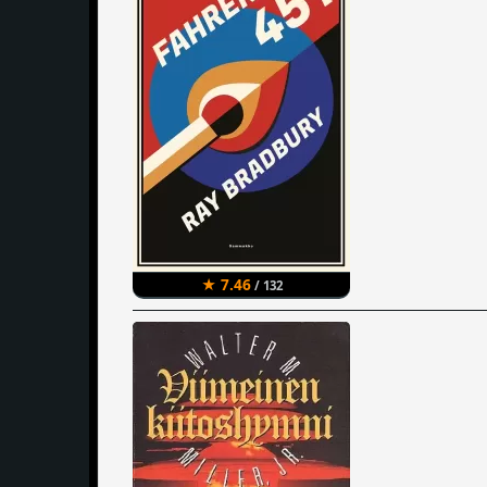
★ 7.46
/ 132