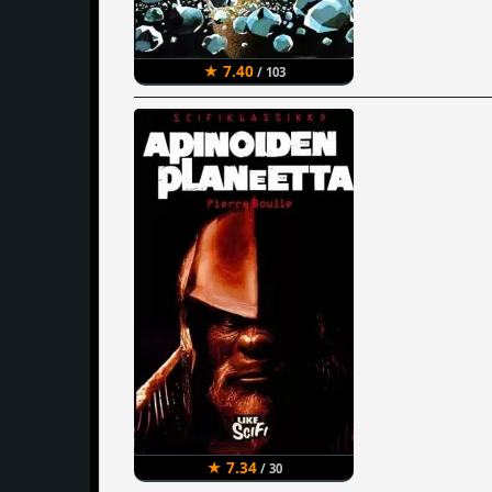
★ 7.40
/ 103
★ 7.34
/ 30