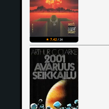
★ 7.42
/ 24