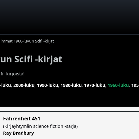
immat 1960-luvun Scifi -kirjat
n Scifi -kirjat
 -kirjoista!
-luku
,
2000-luku
,
1990-luku
,
1980-luku
,
1970-luku
,
1960-luku
,
195
Fahrenheit 451
(
Kirjayhtymän science fiction -sarja
)
Ray Bradbury