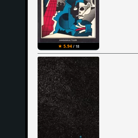
★ 5.94
/ 18