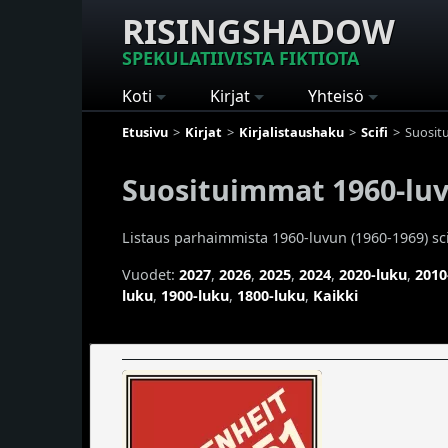
RISINGSHADOW
SPEKULATIIVISTA FIKTIOTA
Koti
Kirjat
Yhteisö
Etusivu
Kirjat
Kirjalistaushaku
Scifi
Suositu
Suosituimmat 1960-luvu
Listaus parhaimmista 1960-luvun (1960-1969) scifi
Vuodet:
2027
,
2026
,
2025
,
2024
,
2020-luku
,
2010
luku
,
1900-luku
,
1800-luku
,
Kaikki