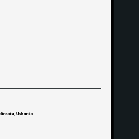
dinsota
,
Uskonto