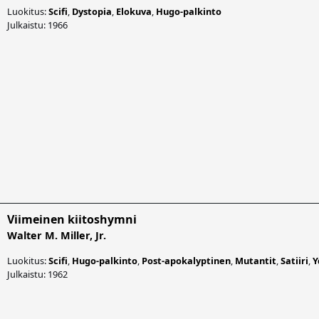
Luokitus:
Scifi
,
Dystopia
,
Elokuva
,
Hugo-palkinto
Julkaistu: 1966
Viimeinen kiitoshymni
Walter M. Miller, Jr.
Luokitus:
Scifi
,
Hugo-palkinto
,
Post-apokalyptinen
,
Mutantit
,
Satiiri
,
Y
Julkaistu: 1962