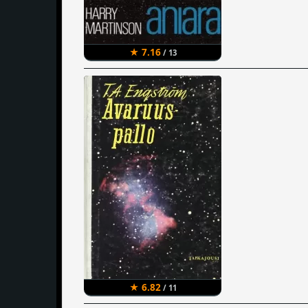
★ 7.16
/ 13
★ 6.82
/ 11