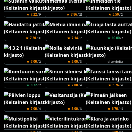
★ 7.22
★ 7.86
★ 5.50
/ 9
/ 23
/ 2
★ 7.30
★ 7.14
★ 10.00
/ 30
/ 7
/ 1
★ 7.00
★ 5.00
ei arvioita
/ 2
/ 3
★ 8.72
★ 7.00
★ 5.76
/ 7
/ 4
/ 4
★ 7.00
★ 5.00
★ 6.70
/ 4
/ 3
/ 17