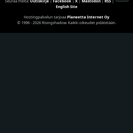
Seuraa meitä:
Uutiskirje
|
Facebook
|
X
|
Mastodon
|
RSS
|
English Site
Hostingpalvelun tarjoaa
Planeetta Internet Oy
© 1996 - 2026 Risingshadow. Kaikki oikeudet pidätetään.