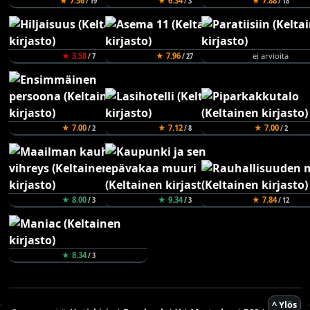
★ 7.36
★ 6.34
★ 7.88
/ 19
/ 3
/ 18
★ 3.58
★ 7.96
ei arvioita
/ 7
/ 27
★ 7.00
★ 7.12
★ 7.00
/ 2
/ 8
/ 2
★ 8.00
★ 9.34
★ 7.84
/ 3
/ 3
/ 12
★ 8.34
/ 3
^ Ylös