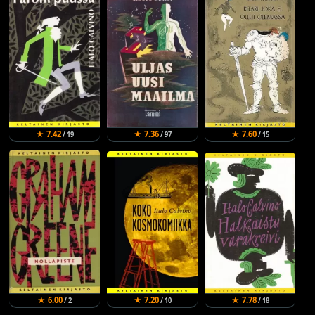
★ 7.42
★ 7.36
★ 7.60
/ 19
/ 97
/ 15
★ 6.00
★ 7.20
★ 7.78
/ 2
/ 10
/ 18