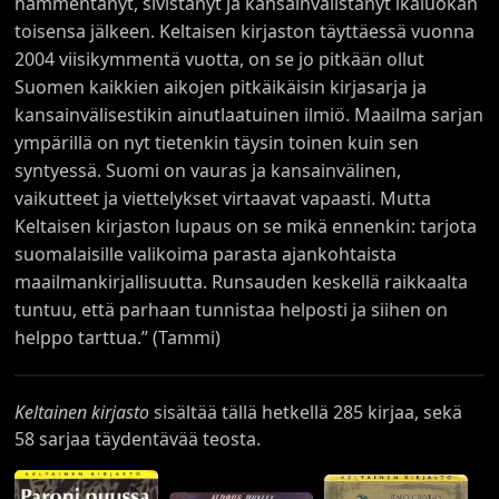
hämmentänyt, sivistänyt ja kansainvälistänyt ikäluokan
toisensa jälkeen. Keltaisen kirjaston täyttäessä vuonna
2004 viisikymmentä vuotta, on se jo pitkään ollut
Suomen kaikkien aikojen pitkäikäisin kirjasarja ja
kansainvälisestikin ainutlaatuinen ilmiö. Maailma sarjan
ympärillä on nyt tietenkin täysin toinen kuin sen
syntyessä. Suomi on vauras ja kansainvälinen,
vaikutteet ja viettelykset virtaavat vapaasti. Mutta
Keltaisen kirjaston lupaus on se mikä ennenkin: tarjota
suomalaisille valikoima parasta ajankohtaista
maailmankirjallisuutta. Runsauden keskellä raikkaalta
tuntuu, että parhaan tunnistaa helposti ja siihen on
helppo tarttua.” (Tammi)
Keltainen kirjasto
sisältää tällä hetkellä 285 kirjaa, sekä
58 sarjaa täydentävää teosta.