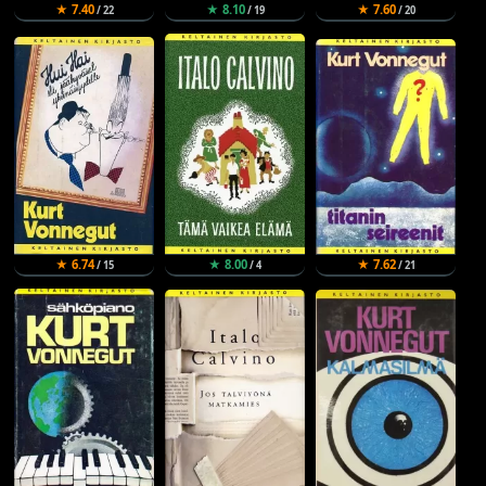
★ 7.40
★ 8.10
★ 7.60
/ 22
/ 19
/ 20
★ 6.74
★ 8.00
★ 7.62
/ 15
/ 4
/ 21