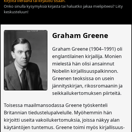
Kirjoita vieraana tai kirjaudu sisään.
Onko sinulla kysymyksiä kirjasta tai haluatko jakaa mielipiteesi? Liity
keskusteluun!
Graham Greene
Graham Greene (1904–1991) oli
englantilainen kirjailija. Monien
mielestä hän olisi ansainnut
Nobelin kirjallisuuspalkinnon.
Greenen teoksissa on usein
jännityskirjan, rikosromaanin ja
seikkailukertomuksen piirteitä.
Toisessa maailmansodassa Greene työskenteli
Britannian tiedustelupalvelulle. Myöhemmin hän
kirjoitti useita vakoilukertomuksia, joissa näkyy alan
käytäntöjen tuntemus. Greene toimi myös kirjallisuus-