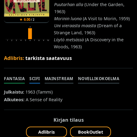
Puutarhan alla
(Under the Garden,
1963)
Morinin luona
(A Visit to Morin, 1959)
★
6.00
/
2
Uni vieraasta maasta
(Dream of a
2
Strange Land, 1963)
Löytö metsässä
(A Discovery in the
1
2
3
4
5
6
7
8
9
10
Woods, 1963)
Adlibris:
tarkista saatavuus
FANTASIA
SCIFI
MAINSTREAM
NOVELLIKOKOELMA
Julkaistu:
1963 (
Tammi
)
Alkuteos:
A Sense of Reality
Kirjan tilaus
Adlibris
BookOutlet