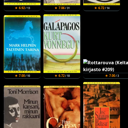
★ 6.92
★ 7.06
★ 6.72
/ 13
/ 31
/ 14
★ 7.00
★ 6.72
★ 7.00
/ 10
/ 18
/ 3