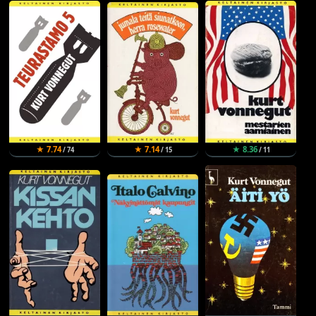
★ 7.74
★ 7.14
★ 8.36
/ 74
/ 15
/ 11