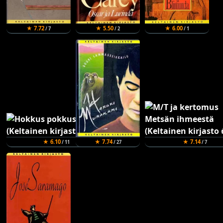
★ 7.72
★ 5.50
★ 6.00
/ 7
/ 2
/ 1
★ 6.10
★ 7.74
★ 7.14
/ 11
/ 27
/ 7