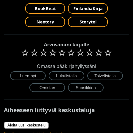
BookBeat
FinlandiaKirja
Nextory
Storytel
Arvosanani kirjalle
☆
☆
☆
☆
☆
☆
☆
☆
☆
☆
Omassa pääkirjahyllyssäni
Aiheeseen liittyviä keskusteluja
Aloita uusi keskustelu