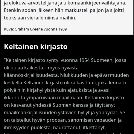
ja elokuva-arvostelijana ja ulkomaankirjeenvaihtajana.
Etenkin sodan jälkeen hän matkusteli paljon ja sijoitti
teoksiaan vierailemiinsa maihin.
Kuva: Graham Greene vuonna 1939
Keltainen kirjasto
”Keltainen kirjasto syntyi vuonna 1954 Suomeen, jossa
oli pulaa kaikesta – myös hyvästä
käännöskirjallisuudesta. Niukkuuden ja epävarmuuden
keskellä Keltainen kirjasto oli raikas tuuli, joka lennätti
pölyä niin kirjahyllyistä kuin ajatuksista ja avasi
ikkunoita ympäröivään maailmaan. Keltainen kirjasto
on kasvanut yhdessä Suomen kanssa ja täyttänyt
maailmankirjallisuuden ystävien hyllyt ja yöpöydät. Se
on taistellut hyvän proosan, sanomisen vapauden ja
ihmisyyden puolesta, naurattanut, itkettänyt,