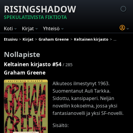
RISINGSHADOW
SPEKULATIIVISTA FIKTIOTA
Koti
Kirjat
Yhteisö
Etusivu
Kirjat
Graham Greene
Keltainen kirjasto
Nollapiste
Nollapiste
Keltainen kirjasto #54
/ 285
Graham Greene
Alkuteos ilmestynyt 1963.
Suomentanut Auli Tarkka.
Sidottu, kansipaperi. Neljän
novellin kokoelma, jossa yksi
fantasianovelli ja yksi SF-novelli.
Sisältö: