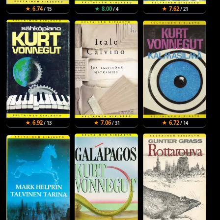
★ 6.74
★ 8.00
★ 7.62
/ 15
/ 4
/ 21
★ 6.92
★ 7.06
★ 6.72
/ 13
/ 31
/ 14