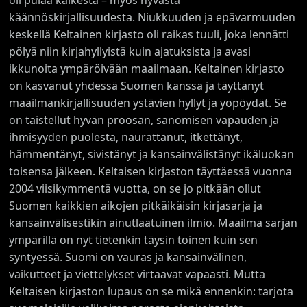
oli pulaa kaikesta – myös hyvästä
käännöskirjallisuudesta. Niukkuuden ja epävarmuuden
keskellä Keltainen kirjasto oli raikas tuuli, joka lennätti
pölyä niin kirjahyllyistä kuin ajatuksista ja avasi
ikkunoita ympäröivään maailmaan. Keltainen kirjasto
on kasvanut yhdessä Suomen kanssa ja täyttänyt
maailmankirjallisuuden ystävien hyllyt ja yöpöydät. Se
on taistellut hyvän proosan, sanomisen vapauden ja
ihmisyyden puolesta, naurattanut, itkettänyt,
hämmentänyt, sivistänyt ja kansainvälistänyt ikäluokan
toisensa jälkeen. Keltaisen kirjaston täyttäessä vuonna
2004 viisikymmentä vuotta, on se jo pitkään ollut
Suomen kaikkien aikojen pitkäikäisin kirjasarja ja
kansainvälisestikin ainutlaatuinen ilmiö. Maailma sarjan
ympärillä on nyt tietenkin täysin toinen kuin sen
syntyessä. Suomi on vauras ja kansainvälinen,
vaikutteet ja viettelykset virtaavat vapaasti. Mutta
Keltaisen kirjaston lupaus on se mikä ennenkin: tarjota