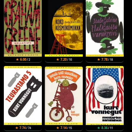
★ 6.00
★ 7.20
★ 7.78
/ 2
/ 10
/ 18
★ 7.74
★ 7.14
★ 8.36
/ 74
/ 15
/ 11