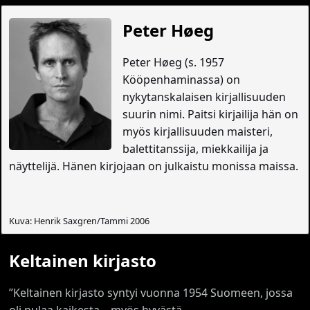
Peter Høeg
Peter Høeg (s. 1957
Kööpenhaminassa) on
nykytanskalaisen kirjallisuuden
suurin nimi. Paitsi kirjailija hän on
myös kirjallisuuden maisteri,
balettitanssija, miekkailija ja
näyttelijä. Hänen kirjojaan on julkaistu monissa maissa.
Kuva: Henrik Saxgren/Tammi 2006
Keltainen kirjasto
”Keltainen kirjasto syntyi vuonna 1954 Suomeen, jossa