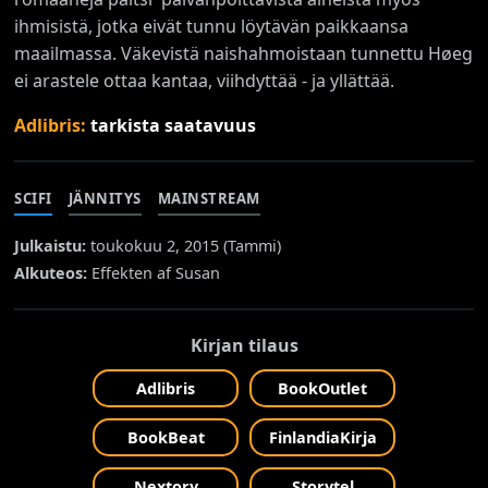
ihmisistä, jotka eivät tunnu löytävän paikkaansa
maailmassa. Väkevistä naishahmoistaan tunnettu Høeg
ei arastele ottaa kantaa, viihdyttää - ja yllättää.
Adlibris:
tarkista saatavuus
SCIFI
JÄNNITYS
MAINSTREAM
Julkaistu:
toukokuu 2, 2015 (
Tammi
)
Alkuteos:
Effekten af Susan
Kirjan tilaus
Adlibris
BookOutlet
BookBeat
FinlandiaKirja
Nextory
Storytel