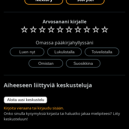
Arvosanani kirjalle
☆
☆
☆
☆
☆
☆
☆
☆
☆
☆
Omassa pääkirjahyllyssäni
Aiheeseen liittyviä keskusteluja
Aloita uusi keskustelu
Kirjoita vieraana tai kirjaudu sisään.
Onko sinulla kysymyksiä kirjasta tai haluatko jakaa mielipiteesi? Liity
keskusteluun!