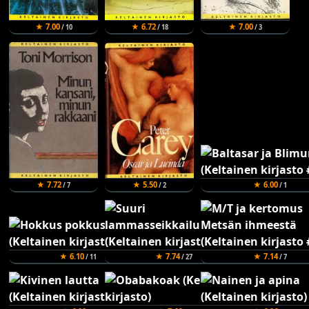
★ 7.00
★ 6.72
★ 7.00
/ 10
/ 18
/ 3
★ 7.72
★ 5.50
★ 6.00
/ 7
/ 2
/ 1
★ 6.10
★ 7.74
★ 7.14
/ 11
/ 27
/ 7