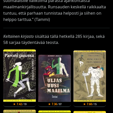
suomalaisille valikoima parasta ajankohtaista
maailmankirjallisuutta. Runsauden keskellä raikkaalta
tuntuu, että parhaan tunnistaa helposti ja siihen on
helppo tarttua.” (Tammi)
Keltainen kirjasto
sisältää tällä hetkellä 285 kirjaa, sekä
58 sarjaa täydentävää teosta.
★ 7.42
★ 7.36
★ 7.60
/ 19
/ 97
/ 15