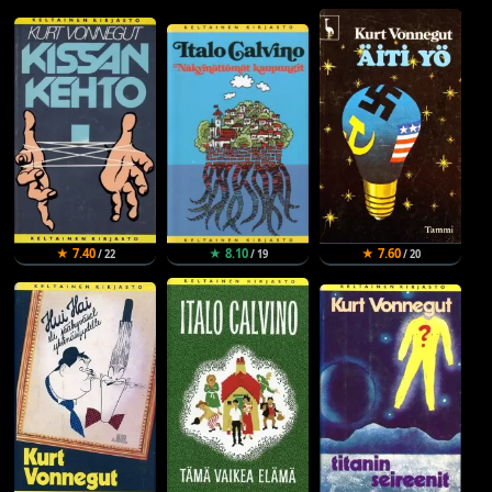
★ 7.40
★ 8.10
★ 7.60
/ 22
/ 19
/ 20