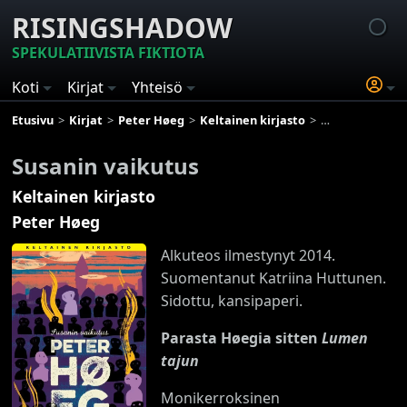
RISINGSHADOW
SPEKULATIIVISTA FIKTIOTA
Koti
Kirjat
Yhteisö
Etusivu
Kirjat
Peter Høeg
Keltainen kirjasto
Susanin vaikut
Susanin vaikutus
Keltainen kirjasto
Peter Høeg
Alkuteos ilmestynyt 2014.
Suomentanut Katriina Huttunen.
Sidottu, kansipaperi.
Parasta Høegia sitten
Lumen
tajun
Monikerroksinen