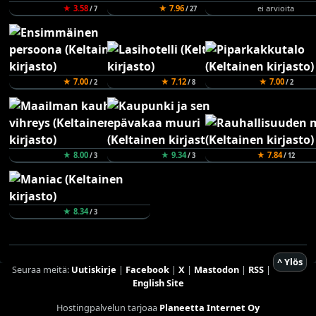
★ 3.58
★ 7.96
ei arvioita
/ 7
/ 27
★ 7.00
★ 7.12
★ 7.00
/ 2
/ 8
/ 2
★ 8.00
★ 9.34
★ 7.84
/ 3
/ 3
/ 12
★ 8.34
/ 3
^ Ylös
Seuraa meitä:
Uutiskirje
|
Facebook
|
X
|
Mastodon
|
RSS
|
English Site
Hostingpalvelun tarjoaa
Planeetta Internet Oy