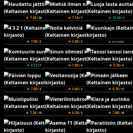
★ 7.30
★ 7.14
★ 10.00
/ 30
/ 7
/ 1
★ 7.00
★ 5.00
ei arvioita
/ 2
/ 3
★ 8.72
★ 7.00
★ 5.76
/ 7
/ 4
/ 4
★ 7.00
★ 5.00
★ 6.70
/ 4
/ 3
/ 17
★ 7.36
★ 6.34
★ 7.88
/ 19
/ 3
/ 18