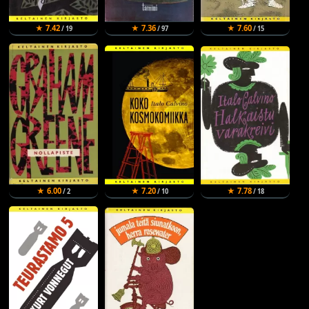
★ 7.42
★ 7.36
★ 7.60
/ 19
/ 97
/ 15
★ 6.00
★ 7.20
★ 7.78
/ 2
/ 10
/ 18