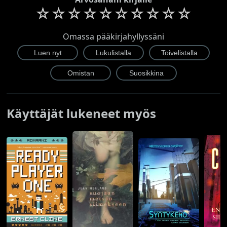
☆
☆
☆
☆
☆
☆
☆
☆
☆
☆
Omassa pääkirjahyllyssäni
Käyttäjät lukeneet myös