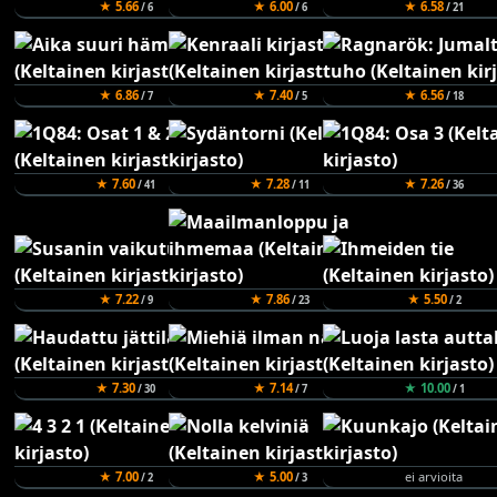
★ 5.66
★ 6.00
★ 6.58
/ 6
/ 6
/ 21
★ 6.86
★ 7.40
★ 6.56
/ 7
/ 5
/ 18
★ 7.60
★ 7.28
★ 7.26
/ 41
/ 11
/ 36
★ 7.22
★ 7.86
★ 5.50
/ 9
/ 23
/ 2
★ 7.30
★ 7.14
★ 10.00
/ 30
/ 7
/ 1
★ 7.00
★ 5.00
ei arvioita
/ 2
/ 3