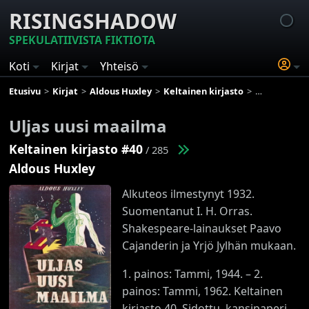
RISINGSHADOW
SPEKULATIIVISTA FIKTIOTA
Koti
Kirjat
Yhteisö
Etusivu
Kirjat
Aldous Huxley
Keltainen kirjasto
Uljas uusi m
Uljas uusi maailma
Keltainen kirjasto #40
/ 285
Aldous Huxley
Alkuteos ilmestynyt 1932.
Suomentanut I. H. Orras.
Shakespeare-lainaukset Paavo
Cajanderin ja Yrjö Jylhän mukaan.
1. painos: Tammi, 1944. – 2.
painos: Tammi, 1962. Keltainen
kirjasto 40. Sidottu, kansipaperi. –