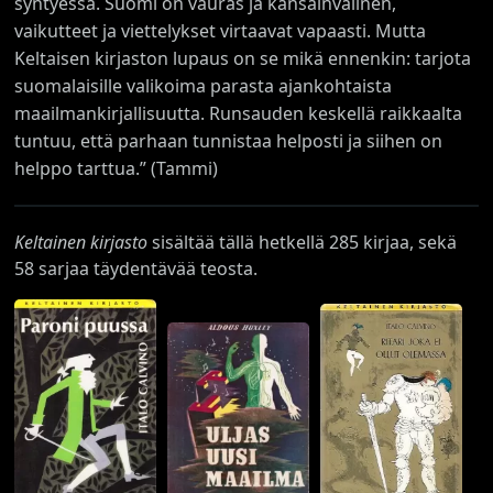
syntyessä. Suomi on vauras ja kansainvälinen,
vaikutteet ja viettelykset virtaavat vapaasti. Mutta
Keltaisen kirjaston lupaus on se mikä ennenkin: tarjota
suomalaisille valikoima parasta ajankohtaista
maailmankirjallisuutta. Runsauden keskellä raikkaalta
tuntuu, että parhaan tunnistaa helposti ja siihen on
helppo tarttua.” (Tammi)
Keltainen kirjasto
sisältää tällä hetkellä 285 kirjaa, sekä
58 sarjaa täydentävää teosta.