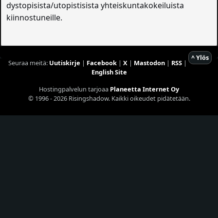
dystopisista/utopistisista yhteiskuntakokeiluista
kiinnostuneille.
^ Ylös
Seuraa meitä:
Uutiskirje
|
Facebook
|
X
|
Mastodon
|
RSS
|
English Site
Hostingpalvelun tarjoaa
Planeetta Internet Oy
© 1996 - 2026 Risingshadow. Kaikki oikeudet pidätetään.