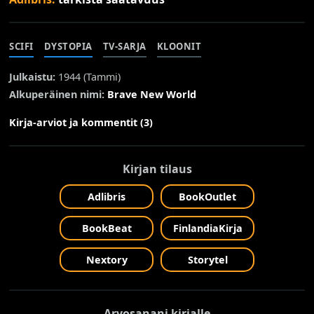
SCIFI
DYSTOPIA
TV-SARJA
KLOONIT
Julkaistu:
1944 (
Tammi
)
Alkuperäinen nimi:
Brave New World
Kirja-arviot ja kommentit (3)
Kirjan tilaus
Adlibris
BookOutlet
BookBeat
FinlandiaKirja
Nextory
Storytel
Arvosanani kirjalle