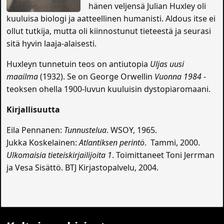
hänen veljensä Julian Huxley oli
kuuluisa biologi ja aatteellinen humanisti. Aldous itse ei
ollut tutkija, mutta oli kiinnostunut tieteestä ja seurasi
sitä hyvin laaja-alaisesti.
Huxleyn tunnetuin teos on antiutopia
Uljas uusi
maailma
(1932). Se on George Orwellin
Vuonna 1984
-
teoksen ohella 1900-luvun kuuluisin dystopiaromaani.
Kirjallisuutta
Eila Pennanen:
Tunnustelua
. WSOY, 1965.
Jukka Koskelainen:
Atlantiksen perintö
. Tammi, 2000.
Ulkomaisia tieteiskirjailijoita 1
. Toimittaneet Toni Jerrman
ja Vesa Sisättö. BTJ Kirjastopalvelu, 2004.