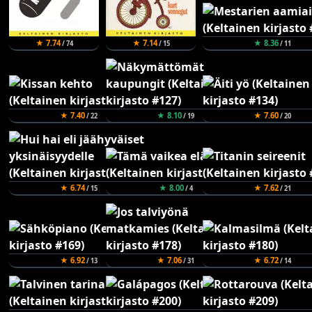
★ 7.74
★ 7.14
★ 8.36
/ 74
/ 15
/ 11
★ 7.40
★ 8.10
★ 7.60
/ 22
/ 19
/ 20
★ 6.74
★ 8.00
★ 7.62
/ 15
/ 4
/ 21
★ 6.92
★ 7.06
★ 6.72
/ 13
/ 31
/ 14