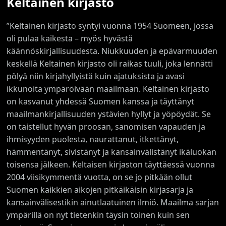
Keltainen kirjasto
”Keltainen kirjasto syntyi vuonna 1954 Suomeen, jossa
oli pulaa kaikesta – myös hyvästä
käännöskirjallisuudesta. Niukkuuden ja epävarmuuden
keskellä Keltainen kirjasto oli raikas tuuli, joka lennätti
pölyä niin kirjahyllyistä kuin ajatuksista ja avasi
ikkunoita ympäröivään maailmaan. Keltainen kirjasto
on kasvanut yhdessä Suomen kanssa ja täyttänyt
maailmankirjallisuuden ystävien hyllyt ja yöpöydät. Se
on taistellut hyvän proosan, sanomisen vapauden ja
ihmisyyden puolesta, naurattanut, itkettänyt,
hämmentänyt, sivistänyt ja kansainvälistänyt ikäluokan
toisensa jälkeen. Keltaisen kirjaston täyttäessä vuonna
2004 viisikymmentä vuotta, on se jo pitkään ollut
Suomen kaikkien aikojen pitkäikäisin kirjasarja ja
kansainvälisestikin ainutlaatuinen ilmiö. Maailma sarjan
ympärillä on nyt tietenkin täysin toinen kuin sen