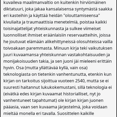
kuvaileva maailmanvaltio on kuitenkin hirviömäinen
diktatuuri, joka jakaa kansalaisensa syntymästä saakka
eri kasteihin ja käyttää heidän "olouttamiseensa"
kivuliaita ja traumaattisia menetelmiä, poistaa kaikki
toisinajattelijat yhteiskunnasta ja sulkee viimeiset
luonnolliset ihmiset eräänlaisiin reservaatteihin, joissa
he joutuvat elämään alikehittyneissä olosuhteissa vailla
toivoakaan paremmasta. Minuun kirja teki vaikutuksen
juuri kuvaamansa yhteiskunnan vastakohtaisuuden ja
monijakoisuuden takia, ja sen juoni jäi mieleeni erittäin
hyvin. Osa (mutta yllättävää kyllä, vain osa)
teknologiasta on tietenkin vanhentunutta, etenkin kun
kirjan on tarkoitus sijoittua vuoteen 2540, mutta se ei
suuresti haitannut lukukokemustani, sillä teknologia ei
(eivätkä edes kirjan kuvaamat historialliset, nyt jo
vanhentuneet tapahtumat) ole kirjan kirjan juonen
pääasia, vaan sen kuvaama järjestelmä, joka voidaan
mieltää monella eri tavalla. Suosittelen kaikille