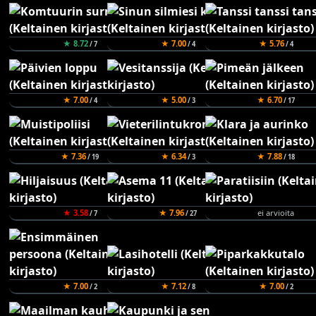
★ 8.72
★ 7.00
★ 5.76
/ 7
/ 4
/ 4
★ 7.00
★ 5.00
★ 6.70
/ 4
/ 3
/ 17
★ 7.36
★ 6.34
★ 7.88
/ 19
/ 3
/ 18
★ 3.58
★ 7.96
ei arvioita
/ 7
/ 27
★ 7.00
★ 7.12
★ 7.00
/ 2
/ 8
/ 2