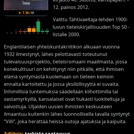
12. painos 2012.
★
7.36
/
97
Valittu Tähtivaeltaja-lehden 1900-
45
luvun tieteiskirjallisuuden Top 50 -
17
16
6
5
4
3
1
listalle 2000.
1
2
3
4
5
6
7
8
9
10
Englantilaisen yhteiskuntakriitikon alkuaan vuonna
1932 ilmestynyt, lähes pelottavasti toteutunut
tulevaisuusprojektio, tieteisromaani maailmasta, jossa
konekulttuuri on kehittynyt niin pitkälle, että ihmisen
elämä syntymästä kuolemaan on tieteen keinoin
ennalta kartoitettu ja jossa yksilöllisyyttä ei suvaita.
Inhimillisiä tuntemuksia säädellään kiihottimilla tai
vastamyrkyillä, kansalaiset ovat tiukasti luokiteltuja ja
valvottuja. Uljaiden uusien ihmisten keskuuteen
ilmaantuu kuitenkin lähes luonnollisella tavalla syntynyt
”Villi”, joka herättää heissä outoja ajatuksia ja kaipuita.
Adlibris:
tarkista saatavuus