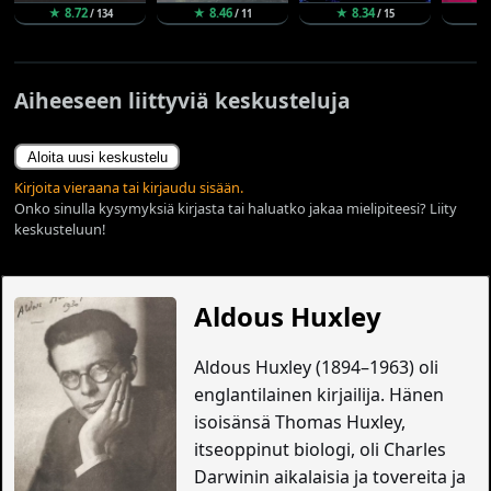
★ 8.72
★ 8.46
★ 8.34
★ 
/ 134
/ 11
/ 15
Aiheeseen liittyviä keskusteluja
Aloita uusi keskustelu
Kirjoita vieraana tai kirjaudu sisään.
Onko sinulla kysymyksiä kirjasta tai haluatko jakaa mielipiteesi? Liity
keskusteluun!
Aldous Huxley
Aldous Huxley (1894–1963) oli
englantilainen kirjailija. Hänen
isoisänsä Thomas Huxley,
itseoppinut biologi, oli Charles
Darwinin aikalaisia ja tovereita ja