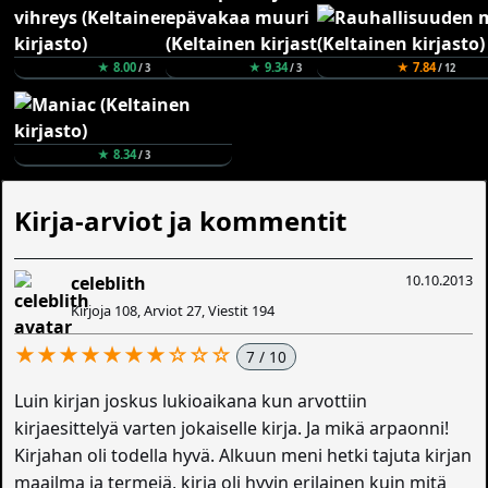
★ 8.00
★ 9.34
★ 7.84
/ 3
/ 3
/ 12
★ 8.34
/ 3
Kirja-arviot ja kommentit
10.10.2013
celeblith
Kirjoja 108, Arviot 27, Viestit 194
★★★★★★★☆☆☆
7 / 10
Luin kirjan joskus lukioaikana kun arvottiin
kirjaesittelyä varten jokaiselle kirja. Ja mikä arpaonni!
Kirjahan oli todella hyvä. Alkuun meni hetki tajuta kirjan
maailma ja termejä, kirja oli hyvin erilainen kuin mitä