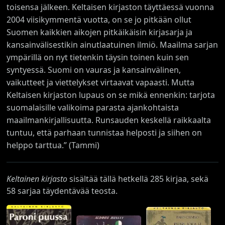
toisensa jälkeen. Keltaisen kirjaston täyttäessä vuonna
2004 viisikymmentä vuotta, on se jo pitkään ollut
Suomen kaikkien aikojen pitkäikäisin kirjasarja ja
kansainvälisestikin ainutlaatuinen ilmiö. Maailma sarjan
ympärillä on nyt tietenkin täysin toinen kuin sen
syntyessä. Suomi on vauras ja kansainvälinen,
vaikutteet ja viettelykset virtaavat vapaasti. Mutta
Keltaisen kirjaston lupaus on se mikä ennenkin: tarjota
suomalaisille valikoima parasta ajankohtaista
maailmankirjallisuutta. Runsauden keskellä raikkaalta
tuntuu, että parhaan tunnistaa helposti ja siihen on
helppo tarttua.” (Tammi)
Keltainen kirjasto
sisältää tällä hetkellä 285 kirjaa, sekä
58 sarjaa täydentävää teosta.