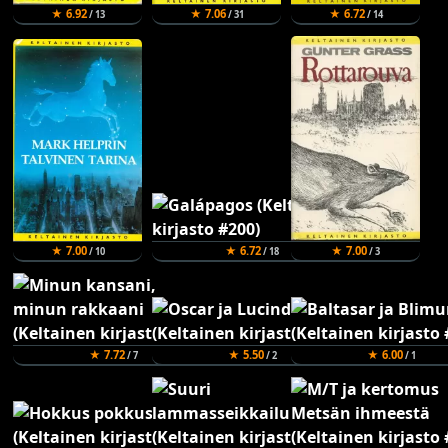
★ 6.92
★ 7.06
★ 6.72
/ 13
/ 31
/ 14
★ 7.00
★ 6.72
★ 7.00
/ 10
/ 18
/ 3
★ 7.72
★ 5.50
★ 6.00
/ 7
/ 2
/ 1