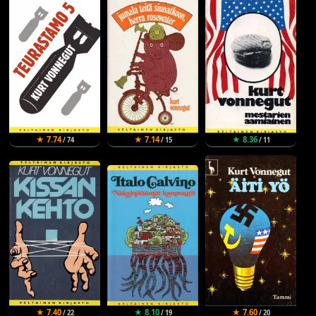
★ 7.74
★ 7.14
★ 8.36
/ 74
/ 15
/ 11
★ 7.40
★ 8.10
★ 7.60
/ 22
/ 19
/ 20