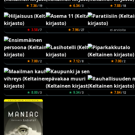
★ 7.36
★ 6.34
★ 7.88
/ 19
/ 3
/ 18
★ 3.58
★ 7.96
ei arvioita
/ 7
/ 27
★ 7.00
★ 7.12
★ 7.00
/ 2
/ 8
/ 2
★ 8.00
★ 9.34
★ 7.84
/ 3
/ 3
/ 12