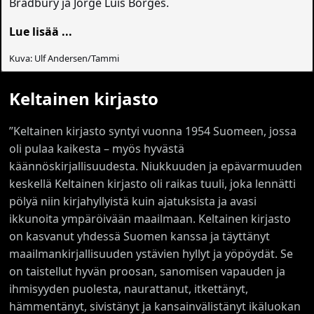
Bradbury ja Jorge Luis Borges.
Lue lisää ...
Kuva: Ulf Andersen/Tammi
Keltainen kirjasto
”Keltainen kirjasto syntyi vuonna 1954 Suomeen, jossa
oli pulaa kaikesta – myös hyvästä
käännöskirjallisuudesta. Niukkuuden ja epävarmuuden
keskellä Keltainen kirjasto oli raikas tuuli, joka lennätti
pölyä niin kirjahyllyistä kuin ajatuksista ja avasi
ikkunoita ympäröivään maailmaan. Keltainen kirjasto
on kasvanut yhdessä Suomen kanssa ja täyttänyt
maailmankirjallisuuden ystävien hyllyt ja yöpöydät. Se
on taistellut hyvän proosan, sanomisen vapauden ja
ihmisyyden puolesta, naurattanut, itkettänyt,
hämmentänyt, sivistänyt ja kansainvälistänyt ikäluokan