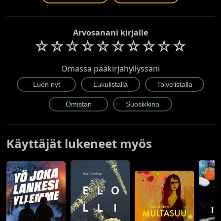
Arvosanani kirjalle
☆
☆
☆
☆
☆
☆
☆
☆
☆
☆
Omassa pääkirjahyllyssäni
Käyttäjät lukeneet myös