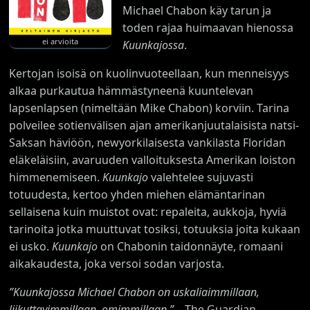
Michael Chabon käy tarun ja
toden rajaa huimaavan hienossa
ei arvioita
Kuunkajossa
.
Kertojan isoisä on kuolinvuoteellaan, kun menneisyys
alkaa purkautua hämmästyneenä kuuntelevan
lapsenlapsen (nimeltään Mike Chabon) korviin. Tarina
polveilee sotienvälisen ajan amerikanjuutalaisista natsi-
Saksan häviöön, newyorkilaisesta vankilasta Floridan
eläkeläisiin, avaruuden valloituksesta Amerikan loiston
himmenemiseen.
Kuunkajo
valehtelee sujuvasti
totuudesta, kertoo yhden miehen elämäntarinan
sellaisena kuin muistot ovat: repaleita, aukkoja, hyviä
tarinoita jotka muuttuvat tosiksi, totuuksia joita kukaan
ei usko.
Kuunkajo
on Chabonin taidonnäyte, romaani
aikakaudesta, joka versoi sodan varjosta.
”
Kuunkajossa Michael Chabon on uskaliaimmillaan,
liikuttavimmillaan, omimmillaan.
”
– The Guardian