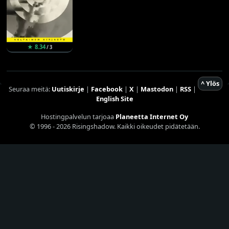
★ 8.34
/ 3
^ Ylös
Seuraa meitä:
Uutiskirje
|
Facebook
|
X
|
Mastodon
|
RSS
|
English Site
Hostingpalvelun tarjoaa
Planeetta Internet Oy
© 1996 - 2026 Risingshadow. Kaikki oikeudet pidätetään.