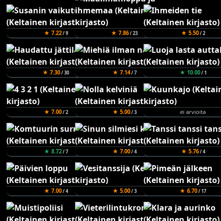
★ 7.22
★ 7.86
★ 5.50
/ 9
/ 23
/ 2
★ 7.30
★ 7.14
★ 10.00
/ 30
/ 7
/ 1
★ 7.00
★ 5.00
ei arvioita
/ 2
/ 3
★ 8.72
★ 7.00
★ 5.76
/ 7
/ 4
/ 4
★ 7.00
★ 5.00
★ 6.70
/ 4
/ 3
/ 17