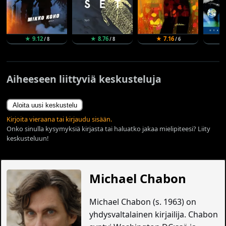
★ 9.12
★ 8.76
★ 7.16
★
/ 8
/ 8
/ 6
Aiheeseen liittyviä keskusteluja
Aloita uusi keskustelu
Kirjoita vieraana tai kirjaudu sisään.
Onko sinulla kysymyksiä kirjasta tai haluatko jakaa mielipiteesi? Liity
keskusteluun!
Michael Chabon
Michael Chabon (s. 1963) on
yhdysvaltalainen kirjailija. Chabon