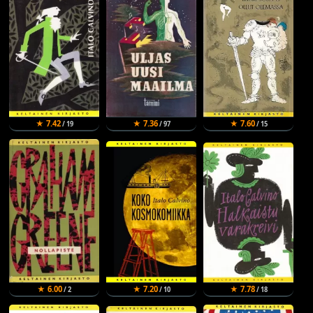
★ 7.42
★ 7.36
★ 7.60
/ 19
/ 97
/ 15
★ 6.00
★ 7.20
★ 7.78
/ 2
/ 10
/ 18