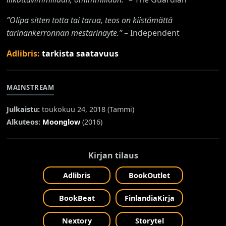
”Olipa sitten totta tai tarua, teos on kiistämättä
tarinankerronnan mestarinäyte.”
– Independent
Adlibris:
tarkista saatavuus
MAINSTREAM
Julkaistu:
toukokuu 24, 2018 (
Tammi
)
Alkuteos:
Moonglow
(2016)
Kirjan tilaus
Adlibris
BookOutlet
BookBeat
FinlandiaKirja
Nextory
Storytel