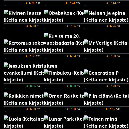
★ 6.10
★ 7.74
★ 7.14
/ 11
/ 27
/ 7
★ 6.00
★ 7.66
★ 6.26
/ 1
/ 3
/ 8
★ 7.96
★ 6.34
★ 7.50
/ 20
/ 3
/ 6
★ 8.66
★ 8.00
★ 7.20
/ 6
/ 5
/ 5
★ 6.00
★ 7.00
★ 7.52
/ 2
/ 4
/ 49