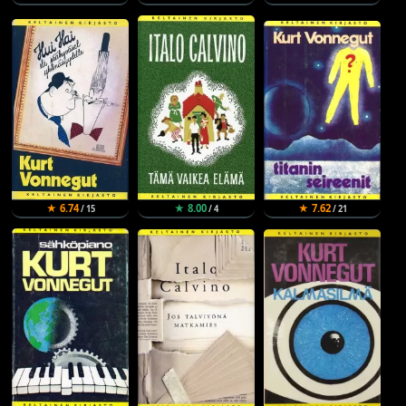
★ 6.74
★ 8.00
★ 7.62
/ 15
/ 4
/ 21