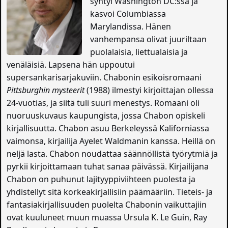
syntyi Washington DC:ssä ja
kasvoi Columbiassa
Marylandissa. Hänen
vanhempansa olivat juuriltaan
puolalaisia, liettualaisia ja
venäläisiä. Lapsena hän uppoutui
supersankarisarjakuviin. Chabonin esikoisromaani
Pittsburghin mysteerit
(1988) ilmestyi kirjoittajan ollessa
24-vuotias, ja siitä tuli suuri menestys. Romaani oli
nuoruuskuvaus kaupungista, jossa Chabon opiskeli
kirjallisuutta. Chabon asuu Berkeleyssä Kaliforniassa
vaimonsa, kirjailija Ayelet Waldmanin kanssa. Heillä on
neljä lasta. Chabon noudattaa säännöllistä työrytmiä ja
pyrkii kirjoittamaan tuhat sanaa päivässä. Kirjailijana
Chabon on puhunut lajityyppiviihteen puolesta ja
yhdistellyt sitä korkeakirjallisiin päämääriin. Tieteis- ja
fantasiakirjallisuuden puolelta Chabonin vaikuttajiin
ovat kuuluneet muun muassa Ursula K. Le Guin, Ray