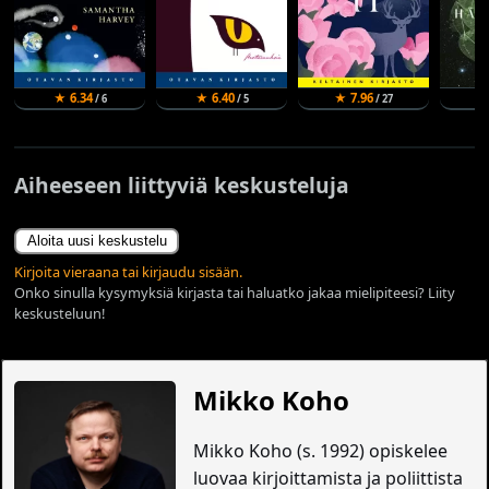
★ 6.34
★ 6.40
★ 7.96
★
/ 6
/ 5
/ 27
Aiheeseen liittyviä keskusteluja
Aloita uusi keskustelu
Kirjoita vieraana tai kirjaudu sisään.
Onko sinulla kysymyksiä kirjasta tai haluatko jakaa mielipiteesi? Liity
keskusteluun!
Mikko Koho
Mikko Koho (s. 1992) opiskelee
luovaa kirjoittamista ja poliittista