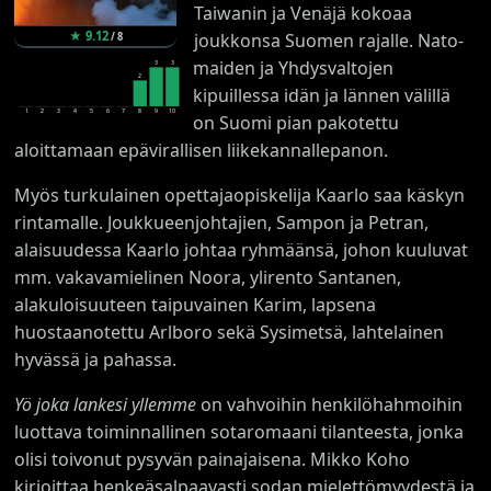
Taiwanin ja Venäjä kokoaa
★
9.12
joukkonsa Suomen rajalle. Nato-
/
8
maiden ja Yhdysvaltojen
3
3
2
kipuillessa idän ja lännen välillä
1
2
3
4
5
6
7
8
9
10
on Suomi pian pakotettu
aloittamaan epävirallisen liikekannallepanon.
Myös turkulainen opettajaopiskelija Kaarlo saa käskyn
rintamalle. Joukkueenjohtajien, Sampon ja Petran,
alaisuudessa Kaarlo johtaa ryhmäänsä, johon kuuluvat
mm. vakavamielinen Noora, ylirento Santanen,
alakuloisuuteen taipuvainen Karim, lapsena
huostaanotettu Arlboro sekä Sysimetsä, lahtelainen
hyvässä ja pahassa.
Yö joka lankesi yllemme
on vahvoihin henkilöhahmoihin
luottava toiminnallinen sotaromaani tilanteesta, jonka
olisi toivonut pysyvän painajaisena. Mikko Koho
kirjoittaa henkeäsalpaavasti sodan mielettömyydestä ja