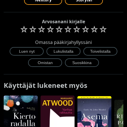
Arvosanani kirjalle
☆
☆
☆
☆
☆
☆
☆
☆
☆
☆
Omassa pääkirjahyllyssäni
Käyttäjät lukeneet myös