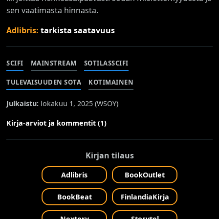
sen vaatimasta hinnasta.
Adlibris:
tarkista saatavuus
SCIFI
MAINSTREAM
SOTILASSCIFI
TULEVAISUUDEN SOTA
KOTIMAINEN
Julkaistu:
lokakuu 1, 2025 (
WSOY
)
Kirja-arviot ja kommentit (1)
Kirjan tilaus
Adlibris
BookOutlet
BookBeat
FinlandiaKirja
Nextory
Storytel