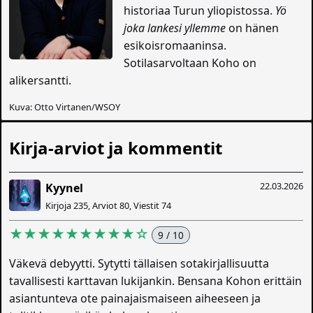
historiaa Turun yliopistossa.
Yö
joka lankesi yllemme
on hänen
esikoisromaaninsa.
Sotilasarvoltaan Koho on
alikersantti.
Kuva: Otto Virtanen/WSOY
Kirja-arviot ja kommentit
22.03.2026
Kyynel
Kirjoja 235, Arviot 80, Viestit 74
★★★★★★★★★☆
9 / 10
Väkevä debyytti. Sytytti tällaisen sotakirjallisuutta
tavallisesti karttavan lukijankin. Bensana Kohon erittäin
asiantunteva ote painajaismaiseen aiheeseen ja