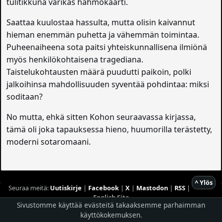
tulitikkuna värikäs hahmokaarti.
Saattaa kuulostaa hassulta, mutta olisin kaivannut
hieman enemmän puhetta ja vähemmän toimintaa.
Puheenaiheena sota paitsi yhteiskunnallisena ilmiönä
myös henkilökohtaisena tragediana.
Taistelukohtausten määrä puudutti paikoin, polki
jalkoihinsa mahdollisuuden syventää pohdintaa: miksi
soditaan?
No mutta, ehkä sitten Kohon seuraavassa kirjassa,
tämä oli joka tapauksessa hieno, huumorilla terästetty,
moderni sotaromaani.
^ Ylös
Seuraa meitä:
Uutiskirje
|
Facebook
|
X
|
Mastodon
|
RSS
|
English Site
Sivustomme käyttää evästeitä takaaksemme parhaimman
Hostingpalvelun tarjoaa
Planeetta Internet Oy
käyttökokemuksen.