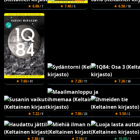
★ 6.86
★ 7.40
★ 6.56
/ 7
/ 5
/ 18
★ 7.60
★ 7.28
★ 7.26
/ 41
/ 11
/ 36
★ 7.22
★ 7.86
★ 5.50
/ 9
/ 23
/ 2
★ 7.30
★ 7.14
★ 10.00
/ 30
/ 7
/ 1