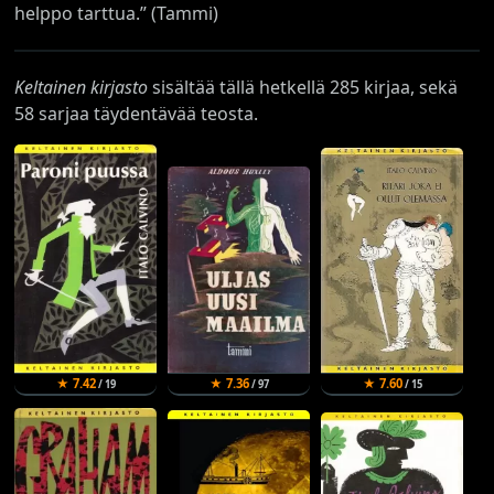
helppo tarttua.” (Tammi)
Keltainen kirjasto
sisältää tällä hetkellä 285 kirjaa, sekä
58 sarjaa täydentävää teosta.
★ 7.42
★ 7.36
★ 7.60
/ 19
/ 97
/ 15