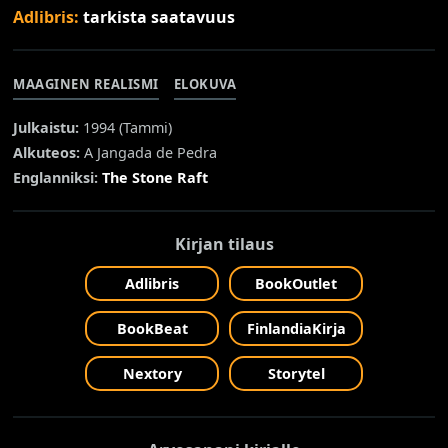
Adlibris:
tarkista saatavuus
MAAGINEN REALISMI
ELOKUVA
Julkaistu:
1994 (
Tammi
)
Alkuteos:
A Jangada de Pedra
Englanniksi:
The Stone Raft
Kirjan tilaus
Adlibris
BookOutlet
BookBeat
FinlandiaKirja
Nextory
Storytel