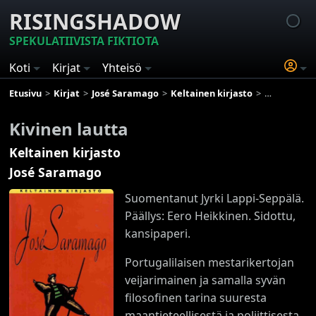
RISINGSHADOW
SPEKULATIIVISTA FIKTIOTA
Koti
Kirjat
Yhteisö
Etusivu
Kirjat
José Saramago
Keltainen kirjasto
Kivinen laut
Kivinen lautta
Keltainen kirjasto
José Saramago
Suomentanut Jyrki Lappi-Seppälä.
Päällys: Eero Heikkinen. Sidottu,
kansipaperi.
Portugalilaisen mestarikertojan
veijarimainen ja samalla syvän
filosofinen tarina suuresta
maantieteellisestä ja poliittisesta