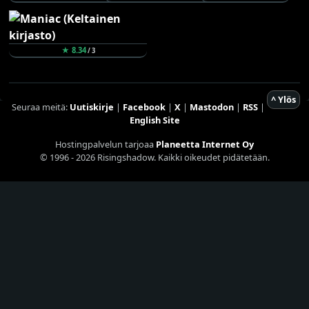
★ 8.34
/ 3
^ Ylös
Seuraa meitä:
Uutiskirje
|
Facebook
|
X
|
Mastodon
|
RSS
|
English Site
Hostingpalvelun tarjoaa
Planeetta Internet Oy
© 1996 - 2026 Risingshadow. Kaikki oikeudet pidätetään.