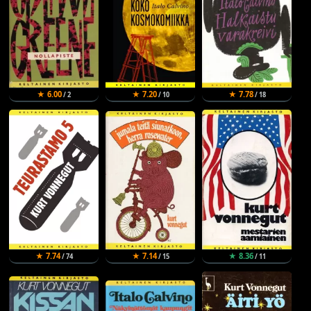
★ 6.00
★ 7.20
★ 7.78
/ 2
/ 10
/ 18
★ 7.74
★ 7.14
★ 8.36
/ 74
/ 15
/ 11