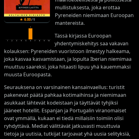
mullistuksesta, joka erottaa
Pyreneiden niemimaan Euroopan
★
6.00
/
1
mantereista.
1
Tässä kirjassa Euroopan
1
2
3
4
5
6
7
8
9
10
yhdentymiskehitys saa vakavan
kolauksen: Pyreneiden vuoristoon ilmestyy halkeama,
joka kasvaa kasvamistaan, ja lopulta Iberian niemimaa
muuttuu saareksi, joka hitaasti lipuu yhä kauemmaksi
muusta Euroopasta.
Seurauksena on varsinainen kansainvaellus: turistit
pakenevat päätä pahkaa kotimaihinsa ja niemimaan
asukkaat lähtevät kodeistaan ja täyttävät tyhjiksi
jääneet hotellit. Espanjan ja Portugalin viranomaiset
ovat ymmällä, kukaan ei tiedä millaisiin toimiin olisi
ryhdyttävä. Mediat välittävät jatkuvasti muuttuvia
tietoja ja uutisia, tutkijat tarjoavat yhä uusia selityksiä,