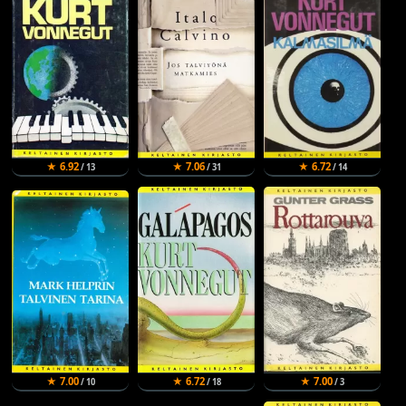
★ 6.92
★ 7.06
★ 6.72
/ 13
/ 31
/ 14
★ 7.00
★ 6.72
★ 7.00
/ 10
/ 18
/ 3