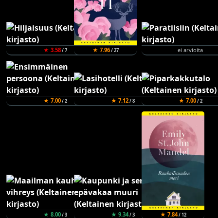
★ 3.58
★ 7.96
ei arvioita
/ 7
/ 27
★ 7.00
★ 7.12
★ 7.00
/ 2
/ 8
/ 2
★ 8.00
★ 9.34
★ 7.84
/ 3
/ 3
/ 12