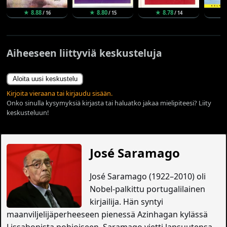
★ 8.88
★ 8.80
★ 8.78
★
/ 16
/ 15
/ 14
Aiheeseen liittyviä keskusteluja
Aloita uusi keskustelu
Kirjoita vieraana tai kirjaudu sisään.
Onko sinulla kysymyksiä kirjasta tai haluatko jakaa mielipiteesi? Liity
keskusteluun!
José Saramago
José Saramago (1922–2010) oli
Nobel-palkittu portugalilainen
kirjailija. Hän syntyi
maanviljelijäperheeseen pienessä Azinhagan kylässä
Lissabonista pohjoiseen. Saramago vietti lapsuutensa