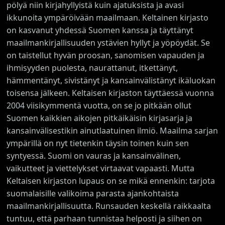
pölyä niin kirjahyllyistä kuin ajatuksista ja avasi
ikkunoita ympäröivään maailmaan. Keltainen kirjasto
on kasvanut yhdessä Suomen kanssa ja täyttänyt
maailmankirjallisuuden ystävien hyllyt ja yöpöydät. Se
on taistellut hyvän proosan, sanomisen vapauden ja
ihmisyyden puolesta, naurattanut, itkettänyt,
hämmentänyt, sivistänyt ja kansainvälistänyt ikäluokan
toisensa jälkeen. Keltaisen kirjaston täyttäessä vuonna
2004 viisikymmentä vuotta, on se jo pitkään ollut
Suomen kaikkien aikojen pitkäikäisin kirjasarja ja
kansainvälisestikin ainutlaatuinen ilmiö. Maailma sarjan
ympärillä on nyt tietenkin täysin toinen kuin sen
syntyessä. Suomi on vauras ja kansainvälinen,
vaikutteet ja viettelykset virtaavat vapaasti. Mutta
Keltaisen kirjaston lupaus on se mikä ennenkin: tarjota
suomalaisille valikoima parasta ajankohtaista
maailmankirjallisuutta. Runsauden keskellä raikkaalta
tuntuu, että parhaan tunnistaa helposti ja siihen on