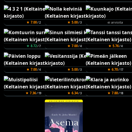
★ 7.00
★ 5.00
ei arvioita
/ 2
/ 3
★ 8.72
★ 7.00
★ 5.76
/ 7
/ 4
/ 4
★ 7.00
★ 5.00
★ 6.70
/ 4
/ 3
/ 17
★ 7.36
★ 6.34
★ 7.88
/ 19
/ 3
/ 18