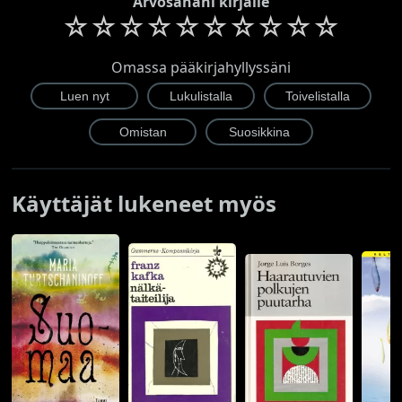
Arvosanani kirjalle
☆
☆
☆
☆
☆
☆
☆
☆
☆
☆
Omassa pääkirjahyllyssäni
Käyttäjät lukeneet myös