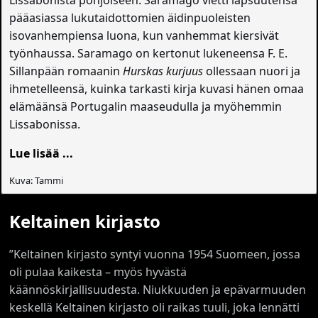
pääasiassa lukutaidottomien äidinpuoleisten
isovanhempiensa luona, kun vanhemmat kiersivät
työnhaussa. Saramago on kertonut lukeneensa F. E.
Sillanpään romaanin
Hurskas kurjuus
ollessaan nuori ja
ihmetelleensä, kuinka tarkasti kirja kuvasi hänen omaa
elämäänsä Portugalin maaseudulla ja myöhemmin
Lissabonissa.
Lue lisää ...
Kuva: Tammi
Keltainen kirjasto
”Keltainen kirjasto syntyi vuonna 1954 Suomeen, jossa
oli pulaa kaikesta – myös hyvästä
käännöskirjallisuudesta. Niukkuuden ja epävarmuuden
keskellä Keltainen kirjasto oli raikas tuuli, joka lennätti