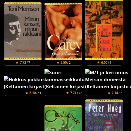
★ 7.72
★ 5.50
★ 6.00
/ 7
/ 2
/ 1
★ 6.10
★ 7.74
★ 7.14
/ 11
/ 27
/ 7