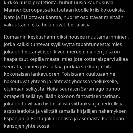
kirkko uusia profetioita, huhut uusia kauhukuvia.
Manner-Euroopassa kutsutaan koolle kriisikokouksia,
Nato ja EU ottavat kantaa, nuoret osoittavat mieltään
vakuuttaen, että hekin ovat iberialaisia.
Romaanin keskushahmoiksi nousee muutama ihminen,
jotka kaikki tuntevat syyllisyyttä tapahtuneesta: mies
joka on heittänyt ison kiven mereen, nainen joka on
kaapaissut kepillä maata, mies jota kottaraisparvi alkaa
seurata, nainen joka alkaa purkaa sukkaa ja siitä
kokonaisen lankavuoren. Toisistaan kuultuaan he
hakeutuvat yhteen ja lähtevät yhdessä vaellukselle,
etsimään selitystä. Heitä seuraten Saramago punoo
omaperäisellä tyylillään kokoon fantastisen tarinan,
joka on tulvillaan historiallisia viittauksia ja herkullisia
assosiaatioita ja välittää samalla kirjailijan näkemyksen
Espanjan ja Portugalin roolista ja asemasta Euroopan
kansojen yhteisössä.