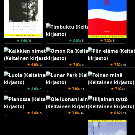
★ 8.66
★ 8.00
★ 7.20
/ 6
/ 5
/ 5
★ 6.00
★ 7.00
★ 7.52
/ 2
/ 4
/ 49
★ 8.00
★ 7.00
★ 7.00
/ 1
/ 14
/ 1
★ 5.40
★ 7.88
★ 6.82
/ 5
/ 65
/ 11