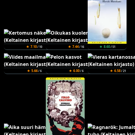
★ 7.10
★ 7.44
★ 8.60
/ 10
/ 16
/ 51
★ 5.66
★ 6.00
★ 6.58
/ 6
/ 6
/ 21