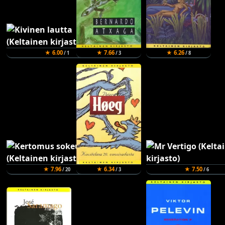
★ 6.00
★ 7.66
★ 6.26
/ 1
/ 3
/ 8
★ 7.96
★ 6.34
★ 7.50
/ 20
/ 3
/ 6