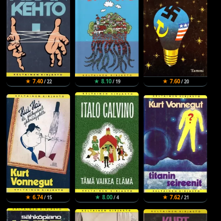
★ 7.40
★ 8.10
★ 7.60
/ 22
/ 19
/ 20
★ 6.74
★ 8.00
★ 7.62
/ 15
/ 4
/ 21