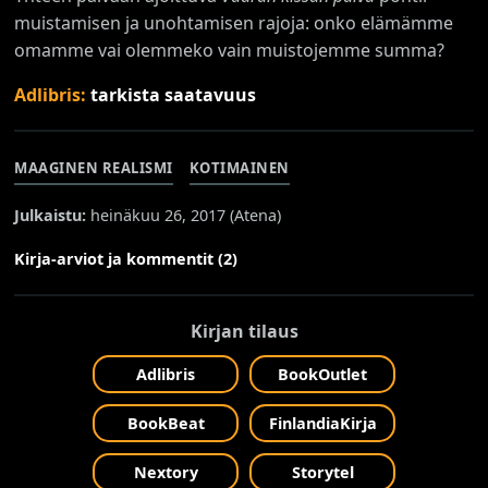
muistamisen ja unohtamisen rajoja: onko elämämme
omamme vai olemmeko vain muistojemme summa?
Adlibris:
tarkista saatavuus
MAAGINEN REALISMI
KOTIMAINEN
Julkaistu:
heinäkuu 26, 2017 (
Atena
)
Kirja-arviot ja kommentit (2)
Kirjan tilaus
Adlibris
BookOutlet
BookBeat
FinlandiaKirja
Nextory
Storytel