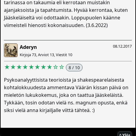
tarinassa on takaumia eli kerrotaan muistakin
ajanjaksoista ja tapahtumista. Hyvää kerrontaa, kuten
Jääskeläiseltä voi odottaakin. Loppupuolen käänne
viimeisteli hienosti kokonaisuuden. (3.6.2022)
08.12.2017
Aderyn
Kirjoja 73, Arviot 13, Viestit 10
★★★★★★★★☆☆
8 / 10
Psykoanalyyttisista teorioista ja shakespearelaisesta
kohtalokkuudesta ammentava Väärän kissan päivä on
mieletön lukukokemus, joka on taattua Jääskeläistä.
Tykkään, tosin odotan vielä ns. magnum opusta, enkä
siksi vielä anna kirjailjalle viittä tähteä. :)
^ Ylös