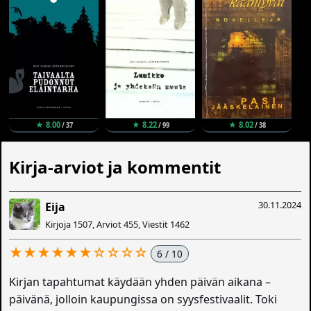
★ 8.00
★ 8.22
★ 8.02
/ 37
/ 99
/ 38
Kirja-arviot ja kommentit
30.11.2024
Eija
Kirjoja 1507, Arviot 455, Viestit 1462
★★★★★★☆☆☆☆
6 / 10
Kirjan tapahtumat käydään yhden päivän aikana –
päivänä, jolloin kaupungissa on syysfestivaalit. Toki