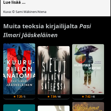
Lue lisää ...
Kuva: © Sami Mäkinen/Atena
Muita teoksia kirjailijalta
Pasi
Ilmari Jääskeläinen
★ 7.20
★ 7.84
★ 7.62
/ 5
/ 44
/ 45