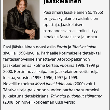
Jääskeläinen
Pasi Ilmari Jääskeläinen (s. 1966)
on jyväskyläläinen äidinkielen
opettaja. Jääskeläisen
romaaneissa realismiin liittyy
aineksia fantasiasta ja unista.
Pasi Jääskeläinen nousi esiin
Portin
ja
Tähtivaeltajan
sivuilla 1990-luvulla. Parhaalle kotimaiselle tieteis- tai
fantasianovellille annettavan Atorox-palkinnon
Jääskeläinen sai kolme kertaa, vuosina 1998, 1999 ja
2000. Portin novellikilpailun Jääskeläinen voitti neljä
kertaa, vuosina 1995, 1996, 1997 ja 1999.
Novellikokoelma
Missä junat kääntyvät
(2000) voitti
Tähtivaeltaja-palkinnon vuoden parhaana suomeksi
julkaistuna tieteiskirjana.
Taivaalta pudonnut eläintarha
(2008) on novellikokoelman uusi versio.