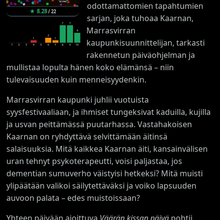
odottamattomien tapahtumien
★
8.28
/
22
sarjan, joka tuhoaa Kaarnan,
7
7
Marrasvirran
4
2
1
1
kaupunkisuunnittelijan, tarkasti
1
2
3
4
5
6
7
8
9
10
rakennetun päiväohjelman ja
mullistaa lopulta hänen koko elämänsä – niin
tulevaisuuden kuin menneisyydenkin.
Marrasvirran kaupunki juhlii vuotuista
syysfestivaaliaan, ja ihmiset tungeksivat kaduilla, kujilla
ja usvan peittämässä puutarhassa. Vastahakoisen
Kaarnan on ryhdyttävä selvittämään äitinsä
salaisuuksia. Mitä kaikkea Kaarnan äiti, kansainvälisen
uran tehnyt psykoterapeutti, voisi paljastaa, jos
dementian sumuverho väistyisi hetkeksi? Mitä muisti
ylipäätään valikoi säilytettäväksi ja voiko lapsuuden
auvoon palata – edes muistoissaan?
Yhteen päivään ajoittuva
Väärän kissan päivä
pohtii