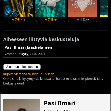
★ 7.64
★ 7.88
★ 8.12
★
/ 11
/ 9
/ 9
Aiheeseen liittyviä keskusteluja
Pasi Ilmari Jääskeläinen
Vastannut:
kyty
, 27.02.2021
Aloita uusi keskustelu
Kirjoita vieraana tai kirjaudu sisään.
Onko sinulla kysymyksiä kirjasta tai haluatko jakaa mielipiteesi? Liity
keskusteluun!
Pasi Ilmari