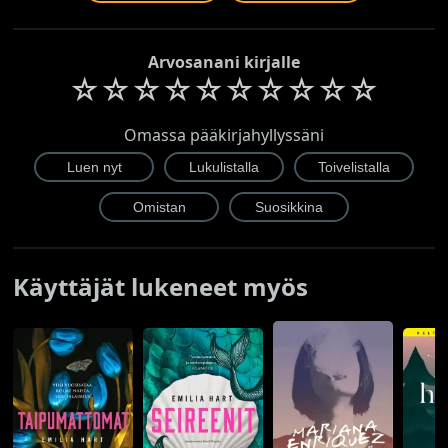
Arvosanani kirjalle
☆
☆
☆
☆
☆
☆
☆
☆
☆
☆
Omassa pääkirjahyllyssäni
Käyttäjät lukeneet myös