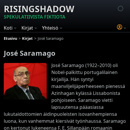
RISINGSHADOW
SPEKULATIIVISTA FIKTIOTA
Koti
Kirjat
Yhteisö
Etusivu
Kirjat
José Saramago
José Saramago
José Saramago (1922–2010) oli
Nobel-palkittu portugalilainen
kirjailija. Hän syntyi
maanviljelijäperheeseen pienessä
Azinhagan kylässä Lissabonista
pohjoiseen. Saramago vietti
lapsuutensa pääasiassa
lukutaidottomien äidinpuoleisten isovanhempiensa
luona, kun vanhemmat kiersivät työnhaussa. Saramago
on kertonut lukeneensa F. E. Sillanpään romaanin