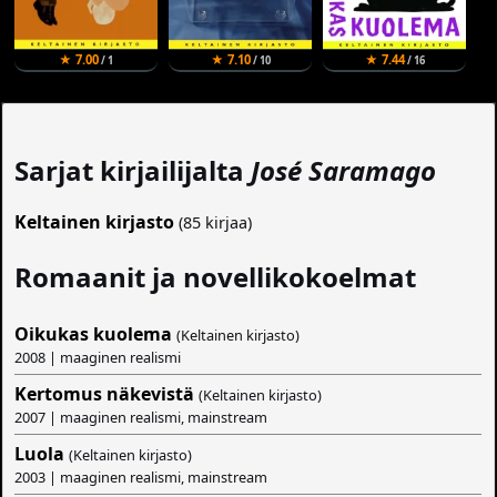
★ 7.00
★ 7.10
★ 7.44
/ 1
/ 10
/ 16
Sarjat kirjailijalta
José Saramago
Keltainen kirjasto
(85 kirjaa)
Romaanit ja novellikokoelmat
Oikukas kuolema
(Keltainen kirjasto)
2008 | maaginen realismi
Kertomus näkevistä
(Keltainen kirjasto)
2007 | maaginen realismi, mainstream
Luola
(Keltainen kirjasto)
2003 | maaginen realismi, mainstream