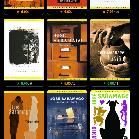
★ 6.00
★ 6.00
★ 7.96
/ 1
/ 1
/ 20
★ 8.66
★ 6.00
★ 8.00
/ 6
/ 2
/ 1