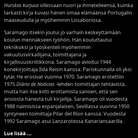
Hurskas kurjuus
ollessaan nuori ja ihmetelleensä, kuinka
tarkasti kirja kuvasi hänen omaa elämäänsä Portugalin
maaseudulla ja myöhemmin Lissabonissa.
Saramago itsekin joutui jo varhain keskeyttämään
koulun mennäkseen työhön. Hän kouluttautui
teknikoksi ja työskenteli myöhemmin
vakuutusvirkailijana, toimittajana ja
kirjallisuuskriitikkona. Saramago avioitui 1944
konekirjoittaja Ilda Reisin kanssa. Pariskunnalla oli yksi
tytär. He erosivat vuonna 1970. Saramago erotettiin
1975
Diário de Noticias
-lehden toimittajan tehtävistä,
mutta hän itse kiitti erottamista sanoen, että sen
ansiosta hänestä tuli kirjailija. Saramago oli vuodesta
1988 naimisissa espanjalaisen, Sevillassa vuonna 1950
syntyneen toimittaja Pilar del Ríon kanssa. Vuodesta
1992 Saramago asui Lanzarotessa Kanariansaarilla.
Lue lisää ...