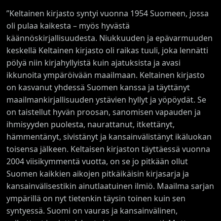
”Keltainen kirjasto syntyi vuonna 1954 Suomeen, jossa
oli pulaa kaikesta – myös hyvästä
käännöskirjallisuudesta. Niukkuuden ja epävarmuuden
keskellä Keltainen kirjasto oli raikas tuuli, joka lennätti
pölyä niin kirjahyllyistä kuin ajatuksista ja avasi
ikkunoita ympäröivään maailmaan. Keltainen kirjasto
on kasvanut yhdessä Suomen kanssa ja täyttänyt
maailmankirjallisuuden ystävien hyllyt ja yöpöydät. Se
on taistellut hyvän proosan, sanomisen vapauden ja
ihmisyyden puolesta, naurattanut, itkettänyt,
hämmentänyt, sivistänyt ja kansainvälistänyt ikäluokan
toisensa jälkeen. Keltaisen kirjaston täyttäessä vuonna
2004 viisikymmentä vuotta, on se jo pitkään ollut
Suomen kaikkien aikojen pitkäikäisin kirjasarja ja
kansainvälisestikin ainutlaatuinen ilmiö. Maailma sarjan
ympärillä on nyt tietenkin täysin toinen kuin sen
syntyessä. Suomi on vauras ja kansainvälinen,