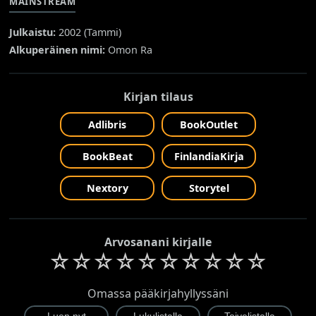
MAINSTREAM
Julkaistu:
2002 (
Tammi
)
Alkuperäinen nimi:
Omon Ra
Kirjan tilaus
Adlibris
BookOutlet
BookBeat
FinlandiaKirja
Nextory
Storytel
Arvosanani kirjalle
☆
☆
☆
☆
☆
☆
☆
☆
☆
☆
Omassa pääkirjahyllyssäni