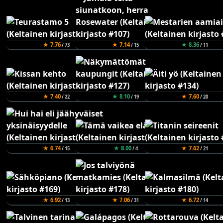
★ 7.76
★ 7.14
★ 8.36
/ 73
/ 15
/ 11
★ 7.40
★ 8.10
★ 7.60
/ 22
/ 19
/ 20
★ 6.74
★ 8.00
★ 7.62
/ 15
/ 4
/ 21
★ 6.92
★ 7.06
★ 6.72
/ 13
/ 31
/ 14