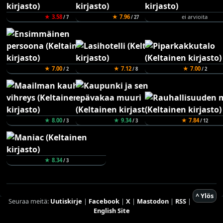
★ 3.58
★ 7.96
ei arvioita
/ 7
/ 27
★ 7.00
★ 7.12
★ 7.00
/ 2
/ 8
/ 2
★ 8.00
★ 9.34
★ 7.84
/ 3
/ 3
/ 12
★ 8.34
/ 3
^ Ylös
Seuraa meitä:
Uutiskirje
|
Facebook
|
X
|
Mastodon
|
RSS
|
English Site