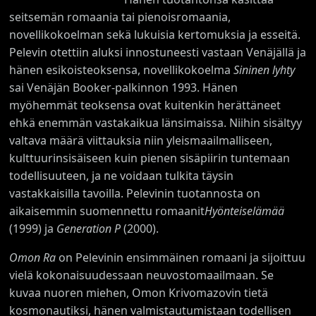
seitsemän romaania tai pienoisromaania,
novellikokoelman sekä lukuisia kertomuksia ja esseitä.
Pelevin otettiin aluksi innostuneesti vastaan Venäjällä ja
hänen esikoisteoksensa, novellikokoelma
Sininen lyhty
sai Venäjän Booker-palkinnon 1993. Hänen
myöhemmät teoksensa ovat kuitenkin herättäneet
ehkä enemmän vastakaikua länsimaissa. Niihin sisältyy
valtava määrä viittauksia niin yleismaailmalliseen,
kulttuurinsisäiseen kuin pienen sisäpiirin tuntemaan
todellisuuteen, ja ne voidaan tulkita täysin
vastakkaisilla tavoilla. Pelevinin tuotannosta on
aikaisemmin suomennettu romaanit
Hyönteiselämää
(1999) ja
Generation P
(2000).
Omon Ra
on Pelevinin ensimmäinen romaani ja sijoittuu
vielä kokonaisuudessaan neuvostomaailmaan. Se
kuvaa nuoren miehen, Omon Krivomazovin tietä
kosmonautiksi, hänen valmistautumistaan todellisen