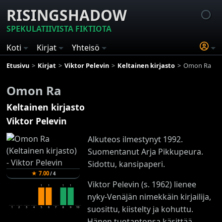
RISINGSHADOW
SPEKULATIIVISTA FIKTIOTA
Koti
Kirjat
Yhteisö
Etusivu
Kirjat
Viktor Pelevin
Keltainen kirjasto
Omon Ra
Omon Ra
Keltainen kirjasto
Viktor Pelevin
Alkuteos ilmestynyt 1992.
Suomentanut Arja Pikkupeura.
Sidottu, kansipaperi.
★
7.00
/
4
Viktor Pelevin (s. 1962) lienee
1
1
1
1
nyky-Venäjän nimekkäin kirjailija,
suosittu, kiistelty ja kohuttu.
1
2
3
4
5
6
7
8
9
10
Hänen tuotantonsa käsittää