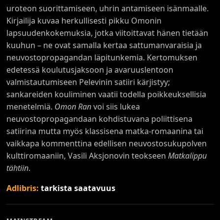
uroteon suorittamiseen, uhrin antamiseen isänmaalle.
Kirjailija kuvaa herkullisesti pikku Omonin
lapsuudenkokemuksia, jotka viitoittavat hänen tietään
kuuhun – ne ovat samalla kertaa sattumanvaraisia ja
neuvostopropagandan läpitunkemia. Kertomuksen
edetessä koulutusjaksoon ja avaruuslentoon
valmistautumiseen Pelevinin satiiri kärjistyy;
sankareiden kouliminen vaatii todella poikkeuksellisia
menetelmiä.
Omon Ran
voi siis lukea
neuvostopropagandaan kohdistuvana poliittisena
satiirina mutta myös klassisena matka-romaanina tai
vaikkapa kommenttina edellisen neuvostosukupolven
kulttiromaaniin, Vasili Aksjonovin teokseen
Matkalippu
tähtiin
.
Adlibris:
tarkista saatavuus