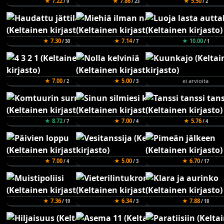
★ 7.22
★ 7.86
★ 5.50
/ 9
/ 23
/ 2
★ 7.30
★ 7.14
★ 10.00
/ 30
/ 7
/ 1
★ 7.00
★ 5.00
ei arvioita
/ 2
/ 3
★ 8.72
★ 7.00
★ 5.76
/ 7
/ 4
/ 4
★ 7.00
★ 5.00
★ 6.70
/ 4
/ 3
/ 17
★ 7.36
★ 6.34
★ 7.88
/ 19
/ 3
/ 18