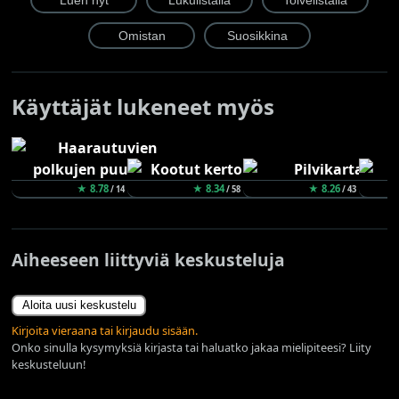
Käyttäjät lukeneet myös
★ 8.78
★ 8.34
★ 8.26
/ 14
/ 58
/ 43
Aiheeseen liittyviä keskusteluja
Aloita uusi keskustelu
Kirjoita vieraana tai kirjaudu sisään.
Onko sinulla kysymyksiä kirjasta tai haluatko jakaa mielipiteesi? Liity
keskusteluun!