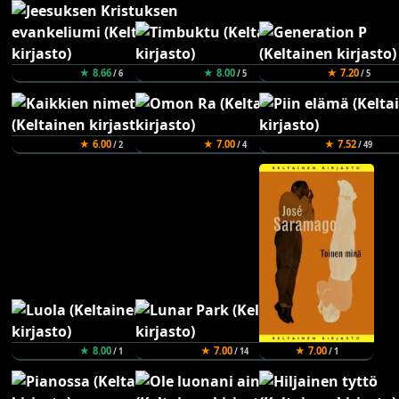
★ 8.66
★ 8.00
★ 7.20
/ 6
/ 5
/ 5
★ 6.00
★ 7.00
★ 7.52
/ 2
/ 4
/ 49
★ 8.00
★ 7.00
★ 7.00
/ 1
/ 14
/ 1