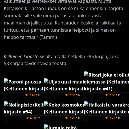
vaikutteet ja viettelykset virtaavat vapaasti. Mutta
Keltaisen kirjaston lupaus on se mikä ennenkin: tarjota
suomalaisille valikoima parasta ajankohtaista
maailmankirjallisuutta. Runsauden keskellä raikkaalta
tuntuu, että parhaan tunnistaa helposti ja siihen on
helppo tarttua.” (Tammi)
Keltainen kirjasto
sisältää tällä hetkellä 285 kirjaa, sekä
58 sarjaa täydentävää teosta.
★ 7.42
★ 7.36
★ 7.60
/ 19
/ 97
/ 15
★ 6.00
★ 7.20
★ 7.78
/ 2
/ 10
/ 18