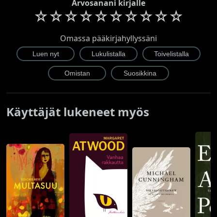
Arvosanani kirjalle
☆
☆
☆
☆
☆
☆
☆
☆
☆
☆
Omassa pääkirjahyllyssäni
Käyttäjät lukeneet myös