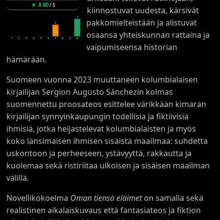
★
8.80
/
5
kiinnostuvat uudesta, kärsivät
3
pakkomielteistään ja alistuvat
2
osaansa yhteiskunnan rattaina ja
1
2
3
4
5
6
7
8
9
10
vaipumiseensa historian
hämärään.
Suomeen vuonna 2023 muuttaneen kolumbialaisen
kirjailijan Sergion Augusto Sánchezin kolmas
suomennettu proosateos esittelee värikkään kimaran
kirjailijan synnyinkaupungin todellisia ja fiktiivisiä
ihmisiä, jotka heijastelevat kolumbialaisten ja myös
koko länsimaisen ihmisen sisäistä maailmaa: suhdetta
uskontoon ja perheeseen, ystävyyttä, rakkautta ja
kuolemaa sekä ristiriitaa ulkoisen ja sisäisen maailman
välillä.
Novellikokoelma
Oman tiensä eläimet
on samalla sekä
realistinen aikalaiskuvaus että fantasiateos ja fiktion