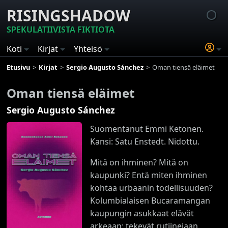
RISINGSHADOW
SPEKULATIIVISTA FIKTIOTA
Koti
Kirjat
Yhteisö
Etusivu
Kirjat
Sergio Augusto Sánchez
Oman tiensä eläimet
Oman tiensä eläimet
Sergio Augusto Sánchez
Suomentanut Emmi Ketonen.
Kansi: Satu Enstedt. Nidottu.
Mitä on ihminen? Mitä on
kaupunki? Entä miten ihminen
kohtaa urbaanin todellisuuden?
Kolumbialaisen Bucaramangan
kaupungin asukkaat elävät
arkeaan: tekevät rutiinejaan,