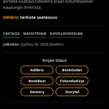
piirteitä sisältävä tutkielma erään kolumbialaisen
kaupungin ihmisistä.
Adlibris:
tarkista saatavuus
FANTASIA
MAINSTREAM
NOVELLIKOKOELMA
Julkaistu:
syyskuu 20, 2024 (
Aviador
)
Kirjan tilaus
Adlibris
BookOutlet
BookBeat
FinlandiaKirja
Nextory
Storytel