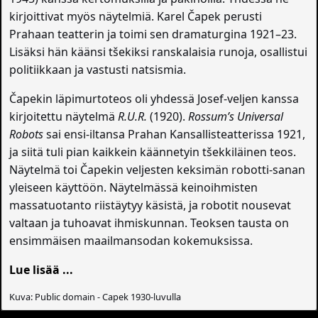
kirjoittivat myös näytelmiä. Karel Čapek perusti
Prahaan teatterin ja toimi sen dramaturgina 1921–23.
Lisäksi hän käänsi tšekiksi ranskalaisia runoja, osallistui
politiikkaan ja vastusti natsismia.
Čapekin läpimurtoteos oli yhdessä Josef-veljen kanssa
kirjoitettu näytelmä
R.U.R.
(1920).
Rossum’s Universal
Robots
sai ensi-iltan­sa Prahan Kansallisteatterissa 1921,
ja siitä tuli pian kaikkein käännetyin tšekkiläinen teos.
Näytelmä toi Čapekin veljesten keksimän robotti-sanan
yleiseen käyttöön. Näytelmässä keinoihmisten
massatuotanto riistäytyy käsistä, ja robotit nousevat
valtaan ja tuhoavat ihmiskunnan. Teoksen tausta on
ensimmäisen maailmansodan kokemuksissa.
Lue lisää ...
Kuva: Public domain - Capek 1930-luvulla