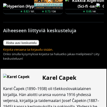
★ 8.82
★ 8.72
★ 8.68
/ 161
/ 134
/ 44
Aiheeseen liittyviä keskusteluja
Aloita uusi keskustelu
Kirjoita vieraana tai kirjaudu sisään.
Onko sinulla kysymyksiä kirjasta tai haluatko jakaa mielipiteesi? Liity
keskusteluun!
Karel Capek
Karel Čapek (1890–1938) oli tšekkoslovakialainen
kirjailija. Hän aloitti uransa vuonna 1916 yhdessä
veljensä, kirjailija ja taidemaalari Josef Čapekin (1887–
1945) kanssa kertomuksilla ja pakinoilla. Yhdessä he