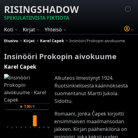
RISINGSHADOW
SPEKULATIIVISTA FIKTIOTA
Koti
Kirjat
Yhteisö
Etusivu
Kirjat
Karel Capek
Insinööri Prokopin aivokuume
Insinööri Prokopin aivokuume
Karel Capek
Alkuteos ilmestynyt 1924.
Ruotsinkielisestä käännöksestä
suomentanut Martti Jukola.
Sidottu.
★
7.00
/
1
Romaani, jonka Čapek kirjoitti
1
ensimmäisen maailmansodan
jälkeen. Kirjan päähenkilönä on
1
2
3
4
5
6
7
8
9
10
insinööri, joka keksii uuden