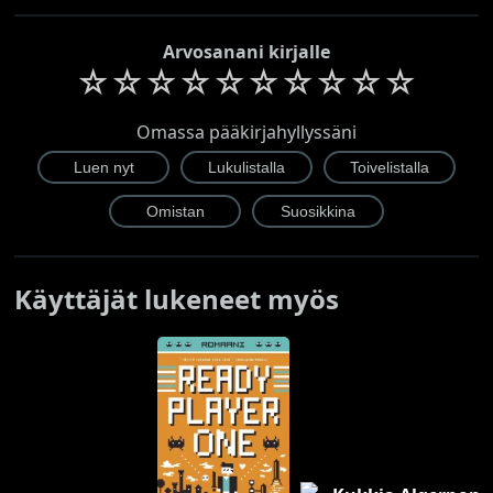
Arvosanani kirjalle
☆
☆
☆
☆
☆
☆
☆
☆
☆
☆
Omassa pääkirjahyllyssäni
Käyttäjät lukeneet myös