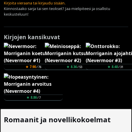
Kirjoita vieraana tai kirjaudu sisään.
Kiinnostaako sarja tai sen teokset? Jaa mielipiteesi ja osallistu
keskusteluun!
Kirjojen kansikuvat
★ 7.90
★ 8.36
★ 8.48
/ 76
/ 53
/ 31
★ 8.86
/ 7
Romaanit ja novellikokoelmat