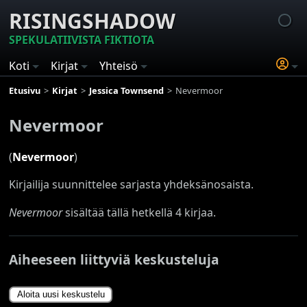
RISINGSHADOW
SPEKULATIIVISTA FIKTIOTA
Koti
Kirjat
Yhteisö
Etusivu
Kirjat
Jessica Townsend
Nevermoor
Nevermoor
(
Nevermoor
)
Kirjailija suunnittelee sarjasta yhdeksänosaista.
Nevermoor
sisältää tällä hetkellä 4 kirjaa.
Aiheeseen liittyviä keskusteluja
Aloita uusi keskustelu