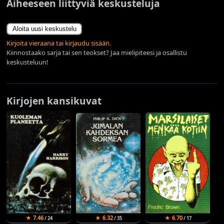
Aiheeseen liittyviä keskusteluja
Aloita uusi keskustelu
Kirjoita vieraana tai kirjaudu sisään.
Kiinnostaako sarja tai sen teokset? Jaa mielipiteesi ja osallistu
keskusteluun!
Kirjojen kansikuvat
★ 7.46
★ 6.32
★ 6.70
/ 24
/ 35
/ 17