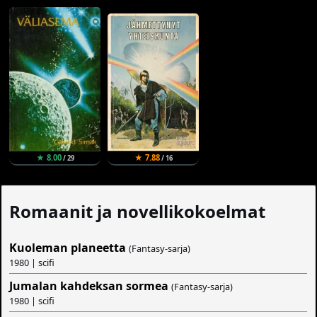
★ 8.00
★ 7.88
/ 29
/ 16
Romaanit ja novellikokoelmat
Kuoleman planeetta
(Fantasy-sarja)
1980 | scifi
Jumalan kahdeksan sormea
(Fantasy-sarja)
1980 | scifi