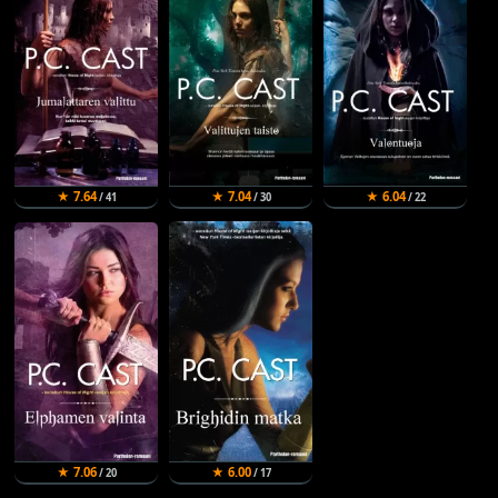
★ 7.64
★ 7.04
★ 6.04
/ 41
/ 30
/ 22
★ 7.06
★ 6.00
/ 20
/ 17