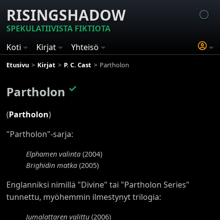
RISINGSHADOW
SPEKULATIIVISTA FIKTIOTA
Koti
Kirjat
Yhteisö
Etusivu
Kirjat
P. C. Cast
Partholon
✓
Partholon
(
Partholon
)
"Partholon"-sarja:
Elphamen valinta
(2004)
Brighidin matka
(2005)
Englanniksi nimillä "Divine" tai "Partholon Series"
tunnettu, myöhemmin ilmestynyt trilogia:
Jumalattaren valittu
(2006)