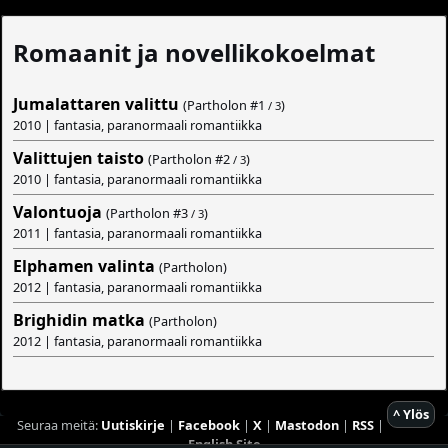
Romaanit ja novellikokoelmat
Jumalattaren valittu
(Partholon #
1
)
/ 3
2010 | fantasia, paranormaali romantiikka
Valittujen taisto
(Partholon #
2
)
/ 3
2010 | fantasia, paranormaali romantiikka
Valontuoja
(Partholon #
3
)
/ 3
2011 | fantasia, paranormaali romantiikka
Elphamen valinta
(Partholon)
2012 | fantasia, paranormaali romantiikka
Brighidin matka
(Partholon)
2012 | fantasia, paranormaali romantiikka
^ Ylös
Seuraa meitä:
Uutiskirje
|
Facebook
|
X
|
Mastodon
|
RSS
|
English Site