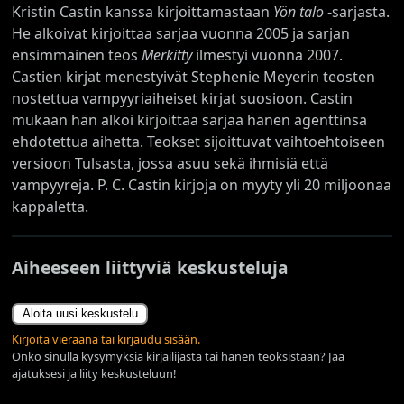
Kristin Castin kanssa kirjoittamastaan
Yön talo
-sarjasta.
He alkoivat kirjoittaa sarjaa vuonna 2005 ja sarjan
ensimmäinen teos
Merkitty
ilmestyi vuonna 2007.
Castien kirjat menestyivät Stephenie Meyerin teosten
nostettua vampyyriaiheiset kirjat suosioon. Castin
mukaan hän alkoi kirjoittaa sarjaa hänen agenttinsa
ehdotettua aihetta. Teokset sijoittuvat vaihtoehtoiseen
versioon Tulsasta, jossa asuu sekä ihmisiä että
vampyyreja. P. C. Castin kirjoja on myyty yli 20 miljoonaa
kappaletta.
Aiheeseen liittyviä keskusteluja
Aloita uusi keskustelu
Kirjoita vieraana tai kirjaudu sisään.
Onko sinulla kysymyksiä kirjailijasta tai hänen teoksistaan? Jaa
ajatuksesi ja liity keskusteluun!