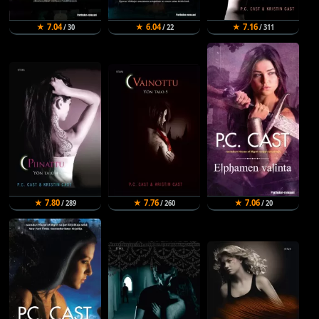
★ 7.04
★ 6.04
★ 7.16
/ 30
/ 22
/ 311
★ 7.80
★ 7.76
★ 7.06
/ 289
/ 260
/ 20