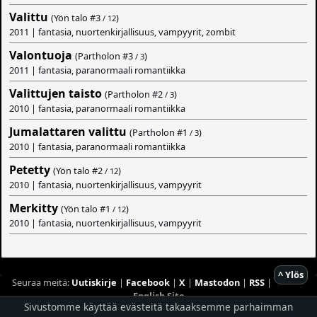
Valittu
(Yön talo #
3
)
/ 12
2011 | fantasia, nuortenkirjallisuus, vampyyrit, zombit
Valontuoja
(Partholon #
3
)
/ 3
2011 | fantasia, paranormaali romantiikka
Valittujen taisto
(Partholon #
2
)
/ 3
2010 | fantasia, paranormaali romantiikka
Jumalattaren valittu
(Partholon #
1
)
/ 3
2010 | fantasia, paranormaali romantiikka
Petetty
(Yön talo #
2
)
/ 12
2010 | fantasia, nuortenkirjallisuus, vampyyrit
Merkitty
(Yön talo #
1
)
/ 12
2010 | fantasia, nuortenkirjallisuus, vampyyrit
^ Ylös
Seuraa meitä:
Uutiskirje
|
Facebook
|
X
|
Mastodon
|
RSS
|
English Site
Sivustomme käyttää evästeitä takaaksemme parhaimman