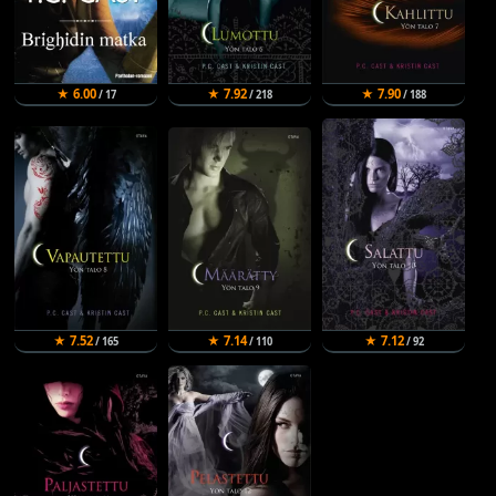
★ 6.00
★ 7.92
★ 7.90
/ 17
/ 218
/ 188
★ 7.52
★ 7.14
★ 7.12
/ 165
/ 110
/ 92