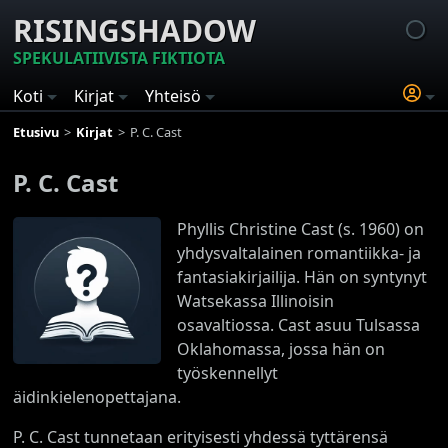
RISINGSHADOW
SPEKULATIIVISTA FIKTIOTA
Koti
Kirjat
Yhteisö
Etusivu
Kirjat
P. C. Cast
P. C. Cast
Phyllis Christine Cast (s. 1960) on
yhdysvaltalainen romantiikka- ja
fantasiakirjailija. Hän on syntynyt
Watsekassa Illinoisin
osavaltiossa. Cast asuu Tulsassa
Oklahomassa, jossa hän on
työskennellyt
äidinkielenopettajana.
P. C. Cast tunnetaan erityisesti yhdessä tyttärensä