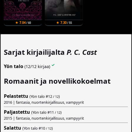
★ 7.04
★ 7.30
/ 60
/ 55
Sarjat kirjailijalta
P. C. Cast
✓
Yön talo
(12/12 kirjaa)
Romaanit ja novellikokoelmat
Pelastettu
(Yön talo #
12
)
/ 12
2016 | fantasia, nuortenkirjallisuus, vampyyrit
Paljastettu
(Yön talo #
11
)
/ 12
2015 | fantasia, nuortenkirjallisuus, vampyyrit
Salattu
(Yön talo #
10
)
/ 12