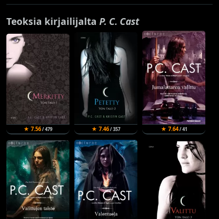
Teoksia kirjailijalta
P. C. Cast
★ 7.56
★ 7.46
★ 7.64
/ 479
/ 357
/ 41