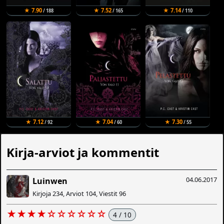
★ 7.90
★ 7.52
★ 7.14
/ 188
/ 165
/ 110
★ 7.12
★ 7.04
★ 7.30
/ 92
/ 60
/ 55
Kirja-arviot ja kommentit
04.06.2017
Luinwen
Kirjoja 234, Arviot 104, Viestit 96
★★★★☆☆☆☆☆☆
4 / 10