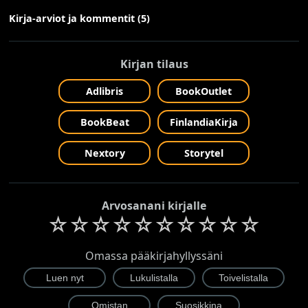
Kirja-arviot ja kommentit (5)
Kirjan tilaus
Adlibris
BookOutlet
BookBeat
FinlandiaKirja
Nextory
Storytel
Arvosanani kirjalle
☆
☆
☆
☆
☆
☆
☆
☆
☆
☆
Omassa pääkirjahyllyssäni