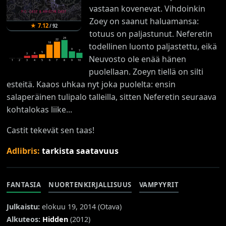
vastaan kovenevat. Vihdoinkin
Zoey on saanut haluamansa:
★
7.12
/
92
totuus on paljastunut. Neferetin
24
22
18
todellinen luonto paljastettu, eikä
9
7
5
4
3
Neuvosto ole enää hänen
1
2
3
4
5
6
7
8
9
10
puolellaan. Zoeyn tiellä on silti
esteitä. Kaaos uhkaa nyt joka puolelta: ensin
salaperäinen tulipalo talleilla, sitten Neferetin seuraava
kohtalokas liike...
Castit tekevät sen taas!
Adlibris:
tarkista saatavuus
FANTASIA
NUORTENKIRJALLISUUS
VAMPYYRIT
Julkaistu:
elokuu 19, 2014 (
Otava
)
Alkuteos:
Hidden
(2012)