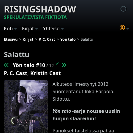
RISINGSHADOW
SPEKULATIIVISTA FIKTIOTA
Koti
Kirjat
Yhteisö
Etusivu
Kirjat
P. C. Cast
Yön talo
Salattu
Salattu
✓
Yön talo #10
/ 12
P. C. Cast
,
Kristin Cast
Alkuteos ilmestynyt 2012.
Suomentanut Inka Parpola.
Sidottu.
Yön talo
-sarja nousee uusiin
hurjiin sfääreihin!
Panokset taistelussa pahaa