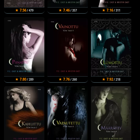
★ 7.56
★ 7.46
★ 7.16
/ 479
/ 357
/ 311
★ 7.80
★ 7.76
★ 7.92
/ 289
/ 260
/ 218