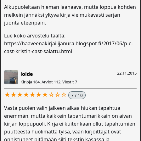
Alkupuoleltaan hieman laahaava, mutta loppua kohden
melkein jännäksi yltyvä kirja vie mukavasti sarjan
juonta eteenpäin.
Lue koko arvostelu täältä:
https://haaveenakirjailijanura.blogspot.fi/2017/06/p-c-
cast-kristin-cast-salattu.html
22.11.2015
lolde
Kirjoja 184, Arviot 112, Viestit 7
★★★★★★★☆☆☆
7 / 10
Vasta puolen välin jälkeen alkaa hiukan tapahtua
enemmän, mutta kaikkein tapahtumarikkain on aivan
kirjan loppupuoli. Kirja ei kuitenkaan ollut tapahtumien
puutteesta huolimatta tylsä, vaan kirjoittajat ovat
onnistuneet pitämään silti tekstin kasassa ja