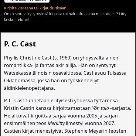
Kirjoita vieraana tai kirjaudu sisään.
Onko sinulla kysymyksiä kirjasta tai haluatko jakaa mielipiteesi? Liity
keskusteluun!
P. C. Cast
Phyllis Christine Cast (s. 1960) on yhdysvaltalainen
romantiikka- ja fantasiakirjailija. Hän on syntynyt
Watsekassa Illinoisin osavaltiossa. Cast asuu Tulsassa
Oklahomassa, jossa hän on työskennellyt
äidinkielenopettajana.
P. C. Cast tunnetaan erityisesti yhdessä tyttärensä
Kristin Castin kanssa kirjoittamastaan
Yön talo
-sarjasta.
He alkoivat kirjoittaa sarjaa vuonna 2005 ja sarjan
ensimmäinen teos
Merkitty
ilmestyi vuonna 2007.
Castien kirjat menestyivät Stephenie Meyerin teosten