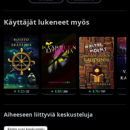
Käyttäjät lukeneet myös
★ 9.22
★ 8.80
★ 8.76
★
/ 23
/ 266
/ 101
Aiheeseen liittyviä keskusteluja
Aloita uusi keskustelu