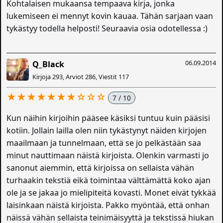
Kohtalaisen mukaansa tempaava kirja, jonka
lukemiseen ei mennyt kovin kauaa. Tähän sarjaan vaan
tykästyy todella helposti! Seuraavia osia odotellessa :)
06.09.2014
Q_Black
Kirjoja 293, Arviot 286, Viestit 117
★★★★★★★☆☆☆
7 / 10
Kun näihin kirjoihin pääsee käsiksi tuntuu kuin pääsisi
kotiin. Jollain lailla olen niin tykästynyt näiden kirjojen
maailmaan ja tunnelmaan, että se jo pelkästään saa
minut nauttimaan näistä kirjoista. Olenkin varmasti jo
sanonut aiemmin, että kirjoissa on sellaista vähän
turhaakin tekstiä eikä toimintaa välttämättä koko ajan
ole ja se jakaa jo mielipiteitä kovasti. Monet eivät tykkää
laisinkaan näistä kirjoista. Pakko myöntää, että onhan
näissä vähän sellaista teinimäisyyttä ja tekstissä hiukan