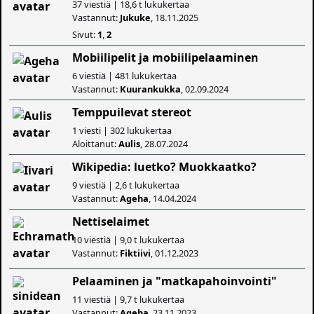
37 viestiä | 18,6 t lukukertaa
Vastannut:
Jukuke
, 18.11.2025
Sivut:
1
,
2
Mobiilipelit ja mobiilipelaaminen
6 viestiä | 481 lukukertaa
Vastannut:
Kuurankukka
, 02.09.2024
Temppuilevat stereot
1 viesti | 302 lukukertaa
Aloittanut:
Aulis
, 28.07.2024
Wikipedia: luetko? Muokkaatko?
9 viestiä | 2,6 t lukukertaa
Vastannut:
Ageha
, 14.04.2024
Nettiselaimet
10 viestiä | 9,0 t lukukertaa
Vastannut:
Fiktiivi
, 01.12.2023
Pelaaminen ja "matkapahoinvointi"
11 viestiä | 9,7 t lukukertaa
Vastannut:
Ageha
, 23.11.2023