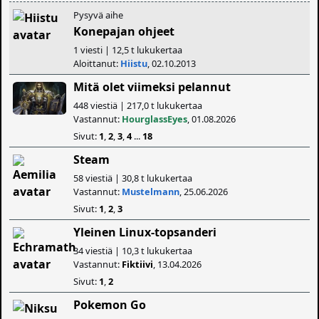
Pysyvä aihe
Konepajan ohjeet
1 viesti | 12,5 t lukukertaa
Aloittanut:
Hiistu
, 02.10.2013
Mitä olet viimeksi pelannut
448 viestiä | 217,0 t lukukertaa
Vastannut:
HourglassEyes
, 01.08.2026
Sivut:
1
,
2
,
3
,
4
...
18
Steam
58 viestiä | 30,8 t lukukertaa
Vastannut:
Mustelmann
, 25.06.2026
Sivut:
1
,
2
,
3
Yleinen Linux-topsanderi
34 viestiä | 10,3 t lukukertaa
Vastannut:
Fiktiivi
, 13.04.2026
Sivut:
1
,
2
Pokemon Go