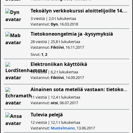
Tekoälyn verkkokurssi aloittelijoille 14.5.2018
3 viestiä | 2,0 t lukukertaa
Vastannut:
Dyn
, 16.03.2018
Tietokoneongelmia ja -kysymyksiä
28 viestiä | 25,8 t lukukertaa
Vastannut:
Fiktiivi
, 16.11.2017
Sivut:
1
,
2
Elektroniikan käyttöikä
18 viestiä | 6,2 t lukukertaa
Vastannut:
Fiktiivi
, 14.09.2017
Ainainen sota meteliä vastaan: tietokoneen hiljentäminen
11 viestiä | 12,4 t lukukertaa
Vastannut:
otsi
, 06.07.2017
Tulevia pelejä
12 viestiä | 12,1 t lukukertaa
Vastannut:
Mustelmann
, 13.06.2017