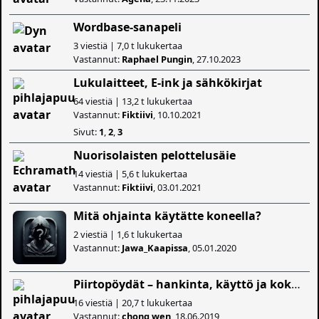
Wordbase-sanapeli
3 viestiä | 7,0 t lukukertaa
Vastannut:
Raphael Pungin
, 27.10.2023
Lukulaitteet, E-ink ja sähkökirjat
64 viestiä | 13,2 t lukukertaa
Vastannut:
Fiktiivi
, 10.10.2021
Sivut:
1
,
2
,
3
Nuorisolaisten pelottelusäie
14 viestiä | 5,6 t lukukertaa
Vastannut:
Fiktiivi
, 03.01.2021
Mitä ohjainta käytätte koneella?
2 viestiä | 1,6 t lukukertaa
Vastannut:
Jawa_Kaapissa
, 05.01.2020
Piirtopöydät – hankinta, käyttö ja kokemuksia?
16 viestiä | 20,7 t lukukertaa
Vastannut:
chong wen
, 18.06.2019