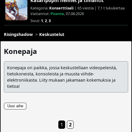
Kasaripopin helmet ja timantit
Kategoria:
Konserttisali
| 65 viestiä | 7,1 t lukukertaa
Vastannut:
Pisania
, 07.08.2026
Sivut:
1
,
2
,
3
Risingshadow
Keskustelut
Konepaja
Konepaja on paikka, jossa keskustellaan videopeleistä,
tietokoneista, konsoleista ja muusta viihde-
elektroniikasta. Liity mukaan jakamaan kokemuksia ja
tietoa!
Uusi aihe
1
2