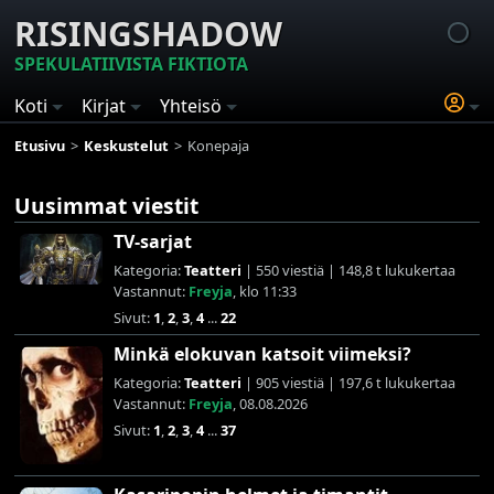
RISINGSHADOW
SPEKULATIIVISTA FIKTIOTA
Koti
Kirjat
Yhteisö
Etusivu
Keskustelut
Konepaja
Uusimmat viestit
TV-sarjat
Kategoria:
Teatteri
| 550 viestiä | 148,8 t lukukertaa
Vastannut:
Freyja
, klo 11:33
Sivut:
1
,
2
,
3
,
4
...
22
Minkä elokuvan katsoit viimeksi?
Kategoria:
Teatteri
| 905 viestiä | 197,6 t lukukertaa
Vastannut:
Freyja
, 08.08.2026
Sivut:
1
,
2
,
3
,
4
...
37