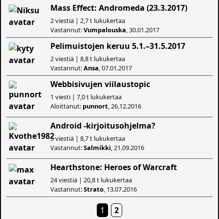
Mass Effect: Andromeda (23.3.2017)
2 viestiä | 2,7 t lukukertaa
Vastannut:
Vumpalouska
, 30.01.2017
Pelimuistojen keruu 5.1.–31.5.2017
2 viestiä | 8,8 t lukukertaa
Vastannut:
Ansa
, 07.01.2017
Webbisivujen viilaustopic
1 viesti | 7,0 t lukukertaa
Aloittanut:
punnort
, 26.12.2016
Android -kirjoitusohjelma?
5 viestiä | 8,7 t lukukertaa
Vastannut:
Salmikki
, 21.09.2016
Hearthstone: Heroes of Warcraft
24 viestiä | 20,8 t lukukertaa
Vastannut:
Strato
, 13.07.2016
1
2