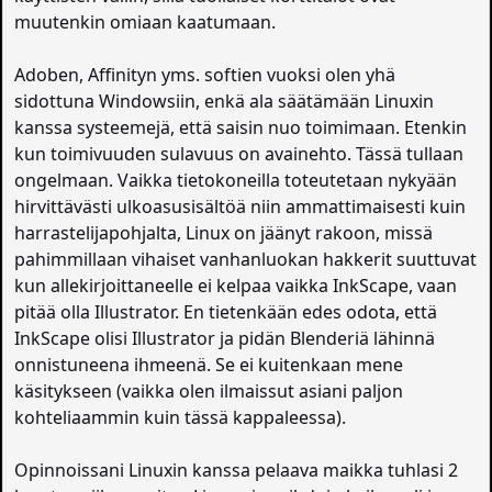
muutenkin omiaan kaatumaan.
Adoben, Affinityn yms. softien vuoksi olen yhä
sidottuna Windowsiin, enkä ala säätämään Linuxin
kanssa systeemejä, että saisin nuo toimimaan. Etenkin
kun toimivuuden sulavuus on avainehto. Tässä tullaan
ongelmaan. Vaikka tietokoneilla toteutetaan nykyään
hirvittävästi ulkoasusisältöä niin ammattimaisesti kuin
harrastelijapohjalta, Linux on jäänyt rakoon, missä
pahimmillaan vihaiset vanhanluokan hakkerit suuttuvat
kun allekirjoittaneelle ei kelpaa vaikka InkScape, vaan
pitää olla Illustrator. En tietenkään edes odota, että
InkScape olisi Illustrator ja pidän Blenderiä lähinnä
onnistuneena ihmeenä. Se ei kuitenkaan mene
käsitykseen (vaikka olen ilmaissut asiani paljon
kohteliaammin kuin tässä kappaleessa).
Opinnoissani Linuxin kanssa pelaava maikka tuhlasi 2