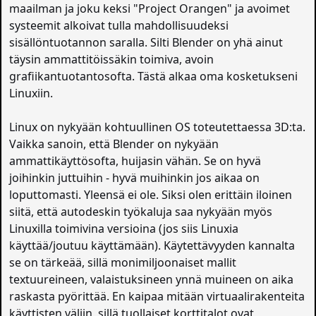
maailman ja joku keksi "Project Orangen" ja avoimet
systeemit alkoivat tulla mahdollisuudeksi
sisällöntuotannon saralla. Silti Blender on yhä ainut
täysin ammattitöissäkin toimiva, avoin
grafiikantuotantosofta. Tästä alkaa oma kosketukseni
Linuxiin.
Linux on nykyään kohtuullinen OS toteutettaessa 3D:ta.
Vaikka sanoin, että Blender on nykyään
ammattikäyttösofta, huijasin vähän. Se on hyvä
joihinkin juttuihin - hyvä muihinkin jos aikaa on
loputtomasti. Yleensä ei ole. Siksi olen erittäin iloinen
siitä, että autodeskin työkaluja saa nykyään myös
Linuxilla toimivina versioina (jos siis Linuxia
käyttää/joutuu käyttämään). Käytettävyyden kannalta
se on tärkeää, sillä monimiljoonaiset mallit
textuureineen, valaistuksineen ynnä muineen on aika
raskasta pyörittää. En kaipaa mitään virtuaalirakenteita
käyttisten väliin, sillä tuollaiset korttitalot ovat