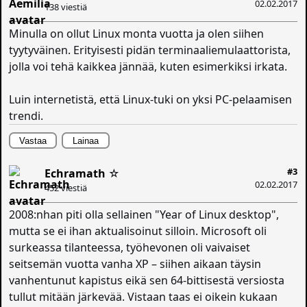
02.02.2017
138 viestiä
Minulla on ollut Linux monta vuotta ja olen siihen
tyytyväinen. Erityisesti pidän terminaaliemulaattorista,
jolla voi tehä kaikkea jännää, kuten esimerkiksi irkata.
Luin internetistä, että Linux-tuki on yksi PC-pelaamisen
trendi.
Vastaa
Lainaa
#3
Echramath
☆
02.02.2017
452 viestiä
2008:nhan piti olla sellainen "Year of Linux desktop",
mutta se ei ihan aktualisoinut silloin. Microsoft oli
surkeassa tilanteessa, työhevonen oli vaivaiset
seitsemän vuotta vanha XP – siihen aikaan täysin
vanhentunut kapistus eikä sen 64-bittisestä versiosta
tullut mitään järkevää. Vistaan taas ei oikein kukaan