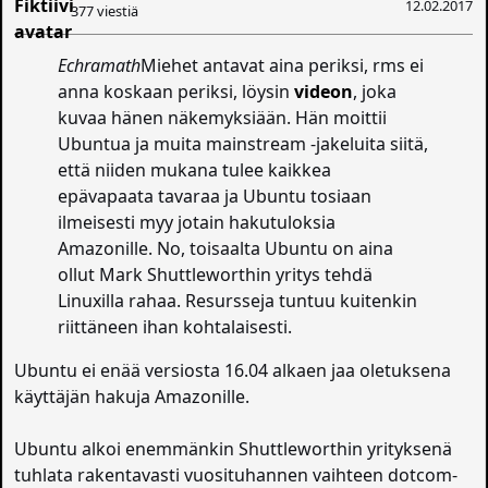
12.02.2017
377 viestiä
Echramath
Miehet antavat aina periksi, rms ei
anna koskaan periksi, löysin
videon
, joka
kuvaa hänen näkemyksiään. Hän moittii
Ubuntua ja muita mainstream -jakeluita siitä,
että niiden mukana tulee kaikkea
epävapaata tavaraa ja Ubuntu tosiaan
ilmeisesti myy jotain hakutuloksia
Amazonille. No, toisaalta Ubuntu on aina
ollut Mark Shuttleworthin yritys tehdä
Linuxilla rahaa. Resursseja tuntuu kuitenkin
riittäneen ihan kohtalaisesti.
Ubuntu ei enää versiosta 16.04 alkaen jaa oletuksena
käyttäjän hakuja Amazonille.
Ubuntu alkoi enemmänkin Shuttleworthin yrityksenä
tuhlata rakentavasti vuosituhannen vaihteen dotcom-