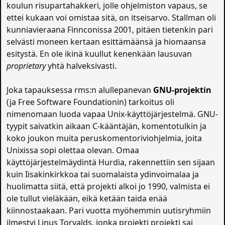
koulun risupartahakkeri, jolle ohjelmiston vapaus, se
ettei kukaan voi omistaa sitä, on itseisarvo. Stallman oli
kunniavieraana Finnconissa 2001, pitäen tietenkin pari
selvästi moneen kertaan esittämäänsä ja hiomaansa
esitystä. En ole ikinä kuullut kenenkään lausuvan
proprietary
yhtä halveksivasti.
Joka tapauksessa rms:n alullepanevan
GNU-projektin
(ja Free Software Foundationin) tarkoitus oli
nimenomaan luoda vapaa Unix-käyttöjärjestelmä. GNU-
tyypit saivatkin aikaan C-kääntäjän, komentotulkin ja
koko joukon muita peruskomentoriviohjelmia, joita
Unixissa sopi olettaa olevan. Omaa
käyttöjärjestelmäydintä Hurdia, rakennettiin sen sijaan
kuin Iisakinkirkkoa tai suomalaista ydinvoimalaa ja
huolimatta siitä, että projekti alkoi jo 1990, valmista ei
ole tullut vieläkään, eikä ketään taida enää
kiinnostaakaan. Pari vuotta myöhemmin uutisryhmiin
ilmestyi Linus Torvalds, jonka projekti projekti sai