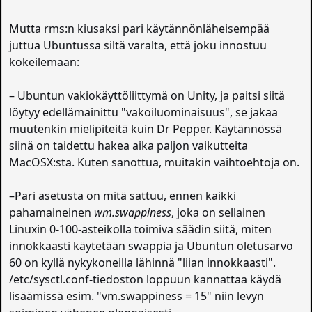
Mutta rms:n kiusaksi pari käytännönläheisempää
juttua Ubuntussa siltä varalta, että joku innostuu
kokeilemaan:
– Ubuntun vakiokäyttöliittymä on Unity, ja paitsi siitä
löytyy edellämainittu "vakoiluominaisuus", se jakaa
muutenkin mielipiteitä kuin Dr Pepper. Käytännössä
siinä on taidettu hakea aika paljon vaikutteita
MacOSX:sta. Kuten sanottua, muitakin vaihtoehtoja on.
–Pari asetusta on mitä sattuu, ennen kaikki
pahamaineinen
wm.swappiness
, joka on sellainen
Linuxin 0-100-asteikolla toimiva säädin siitä, miten
innokkaasti käytetään swappia ja Ubuntun oletusarvo
60 on kyllä nykykoneilla lähinnä "liian innokkaasti".
/etc/sysctl.conf-tiedoston loppuun kannattaa käydä
lisäämissä esim. "vm.swappiness = 15" niin levyn