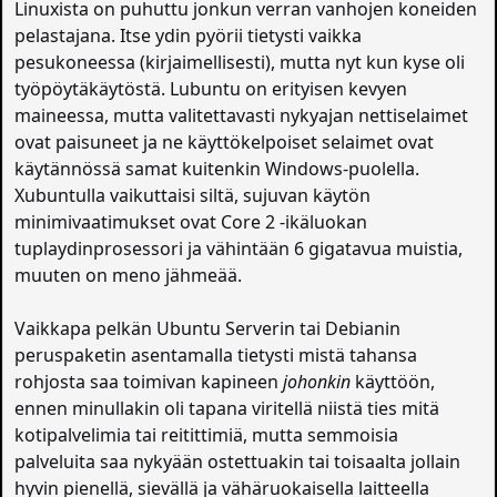
Linuxista on puhuttu jonkun verran vanhojen koneiden
pelastajana. Itse ydin pyörii tietysti vaikka
pesukoneessa (kirjaimellisesti), mutta nyt kun kyse oli
työpöytäkäytöstä. Lubuntu on erityisen kevyen
maineessa, mutta valitettavasti nykyajan nettiselaimet
ovat paisuneet ja ne käyttökelpoiset selaimet ovat
käytännössä samat kuitenkin Windows-puolella.
Xubuntulla vaikuttaisi siltä, sujuvan käytön
minimivaatimukset ovat Core 2 -ikäluokan
tuplaydinprosessori ja vähintään 6 gigatavua muistia,
muuten on meno jähmeää.
Vaikkapa pelkän Ubuntu Serverin tai Debianin
peruspaketin asentamalla tietysti mistä tahansa
rohjosta saa toimivan kapineen
johonkin
käyttöön,
ennen minullakin oli tapana viritellä niistä ties mitä
kotipalvelimia tai reitittimiä, mutta semmoisia
palveluita saa nykyään ostettuakin tai toisaalta jollain
hyvin pienellä, sievällä ja vähäruokaisella laitteella