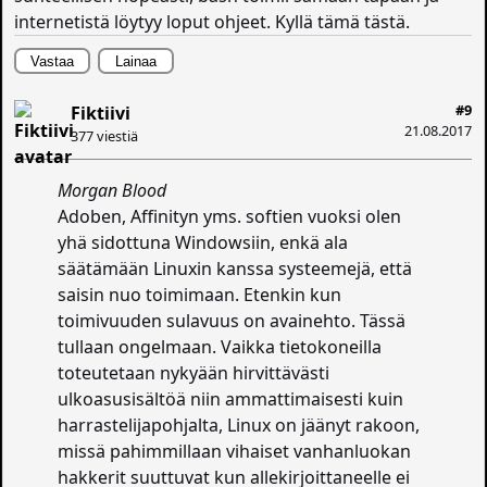
internetistä löytyy loput ohjeet. Kyllä tämä tästä.
Vastaa
Lainaa
#9
Fiktiivi
21.08.2017
377 viestiä
Morgan Blood
Adoben, Affinityn yms. softien vuoksi olen
yhä sidottuna Windowsiin, enkä ala
säätämään Linuxin kanssa systeemejä, että
saisin nuo toimimaan. Etenkin kun
toimivuuden sulavuus on avainehto. Tässä
tullaan ongelmaan. Vaikka tietokoneilla
toteutetaan nykyään hirvittävästi
ulkoasusisältöä niin ammattimaisesti kuin
harrastelijapohjalta, Linux on jäänyt rakoon,
missä pahimmillaan vihaiset vanhanluokan
hakkerit suuttuvat kun allekirjoittaneelle ei