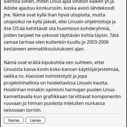
luentoa siihen, miten Linux ajaa vihdoin kaiken yli ja
Adobe ajautuu konkurssiin, koska avoin lähdekoodi
jne. Nämä ovat kyllä ihan hyviä utopioita, mutta
utopioiksi ne kyllä jäävät, ellei Linuxin ohjelmistoja ja
itse OS:ää kehittävät ota huomioon kohderyhmiä,
joiden tarpeet he uskovat täyttävän kohta täysin. Tätä
samaa tarinaa olen kuitenkin kuullu jo 2003-2006
kestäneen ammattikoulutukseni ajan.
Nämä ovat eräitä kipukohtia sen suhteen, ettei
Linuxista kasva kovin koko kansan käyttöjärjestelmää,
vaikka ns. klassiset toimistotyöt ja jopa
projektinhallinta on hoidettavissa Linuxin kautta.
Hoidinhan minäkin opintoni harmajan puolen Linux-
kannettavalla kun grafiikkaan tarvittavat komponentin
ruuvaan jo hinnan puolesta mieluiten nurkassa
seisovaan torniin.
Vastaa
Lainaa