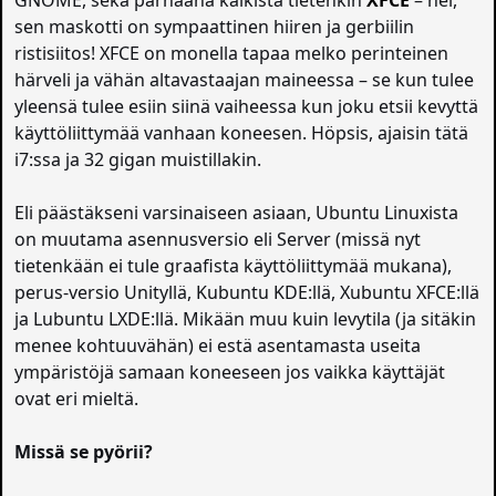
GNOME, sekä parhaana kaikista tietenkin
XFCE
– hei,
sen maskotti on sympaattinen hiiren ja gerbiilin
ristisiitos! XFCE on monella tapaa melko perinteinen
härveli ja vähän altavastaajan maineessa – se kun tulee
yleensä tulee esiin siinä vaiheessa kun joku etsii kevyttä
käyttöliittymää vanhaan koneesen. Höpsis, ajaisin tätä
i7:ssa ja 32 gigan muistillakin.
Eli päästäkseni varsinaiseen asiaan, Ubuntu Linuxista
on muutama asennusversio eli Server (missä nyt
tietenkään ei tule graafista käyttöliittymää mukana),
perus-versio Unityllä, Kubuntu KDE:llä, Xubuntu XFCE:llä
ja Lubuntu LXDE:llä. Mikään muu kuin levytila (ja sitäkin
menee kohtuuvähän) ei estä asentamasta useita
ympäristöjä samaan koneeseen jos vaikka käyttäjät
ovat eri mieltä.
Missä se pyörii?