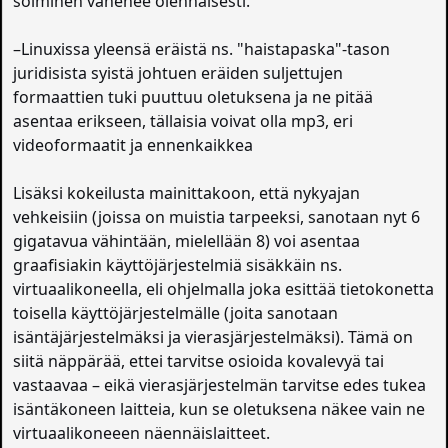
soiminen vähenee olennaisesti.
–Linuxissa yleensä eräistä ns. "haistapaska"-tason
juridisista syistä johtuen eräiden suljettujen
formaattien tuki puuttuu oletuksena ja ne pitää
asentaa erikseen, tällaisia voivat olla mp3, eri
videoformaatit ja ennenkaikkea
Lisäksi kokeilusta mainittakoon, että nykyajan
vehkeisiin (joissa on muistia tarpeeksi, sanotaan nyt 6
gigatavua vähintään, mielellään 8) voi asentaa
graafisiakin käyttöjärjestelmiä sisäkkäin ns.
virtuaalikoneella, eli ohjelmalla joka esittää tietokonetta
toisella käyttöjärjestelmälle (joita sanotaan
isäntäjärjestelmäksi ja vierasjärjestelmäksi). Tämä on
siitä näppärää, ettei tarvitse osioida kovalevyä tai
vastaavaa – eikä vierasjärjestelmän tarvitse edes tukea
isäntäkoneen laitteia, kun se oletuksena näkee vain ne
virtuaalikoneeen näennäislaitteet.