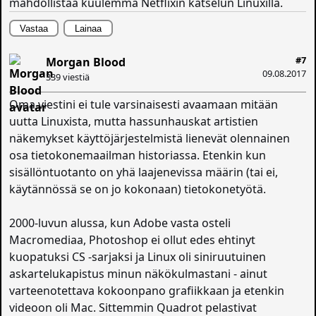
mahdollistaa kuulemma Netflixin katselun Linuxilla.
Vastaa
Lainaa
#7
Morgan Blood
09.08.2017
339 viestiä
Oma viestini ei tule varsinaisesti avaamaan mitään
uutta Linuxista, mutta hassunhauskat artistien
näkemykset käyttöjärjestelmistä lienevät olennainen
osa tietokonemaailman historiassa. Etenkin kun
sisällöntuotanto on yhä laajenevissa määrin (tai ei,
käytännössä se on jo kokonaan) tietokonetyötä.
2000-luvun alussa, kun Adobe vasta osteli
Macromediaa, Photoshop ei ollut edes ehtinyt
kuopatuksi CS -sarjaksi ja Linux oli siniruutuinen
askartelukapistus minun näkökulmastani - ainut
varteenotettava kokoonpano grafiikkaan ja etenkin
videoon oli Mac. Sittemmin Quadrot pelastivat