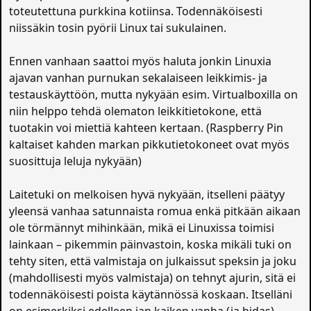
toteutettuna purkkina kotiinsa. Todennäköisesti
niissäkin tosin pyörii Linux tai sukulainen.
Ennen vanhaan saattoi myös haluta jonkin Linuxia
ajavan vanhan purnukan sekalaiseen leikkimis- ja
testauskäyttöön, mutta nykyään esim. Virtualboxilla on
niin helppo tehdä olematon leikkitietokone, että
tuotakin voi miettiä kahteen kertaan. (Raspberry Pin
kaltaiset kahden markan pikkutietokoneet ovat myös
suosittuja leluja nykyään)
Laitetuki on melkoisen hyvä nykyään, itselleni päätyy
yleensä vanhaa satunnaista romua enkä pitkään aikaan
ole törmännyt mihinkään, mikä ei Linuxissa toimisi
lainkaan – pikemmin päinvastoin, koska mikäli tuki on
tehty siten, että valmistaja on julkaissut speksin ja joku
(mahdollisesti myös valmistaja) on tehnyt ajurin, sitä ei
todennäköisesti poista käytännössä koskaan. Itselläni