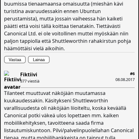
buumissa tienaamaansa omaisuutta (mieshän kävi
turistina avaruudessakin ennen Ubuntun
perustamista), mutta jossain vaiheessa hän kaiketi
päätti että voisi tällä koittaa tienatakin. Tiettävästi
Canonical Ltd. ei ole voitollinen muttei myöskään niin
paljon tappiolla että Shuttleworthin rahakirstun pohja
häämöttäisi vielä aikoihin.
Vastaa
Lainaa
#6
Fiktiivi
08.08.2017
377 viestiä
Tilanteet muuttuvat näköjään muutamassa
kuukaudessakin. Käsitykseni Shuttleworthin
varallisuudesta oli näköjään liioiteltu, koska keväällä
Canonical potki väkeä ulos lopettaen mm. kaiken
mobiilikehityksen, tavoitteena saada firma
listautumiskuntoon. Pilvi/palvelinpuolellahan Canonical
tienaa, mutta mobiilihankkeista on tainnut tulla