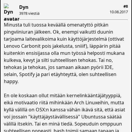
#8
Dyn
10.08.2017
3978 viestiä
Minusta tuli tuossa keväällä omenatyttö pitkän
pingviiniuran jälkeen. Ok, enempi vaikutti duunin
tarjoama laitevalikoima kuin käyttöjärjestelmä (ottivat
Lenovo Carbonit pois jakelusta, sniiif), läppärin pitää
kuitenkin ensisijassa olla mun työssä helposti mukana
kulkeva, kevyt ja silti suhteellisen tehokas. Tai no,
tehokas ja tehokas, jos samaan aikaan pyörii IDE,
selain, Spotify ja pari etäyhteyttä, olen suhteellisen
happy.
En ole koskaan ollut mitään kernelinkääntäjätyyppiä,
eikä motivaatio riitä mihinkään Arch Linuxeihin, mutta
kyllä välillä on OSX:n kanssa vähän ikävä sitä, että asiat
voi jossain "käyttäjäystävällisessä" Ubuntussa säätää
välillä itsekin. Tai en minä tiedä. Sopeuduin omppuun
suhteellisen nopeasti, bash toimii samaan tapaan ja