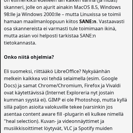
on esimerkiksi edelleen ian kaiken vanha (ja hidas)
skanneri, jolle on ajurit ainakin MacOS 8.5, Windows
98:lle ja Windows 2000:lle – mutta Linuxissa se toimii
hamaan maailmanloppuun kiitos
SANE:n
. Vastaavasti
osa skannereista ei varmasti tule toimimaan ikinä,
mutta asian voi helposti tarkistaa SANE:n
tietokannasta.
Onko niitä ohjelmia?
Eli suomeksi, riittääkö LibreOffice? Nykyäänhän
melkein kaikkea voi tehdä selaimella (esim. Google
Docs) ja samat Chrome/Chromium, Firefox ja Vivaldi
ovat käytettävissä (Internet Exploreria nyt jostain
kumman syystä ei). GIMP ei ole Photoshop, mutta kyllä
sillä paljon asioita valokuville tekee (varsinkin jos
asentaa content aware fill -plugarin eli kulkee nimellä
"heal selection). Kuvan- ja videonnäyttimet ja
musiikkisoittimet löytyvät, VLC ja Spotify muiden