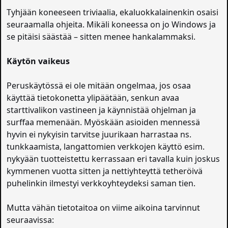
Tyhjään koneeseen triviaalia, ekaluokkalainenkin osaisi
seuraamalla ohjeita. Mikäli koneessa on jo Windows ja
se pitäisi säästää – sitten menee hankalammaksi.
Käytön vaikeus
Peruskäytössä ei ole mitään ongelmaa, jos osaa
käyttää tietokonetta ylipäätään, senkun avaa
starttivalikon vastineen ja käynnistää ohjelman ja
surffaa memenään. Myöskään asioiden mennessä
hyvin ei nykyisin tarvitse juurikaan harrastaa ns.
tunkkaamista, langattomien verkkojen käyttö esim.
nykyään tuotteistettu kerrassaan eri tavalla kuin joskus
kymmenen vuotta sitten ja nettiyhteyttä tetheröivä
puhelinkin ilmestyi verkkoyhteydeksi saman tien.
Mutta vähän tietotaitoa on viime aikoina tarvinnut
seuraavissa: