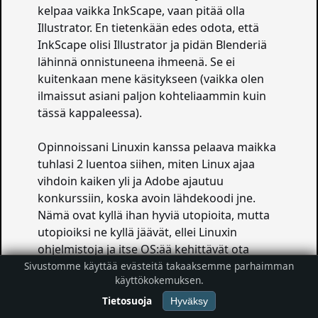
kelpaa vaikka InkScape, vaan pitää olla
Illustrator. En tietenkään edes odota, että
InkScape olisi Illustrator ja pidän Blenderiä
lähinnä onnistuneena ihmeenä. Se ei
kuitenkaan mene käsitykseen (vaikka olen
ilmaissut asiani paljon kohteliaammin kuin
tässä kappaleessa).
Opinnoissani Linuxin kanssa pelaava maikka
tuhlasi 2 luentoa siihen, miten Linux ajaa
vihdoin kaiken yli ja Adobe ajautuu
konkurssiin, koska avoin lähdekoodi jne.
Nämä ovat kyllä ihan hyviä utopioita, mutta
utopioiksi ne kyllä jäävät, ellei Linuxin
ohjelmistoja ja itse OS:ää kehittävät ota
huomioon kohderyhmiä, joiden tarpeet he
Sivustomme käyttää evästeitä takaaksemme parhaimman
käyttökokemuksen.
uskovat täyttävän kohta täysin. Tätä samaa
tarinaa olen kuitenkin kuullu jo 2003-2006
Tietosuoja
Hyväksy
kestäneen ammattikoulutukseni ajan.