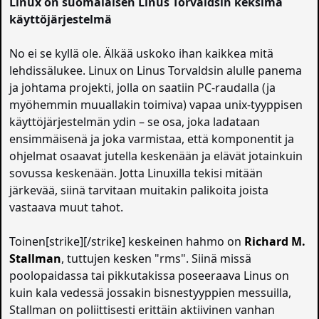
Linux on suomalaisen Linus Torvaldsin keksimä
käyttöjärjestelmä
No ei se kyllä ole. Älkää uskoko ihan kaikkea mitä
lehdissälukee. Linux on Linus Torvaldsin alulle panema
ja johtama projekti, jolla on saatiin PC-raudalla (ja
myöhemmin muuallakin toimiva) vapaa unix-tyyppisen
käyttöjärjestelmän ydin – se osa, joka ladataan
ensimmäisenä ja joka varmistaa, että komponentit ja
ohjelmat osaavat jutella keskenään ja elävät jotainkuin
sovussa keskenään. Jotta Linuxilla tekisi mitään
järkevää, siinä tarvitaan muitakin palikoita joista
vastaava muut tahot.
Toinen[strike][/strike] keskeinen hahmo on
Richard M.
Stallman
, tuttujen kesken "rms". Siinä missä
poolopaidassa tai pikkutakissa poseeraava Linus on
kuin kala vedessä jossakin bisnestyyppien messuilla,
Stallman on poliittisesti erittäin aktiivinen vanhan