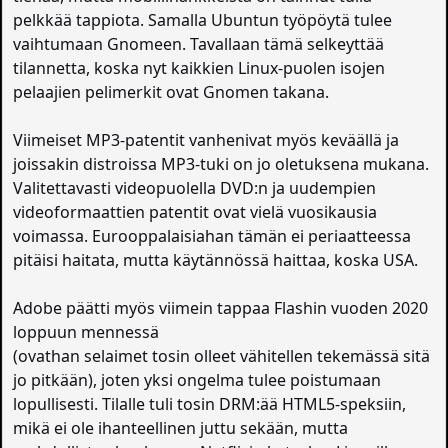
pelkkää tappiota. Samalla Ubuntun työpöytä tulee
vaihtumaan Gnomeen. Tavallaan tämä selkeyttää
tilannetta, koska nyt kaikkien Linux-puolen isojen
pelaajien pelimerkit ovat Gnomen takana.
Viimeiset MP3-patentit vanhenivat myös keväällä ja
joissakin distroissa MP3-tuki on jo oletuksena mukana.
Valitettavasti videopuolella DVD:n ja uudempien
videoformaattien patentit ovat vielä vuosikausia
voimassa. Eurooppalaisiahan tämän ei periaatteessa
pitäisi haitata, mutta käytännössä haittaa, koska USA.
Adobe päätti myös viimein tappaa Flashin vuoden 2020
loppuun mennessä
(ovathan selaimet tosin olleet vähitellen tekemässä sitä
jo pitkään), joten yksi ongelma tulee poistumaan
lopullisesti. Tilalle tuli tosin DRM:ää HTML5-speksiin,
mikä ei ole ihanteellinen juttu sekään, mutta