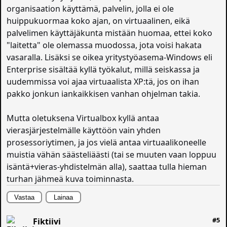
organisaation käyttämä, palvelin, jolla ei ole
huippukuormaa koko ajan, on virtuaalinen, eikä
palvelimen käyttäjäkunta mistään huomaa, ettei koko
"laitetta" ole olemassa muodossa, jota voisi hakata
vasaralla. Lisäksi se oikea yritystyöasema-Windows eli
Enterprise sisältää kyllä työkalut, millä seiskassa ja
uudemmissa voi ajaa virtuaalista XP:tä, jos on ihan
pakko jonkun iankaikkisen vanhan ohjelman takia.
Mutta oletuksena Virtualbox kyllä antaa
vierasjärjestelmälle käyttöön vain yhden
prosessoriytimen, ja jos vielä antaa virtuaalikoneelle
muistia vähän säästeliäästi (tai se muuten vaan loppuu
isäntä+vieras-yhdistelmän alla), saattaa tulla hieman
turhan jähmeä kuva toiminnasta.
Vastaa
Lainaa
#5
Fiktiivi