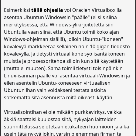
Esimerkiksi
tällä ohjeella
voi Oraclen Virtualboxilla
asentaa Ubuntun Windowsin "päälle" (ei siis siinä
merkityksessä, että Windows-ylikirjoitetettaisiin
Ubuntulla vaan siinä, että Ubuntu toimii koko ajan
Windows-ohjelman sisällä), jolloin Ubuntu-"koneen"
kovalevyä markkeeraa sellainen noin 10 gigan tiedosto
kovalevyllä. Ja tietysti virtuaalikone syö isäntäkoneen
muistia ja prosessoritehoa silloin kun sitä käytetään
(mutta ei muuten). Sama toimii tietysti toisinpäinkin
Linux-isännän päälle voi asentaa virtuaali-Windowsin ja
eilen asentelin Ubuntu-koneeseen virtuaalisen
Ubuntun ihan vain voidakseni testata asioita
sotkematta sitä asennusta mitä oikeasti käytän.
Virtualisointihan ei ole mikään purkkaviritys, vaikka
äkkiä saattaisi kuulostaa siltä, nykyajan laitteiden
suunnittelussa se otetaan etukäteen huomioon ja aika
usein tätä nykyä jokin, varsin pienemmän firman tai