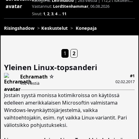
Kategoria:
Leirinuotio
| 263 viestiä | 112,2 t lukukertaa
Vastannut:
LordStenhammar
, 06.08.2026
Sivut:
1
,
2
,
3
,
4
...
11
Risingshadow
Keskustelut
Konepaja
1
2
Yleinen Linux-topsanderi
#1
Echramath
☆
02.02.2017
452 viestiä
Jostain syystä monissa kotimikroissa on käytössä
edelleen amerikkalaisen Microsoftin valmistama
Windows-levynkäyttöjärjestelmä, vaikka
vaihtoehtojakin, esim. nyt vaikka Linux-variantit. Pari
väliotsikko pohjustukseksi.