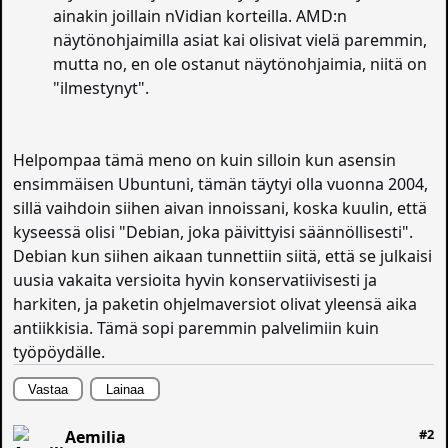
ainakin joillain nVidian korteilla. AMD:n
näytönohjaimilla asiat kai olisivat vielä paremmin,
mutta no, en ole ostanut näytönohjaimia, niitä on
"ilmestynyt".
Helpompaa tämä meno on kuin silloin kun asensin
ensimmäisen Ubuntuni, tämän täytyi olla vuonna 2004,
sillä vaihdoin siihen aivan innoissani, koska kuulin, että
kyseessä olisi "Debian, joka päivittyisi säännöllisesti".
Debian kun siihen aikaan tunnettiin siitä, että se julkaisi
uusia vakaita versioita hyvin konservatiivisesti ja
harkiten, ja paketin ohjelmaversiot olivat yleensä aika
antiikkisia. Tämä sopi paremmin palvelimiin kuin
työpöydälle.
Vastaa
Lainaa
#2
Aemilia