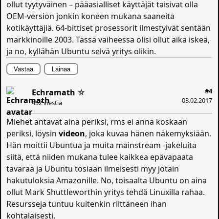
ollut tyytyväinen – pääasialliset käyttäjät taisivat olla
OEM-version jonkin koneen mukana saaneita
kotikäyttäjiä. 64-bittiset prosessorit ilmestyivät sentään
markkinoille 2003. Tässä vaiheessa olisi ollut aika iskeä,
ja no, kyllähän Ubuntu selvä yritys olikin.
Vastaa
Lainaa
#4
Echramath
☆
03.02.2017
452 viestiä
Miehet antavat aina periksi, rms ei anna koskaan
periksi, löysin
videon
, joka kuvaa hänen näkemyksiään.
Hän moittii Ubuntua ja muita mainstream -jakeluita
siitä, että niiden mukana tulee kaikkea epävapaata
tavaraa ja Ubuntu tosiaan ilmeisesti myy jotain
hakutuloksia Amazonille. No, toisaalta Ubuntu on aina
ollut Mark Shuttleworthin yritys tehdä Linuxilla rahaa.
Resursseja tuntuu kuitenkin riittäneen ihan
kohtalaisesti.