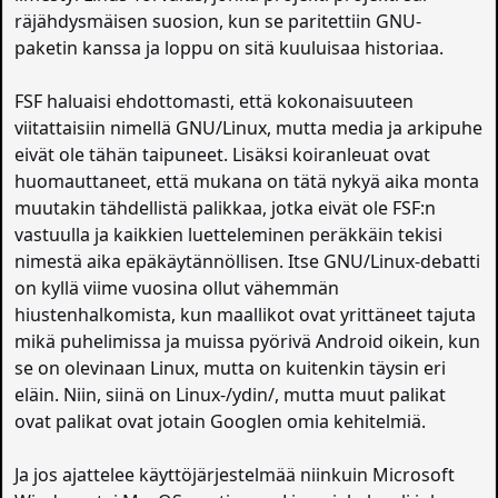
räjähdysmäisen suosion, kun se paritettiin GNU-
paketin kanssa ja loppu on sitä kuuluisaa historiaa.
FSF haluaisi ehdottomasti, että kokonaisuuteen
viitattaisiin nimellä GNU/Linux, mutta media ja arkipuhe
eivät ole tähän taipuneet. Lisäksi koiranleuat ovat
huomauttaneet, että mukana on tätä nykyä aika monta
muutakin tähdellistä palikkaa, jotka eivät ole FSF:n
vastuulla ja kaikkien luetteleminen peräkkäin tekisi
nimestä aika epäkäytännöllisen. Itse GNU/Linux-debatti
on kyllä viime vuosina ollut vähemmän
hiustenhalkomista, kun maallikot ovat yrittäneet tajuta
mikä puhelimissa ja muissa pyörivä Android oikein, kun
se on olevinaan Linux, mutta on kuitenkin täysin eri
eläin. Niin, siinä on Linux-/ydin/, mutta muut palikat
ovat palikat ovat jotain Googlen omia kehitelmiä.
Ja jos ajattelee käyttöjärjestelmää niinkuin Microsoft