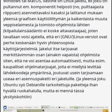
Windows tai MacOS, vastine on Linux-jakelu, eli joku on
pultannut em. komponentit helposti (no, pulttaajasta
riippuen) asennettavaksi kasaksi ja laittanut mukaan
yleensä graafisen käyttöliittymän ja kaikenlaista muuta
veppiselaimesta ja toimisto-ohjelmista lähtien
(kilpailulainsäädäntö ei koske altavastaajaa), joten
tavallaan voisi ajatella, että eri (GNU/)Linux-versiot ovat
perhe keskenään hyvin yhteensopivia
käyttöjärjestelmiä. Jakelut itse tarjoavat
merkittävimmän osan (ainakin vapaista) ohjelmista
siten, että ne voi asentaa automaattisesti, mutta esim.
kaupalliset ohjelmatarjoajat, joita ei miellytä levittää
lähdekoodeja ympäriinsä, joutuvat usein tarjoamaan
useaa eri asennuspaketti eri jakeluille. (Ja yleensä joku
Ubuntu syö Debianille tarkoitettuja paketteja ihan
hyvällä ruokahalulla, mutta ei mennä tässä
yksityiskohtiin)