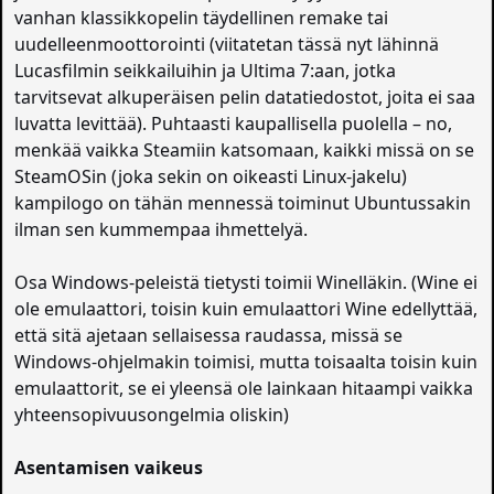
vanhan klassikkopelin täydellinen remake tai
uudelleenmoottorointi (viitatetan tässä nyt lähinnä
Lucasfilmin seikkailuihin ja Ultima 7:aan, jotka
tarvitsevat alkuperäisen pelin datatiedostot, joita ei saa
luvatta levittää). Puhtaasti kaupallisella puolella – no,
menkää vaikka Steamiin katsomaan, kaikki missä on se
SteamOSin (joka sekin on oikeasti Linux-jakelu)
kampilogo on tähän mennessä toiminut Ubuntussakin
ilman sen kummempaa ihmettelyä.
Osa Windows-peleistä tietysti toimii Winelläkin. (Wine ei
ole emulaattori, toisin kuin emulaattori Wine edellyttää,
että sitä ajetaan sellaisessa raudassa, missä se
Windows-ohjelmakin toimisi, mutta toisaalta toisin kuin
emulaattorit, se ei yleensä ole lainkaan hitaampi vaikka
yhteensopivuusongelmia oliskin)
Asentamisen vaikeus