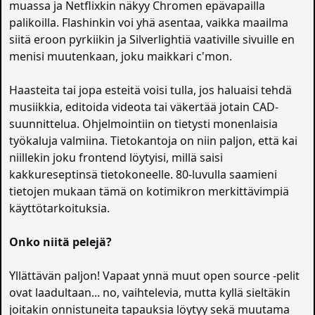
muassa ja Netflixkin näkyy Chromen epävapailla
palikoilla. Flashinkin voi yhä asentaa, vaikka maailma
siitä eroon pyrkiikin ja Silverlightiä vaativille sivuille en
menisi muutenkaan, joku maikkari c'mon.
Haasteita tai jopa esteitä voisi tulla, jos haluaisi tehdä
musiikkia, editoida videota tai väkertää jotain CAD-
suunnittelua. Ohjelmointiin on tietysti monenlaisia
työkaluja valmiina. Tietokantoja on niin paljon, että kai
niillekin joku frontend löytyisi, millä saisi
kakkureseptinsä tietokoneelle. 80-luvulla saamieni
tietojen mukaan tämä on kotimikron merkittävimpiä
käyttötarkoituksia.
Onko niitä pelejä?
Yllättävän paljon! Vapaat ynnä muut open source -pelit
ovat laadultaan... no, vaihtelevia, mutta kyllä sieltäkin
joitakin onnistuneita tapauksia löytyy sekä muutama