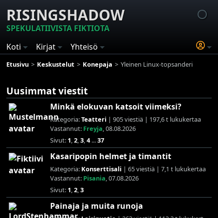
RISINGSHADOW
SPEKULATIIVISTA FIKTIOTA
Koti
Kirjat
Yhteisö
Etusivu
Keskustelut
Konepaja
Yleinen Linux-topsanderi
Uusimmat viestit
Minkä elokuvan katsoit viimeksi?
Kategoria:
Teatteri
| 905 viestiä | 197,6 t lukukertaa
Vastannut:
Freyja
, 08.08.2026
Sivut:
1
,
2
,
3
,
4
...
37
Kasaripopin helmet ja timantit
Kategoria:
Konserttisali
| 65 viestiä | 7,1 t lukukertaa
Vastannut:
Pisania
, 07.08.2026
Sivut:
1
,
2
,
3
Painaja ja muita runoja