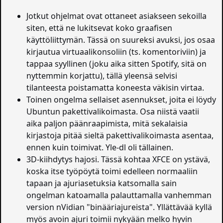
Jotkut ohjelmat ovat ottaneet asiakseen sekoilla
siten, että ne lukitsevat koko graafisen
käyttöliittymän. Tässä on suureksi avuksi, jos osaa
kirjautua virtuaalikonsoliin (ts. komentoriviin) ja
tappaa syyllinen (joku aika sitten Spotify, sitä on
nyttemmin korjattu), tällä yleensä selvisi
tilanteesta poistamatta koneesta väkisin virtaa.
Toinen ongelma sellaiset asennukset, joita ei löydy
Ubuntun pakettivalikoimasta. Osa niistä vaatii
aika paljon päänraapimista, mitä sekalaisia
kirjastoja pitää sieltä pakettivalikoimasta asentaa,
ennen kuin toimivat. Yle-dl oli tällainen.
3D-kiihdytys hajosi. Tässä kohtaa XFCE on ystävä,
koska itse työpöytä toimi edelleen normaaliin
tapaan ja ajuriasetuksia katsomalla sain
ongelman katoamalla palauttamalla vanhemman
version nVidian "binääriajureista". Yllättävää kyllä
myös avoin ajuri toimii nykyään melko hyvin