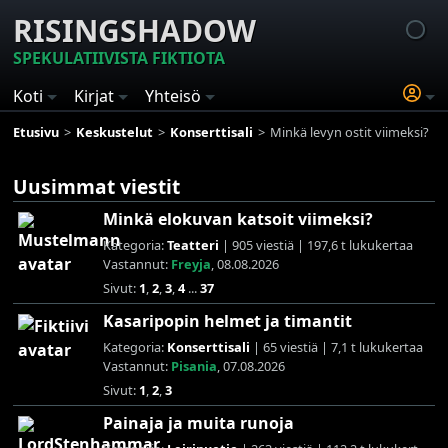
RISINGSHADOW
SPEKULATIIVISTA FIKTIOTA
Koti
Kirjat
Yhteisö
Etusivu
Keskustelut
Konserttisali
Minkä levyn ostit viimeksi?
Uusimmat viestit
Minkä elokuvan katsoit viimeksi?
Kategoria:
Teatteri
| 905 viestiä | 197,6 t lukukertaa
Vastannut:
Freyja
, 08.08.2026
Sivut:
1
,
2
,
3
,
4
...
37
Kasaripopin helmet ja timantit
Kategoria:
Konserttisali
| 65 viestiä | 7,1 t lukukertaa
Vastannut:
Pisania
, 07.08.2026
Sivut:
1
,
2
,
3
Painaja ja muita runoja