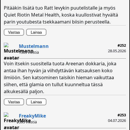
Pitääkin lisätä tuo Ratt levykin puutelistalle ja myös
Quiet Riotin Metal Health, koska kuullostivat hyvältä
parin youtubesta tsekkaamani biisin perusteella.
Vastaa
Lainaa
#252
Mustelmann
28.05.2026
1303 viestiä
Voin itsekin suositella tuota Areenan dokkaria, joka
antaa ihan hyvän ja viihdyttävän katsauksen koko
ilmiöön. Sen katsominen taisikin hieman vaikuttaa
siihen, että glamia on tullut kuunneltua tässä
alkukesällä paljon.
Vastaa
Lainaa
#253
FreakyMike
04.07.2026
395 viestiä