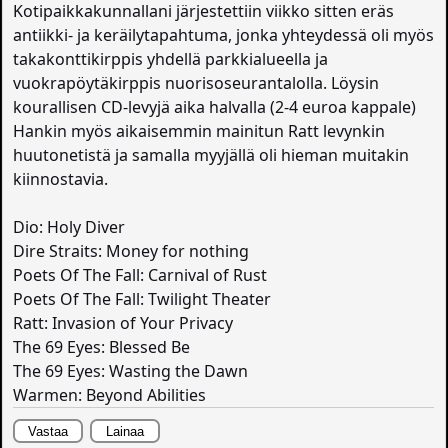
Kotipaikkakunnallani järjestettiin viikko sitten eräs
antiikki- ja keräilytapahtuma, jonka yhteydessä oli myös
takakonttikirppis yhdellä parkkialueella ja
vuokrapöytäkirppis nuorisoseurantalolla. Löysin
kourallisen CD-levyjä aika halvalla (2-4 euroa kappale)
Hankin myös aikaisemmin mainitun Ratt levynkin
huutonetistä ja samalla myyjällä oli hieman muitakin
kiinnostavia.
Dio: Holy Diver
Dire Straits: Money for nothing
Poets Of The Fall: Carnival of Rust
Poets Of The Fall: Twilight Theater
Ratt: Invasion of Your Privacy
The 69 Eyes: Blessed Be
The 69 Eyes: Wasting the Dawn
Warmen: Beyond Abilities
Vastaa
Lainaa