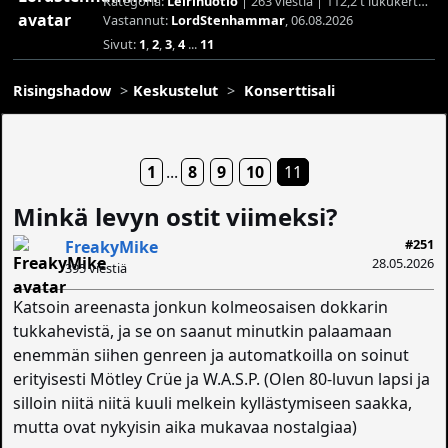
Kategoria:
Leirinuotio
| 263 viestiä | 112,2 t lukukertaa
Vastannut:
LordStenhammar
, 06.08.2026
Sivut:
1
,
2
,
3
,
4
...
11
Risingshadow
Keskustelut
Konserttisali
1
...
8
9
10
11
Minkä levyn ostit viimeksi?
#251
FreakyMike
28.05.2026
395 viestiä
Katsoin areenasta jonkun kolmeosaisen dokkarin
tukkahevistä, ja se on saanut minutkin palaamaan
enemmän siihen genreen ja automatkoilla on soinut
erityisesti Mötley Crüe ja W.A.S.P. (Olen 80-luvun lapsi ja
silloin niitä niitä kuuli melkein kyllästymiseen saakka,
mutta ovat nykyisin aika mukavaa nostalgiaa)