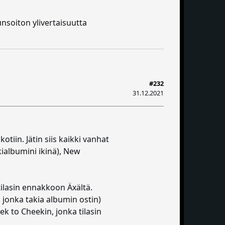
lunsoiton ylivertaisuutta
#232
31.12.2021
tiin. Jätin siis kaikki vanhat
kkialbumini ikinä), New
tilasin ennakkoon Äxältä.
i jonka takia albumin ostin)
k to Cheekin, jonka tilasin