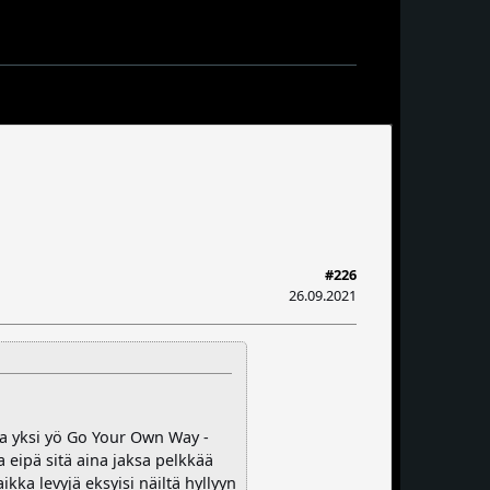
#226
26.09.2021
sa yksi yö Go Your Own Way -
eipä sitä aina jaksa pelkkää
ikka levyjä eksyisi näiltä hyllyyn