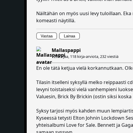
Näiltähän on myös uusi levy tuloillaan. Eka nä
komeasti näytillä.
Vastaa
Lainaa
Mallaspappi
120 kirjaa, 118 kirja-arviota,
232 viestiä
En ole tätä ketjua vielä korkannutkaan. Olk
Tilasin itselleni syksyllä melko reippaasti 
levyni toistaiseksi vielä vanhempieni luokse.
Valuesin, Brick By Brickin (ostin siksi koska
Syksy tarjosi myös kahden muun lempiartisti
Kyseessä tetysti Elton Johnin Lockdown Sess
yhteisalbumi Love for Sale. Bennett ja Gag
samaan syssyyn.