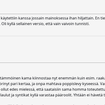
käytettiin kanssa jossain mainoksessa ihan hiljattain. En ti
li kyllä sellainen versio, että vain vaivoin tunnisti.
un tämmöinen kama kiinnostaa nyt enemmän kuin esim. raak
yörinyt pari kertaa, ja onpa mahtava poppislevy kyseessä. V
n ollut edes mielessä, että saataisiin sama homma toteutettua 
 laulut ja syntikat kyllä varastaa pääroolit. Yhtään ei hävetä 