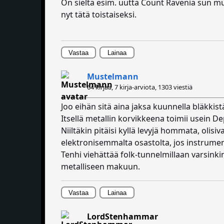
On sieltä esim. uutta Count Ravenia sun muu
nyt tätä toistaiseksi.
Vastaa
Lainaa
Mustelmann
64 kirjaa, 7 kirja-arviota,
1303 viestiä
Joo eihän sitä aina jaksa kuunnella bläkkist
Itsellä metallin korvikkeena toimii usein 
Niiltäkin pitäisi kyllä levyjä hommata, olis
elektronisemmalta osastolta, jos instrument
Tenhi viehättää folk-tunnelmillaan varsinki
metalliseen makuun.
Vastaa
Lainaa
LordStenhammar