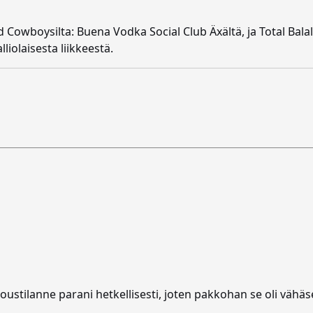
owboysilta: Buena Vodka Social Club Äxältä, ja Total Balal
liolaisesta liikkeestä.
loustilanne parani hetkellisesti, joten pakkohan se oli vähäse