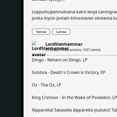
Loppuhuipennuksena kaksi levyä Leningrad C
jonka löysin jostain kiinostavan oloisesta kal
Vastaa
Lainaa
LordStenhammar
25 kirjaa, 6 kirja-arviota,
1037 viestiä
Dingo - Nimeni on Dingo, LP
Solstice - Death's Crown is Victory, EP
Oz - The Oz, LP
King Crimson - In the Wake of Poseidon, LP
Älppäreitä! Satasella älppäreitä jouluksi! Ta