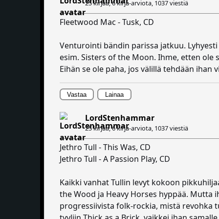
25 kirjaa, 6 kirja-arviota,
1037 viestiä
Fleetwood Mac - Tusk, CD
Venturointi bändin parissa jatkuu. Lyhyest
esim. Sisters of the Moon. Ihme, etten ole s
Eihän se ole paha, jos välillä tehdään ihan v
Vastaa
Lainaa
LordStenhammar
25 kirjaa, 6 kirja-arviota,
1037 viestiä
Jethro Tull - This Was, CD
Jethro Tull - A Passion Play, CD
Kaikki vanhat Tullin levyt kokoon pikkuhilj
the Wood ja Heavy Horses hyppää. Mutta ihan
progressiivista folk-rockia, mistä revohk
tyyliin Thick as a Brick, vaikkei ihan samall