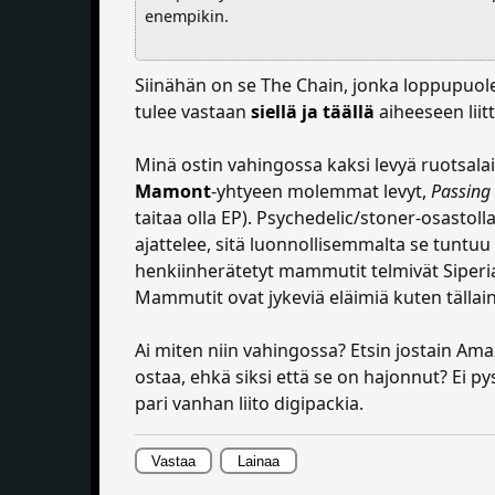
enempikin.
Siinähän on se The Chain, jonka loppupuolen
tulee vastaan
siellä ja täällä
aiheeseen liit
Minä ostin vahingossa kaksi levyä ruotsal
Mamont
-yhtyeen molemmat levyt,
Passing
taitaa olla EP). Psychedelic/stoner-osastol
ajattelee, sitä luonnollisemmalta se tuntu
henkiinherätetyt mammutit telmivät Siperi
Mammutit ovat jykeviä eläimiä kuten tälla
Ai miten niin vahingossa? Etsin jostain Ama
ostaa, ehkä siksi että se on hajonnut? Ei py
pari vanhan liito digipackia.
Vastaa
Lainaa