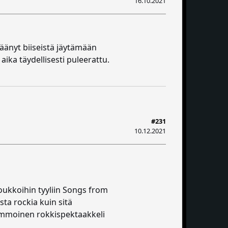
16.10.2021
jäänyt biiseistä jäytämään
ka täydellisesti puleerattu.​​
#231
10.12.2021
joukkoihin tyyliin Songs from
ta rockia kuin sitä
semmoinen rokkispektaakkeli