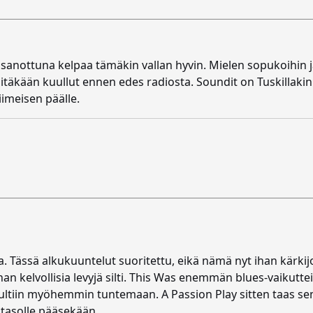
i sanottuna kelpaa tämäkin vallan hyvin. Mielen sopukoihin 
itäkään kuullut ennen edes radiosta. Soundit on Tuskillakin ai
iimeisen päälle.
aa. Tässä alkukuuntelut suoritettu, eikä nämä nyt ihan kärki
 kelvollisia levyjä silti. This Was enemmän blues-vaikutteis
a tultiin myöhemmin tuntemaan. A Passion Play sitten taas 
e tasolle pääsekään.