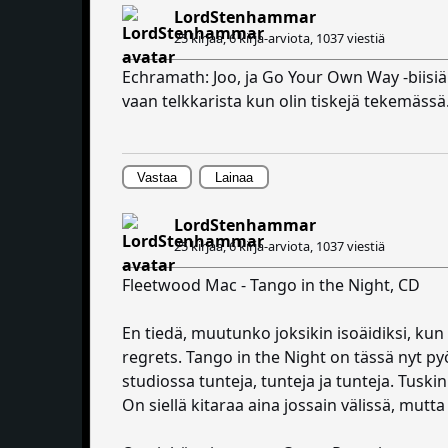
LordStenhammar
25 kirjaa, 6 kirja-arviota,
1037 viestiä
Echramath: Joo, ja Go Your Own Way -biisiä 
vaan telkkarista kun olin tiskejä tekemässä. O
Vastaa
Lainaa
LordStenhammar
25 kirjaa, 6 kirja-arviota,
1037 viestiä
Fleetwood Mac - Tango in the Night, CD
En tiedä, muutunko joksikin isoäidiksi, k
regrets. Tango in the Night on tässä nyt p
studiossa tunteja, tunteja ja tunteja. Tuski
On siellä kitaraa aina jossain välissä, mutta