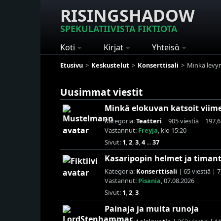
RISINGSHADOW
SPEKULATIIVISTA FIKTIOTA
Koti
Kirjat
Yhteisö
Etusivu
Keskustelut
Konserttisali
Minkä levyn
Uusimmat viestit
Minkä elokuvan katsoit viim
Kategoria:
Teatteri
| 905 viestiä | 197,6
Vastannut:
Freyja
, klo 15:20
Sivut:
1
,
2
,
3
,
4
...
37
Kasaripopin helmet ja timant
Kategoria:
Konserttisali
| 65 viestiä | 
Vastannut:
Pisania
, 07.08.2026
Sivut:
1
,
2
,
3
Painaja ja muita runoja