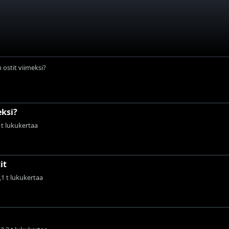
 ostit viimeksi?
eksi?
 t lukukertaa
it
7,1 t lukukertaa