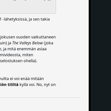
 -lähetyksissä, ja sen takia
a jokusen vuoden vaikuttaneen
uin) ja
The Valleys Below
(joka
in, ja mitä enemmän asiaa
mmivideosta, miten
selostuksen ohella).
uilta ei voi enää mitään
iön tililtä
kyllä voi. No, nyt on