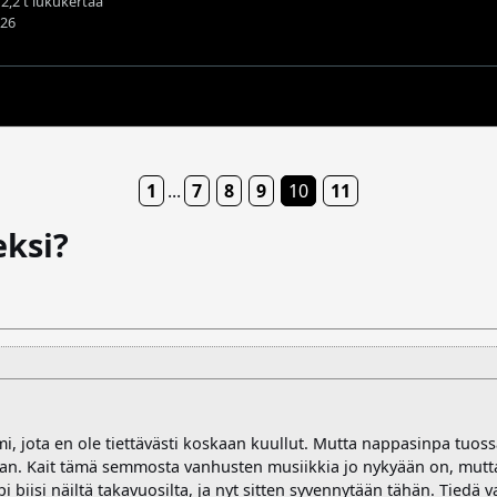
12,2 t lukukertaa
026
1
...
7
8
9
10
11
eksi?
i, jota en ole tiettävästi koskaan kuullut. Mutta nappasinpa tuos
an. Kait tämä semmosta vanhusten musiikkia jo nykyään on, mutta 
biisi näiltä takavuosilta, ja nyt sitten syvennytään tähän. Tiedä va