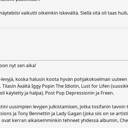
ytebiisi vaikutti oikeinkin iskevältä. Siellä sitä oli taas hui
oon nyt sen aika!
cd-levyjä, koska halusin koota hyvän pohjakokoelman uuteen ko
 Tilasin Äxältä Iggy Popin The Idiotin, Lust for Lifen (suosi
 oli käytetty ja halpa), Post Pop Depressionin ja Freen.
ni uusimpien levyjen julkistamisen, jotka tosifanin tavoin 
ions ja Tony Bennettin ja Lady Gagan (joka siis on se artist
a ovat kerran aikaisemminkin tehneet yhdessä albumin, Chee