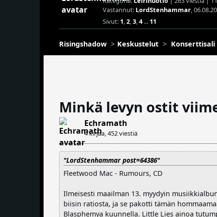
Kategoria:
Leirinuotio
| 263 viestiä | 1
Vastannut:
LordStenhammar
, 06.08.2
Sivut:
1
,
2
,
3
,
4
...
11
Risingshadow
Keskustelut
Konserttisali
Minkä levyn ostit viim
Echramath
4 kirjaa,
452 viestiä
"LordStenhammar post=64386"
Fleetwood Mac - Rumours, CD
Ilmeisesti maailman 13. myydyin musiikkialbum
biisin ratiosta, ja se pakotti tämän hommaama
Blasphemya kuunnella. Little Lies ainoa tutumpi 