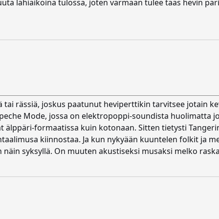
ta lähiaikoina tulossa, joten varmaan tulee taas hevin pariin
ä tai rässiä, joskus paatunut heviperttikin tarvitsee jotain
Depeche Mode, jossa on elektropoppi-soundista huolimatta jo
ivat älppäri-formaatissa kuin kotonaan. Sitten tietysti Tange
aalimusa kiinnostaa. Ja kun nykyään kuuntelen folkit ja meta
n näin syksyllä. On muuten akustiseksi musaksi melko raskas