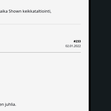
aika Shown keikkataltiointi,
#233
02.01.2022
n juhlia.