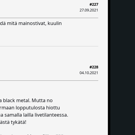
#227
27.09.2021
edä mitä mainostivat, kuulin
#228
04.10.2021
a black metal. Mutta no
armaan lopputulosta hiottu
samalla lailla livetilanteessa.
tästä tykätä!