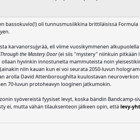
 bassokuvio(!) oli tunnusmusiikkina brittiläisissä Formula 1
tyen.
aista karvanorsujyrää, eli viime vuosikymmenen alkupuolell
 Through the Mastery Door
(ei siis "mystery" niinkuin pitkään l
la ollaan hyvinkin innostuneita mammuteista noin yleisestik
u (ainakin niin kauan kun ei voi seurata 2050-luvun hologra
an arolla David Attenboroughilta kuulostavan neuroverkon 
inen 70-luvun protoheavyn looginen jatkumokin.
zonin syövereistä fyysiset levyt, koska bändin Bandcamp-siv
sty ei, mutta vähän tilauksenteon jälkeen opin, että
levy-yht