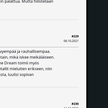
 palattua. Mutta fiilistellään
#229
06.10.2021
 kevyempää ja rauhallisempaa.
tain, mikä iskee meikäläiseen.
rine Dream toimii myös
llit mieluiten erikseen, niin
ta, luulisi sopivan
#230