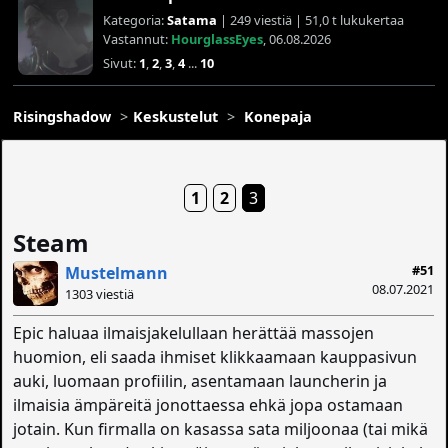
Kategoria:
Satama
| 249 viestiä | 51,0 t lukukertaa
Vastannut:
HourglassEyes
, 06.08.2026
Sivut:
1
,
2
,
3
,
4
...
10
Risingshadow
Keskustelut
Konepaja
1
2
3
Steam
#51
Mustelmann
08.07.2021
1303 viestiä
Epic haluaa ilmaisjakelullaan herättää massojen
huomion, eli saada ihmiset klikkaamaan kauppasivun
auki, luomaan profiilin, asentamaan launcherin ja
ilmaisia ämpäreitä jonottaessa ehkä jopa ostamaan
jotain. Kun firmalla on kasassa sata miljoonaa (tai mikä