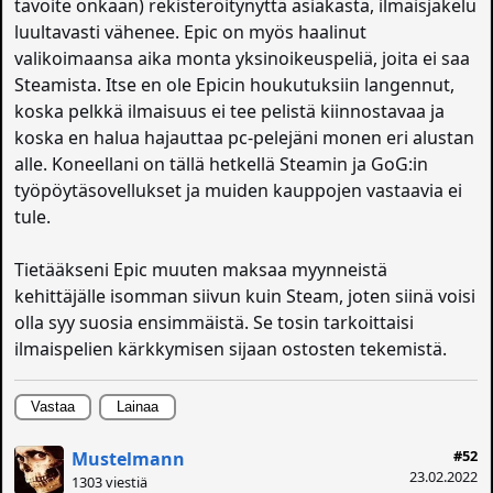
tavoite onkaan) rekisteröitynyttä asiakasta, ilmaisjakelu
luultavasti vähenee. Epic on myös haalinut
valikoimaansa aika monta yksinoikeuspeliä, joita ei saa
Steamista. Itse en ole Epicin houkutuksiin langennut,
koska pelkkä ilmaisuus ei tee pelistä kiinnostavaa ja
koska en halua hajauttaa pc-pelejäni monen eri alustan
alle. Koneellani on tällä hetkellä Steamin ja GoG:in
työpöytäsovellukset ja muiden kauppojen vastaavia ei
tule.
Tietääkseni Epic muuten maksaa myynneistä
kehittäjälle isomman siivun kuin Steam, joten siinä voisi
olla syy suosia ensimmäistä. Se tosin tarkoittaisi
ilmaispelien kärkkymisen sijaan ostosten tekemistä.
Vastaa
Lainaa
#52
Mustelmann
23.02.2022
1303 viestiä