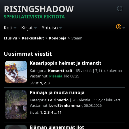
RISINGSHADOW
SPEKULATIIVISTA FIKTIOTA
Koti
Kirjat
Yhteisö
Etusivu
Keskustelut
Konepaja
Steam
Uusimmat viestit
Kasaripopin helmet ja timantit
Kategoria:
Konserttisali
| 65 viestiä | 7,1 t lukukertaa
Vastannut:
Pisania
, klo 08:25
Sivut:
1
,
2
,
3
Painaja ja muita runoja
Kategoria:
Leirinuotio
| 263 viestiä | 112,2 t lukukertaa
Vastannut:
LordStenhammar
, 06.08.2026
Sivut:
1
,
2
,
3
,
4
...
11
Elämän pienemmät ilot