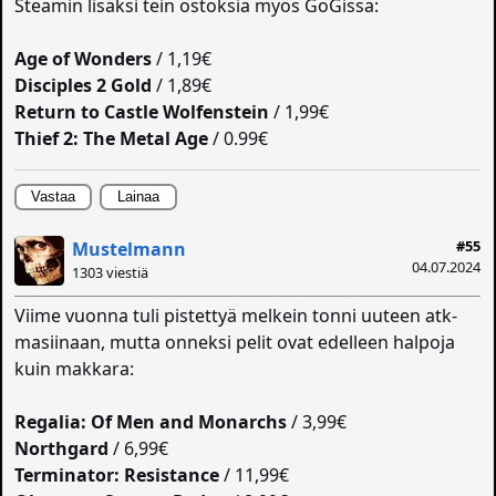
Steamin lisäksi tein ostoksia myös GoGissa:
Age of Wonders
/ 1,19€
Disciples 2 Gold
/ 1,89€
Return to Castle Wolfenstein
/ 1,99€
Thief 2: The Metal Age
/ 0.99€
Vastaa
Lainaa
#55
Mustelmann
04.07.2024
1303 viestiä
Viime vuonna tuli pistettyä melkein tonni uuteen atk-
masiinaan, mutta onneksi pelit ovat edelleen halpoja
kuin makkara:
Regalia: Of Men and Monarchs
/ 3,99€
Northgard
/ 6,99€
Terminator: Resistance
/ 11,99€