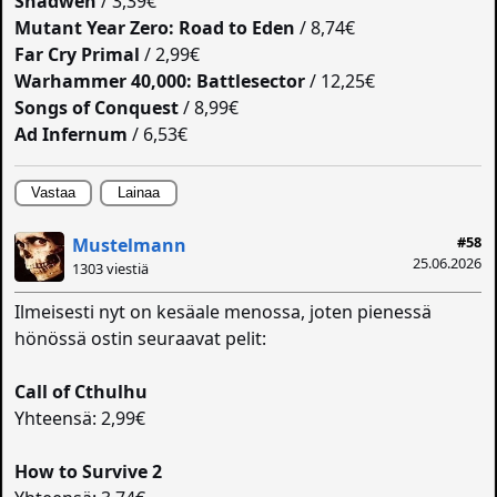
Shadwen
/ 3,39€
Mutant Year Zero: Road to Eden
/ 8,74€
Far Cry Primal
/ 2,99€
Warhammer 40,000: Battlesector
/ 12,25€
Songs of Conquest
/ 8,99€
Ad Infernum
/ 6,53€
Vastaa
Lainaa
#58
Mustelmann
25.06.2026
1303 viestiä
Ilmeisesti nyt on kesäale menossa, joten pienessä
hönössä ostin seuraavat pelit:
Call of Cthulhu
Yhteensä: 2,99€
How to Survive 2