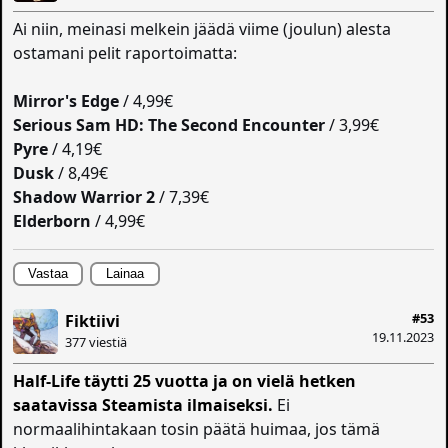
Ai niin, meinasi melkein jäädä viime (joulun) alesta
ostamani pelit raportoimatta:
Mirror's Edge
/ 4,99€
Serious Sam HD: The Second Encounter
/ 3,99€
Pyre
/ 4,19€
Dusk
/ 8,49€
Shadow Warrior 2
/ 7,39€
Elderborn
/ 4,99€
Vastaa
Lainaa
#53
Fiktiivi
19.11.2023
377 viestiä
Half-Life täytti 25 vuotta ja on vielä hetken
saatavissa Steamista ilmaiseksi.
Ei
normaalihintakaan tosin päätä huimaa, jos tämä