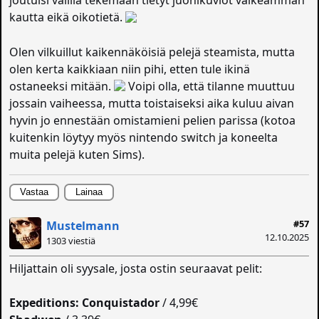
joutuisi välillä tekemään tietyt juonikuviot vaikeamman
kautta eikä oikotietä.
Olen vilkuillut kaikennäköisiä pelejä steamista, mutta
olen kerta kaikkiaan niin pihi, etten tule ikinä
ostaneeksi mitään.
Voipi olla, että tilanne muuttuu
jossain vaiheessa, mutta toistaiseksi aika kuluu aivan
hyvin jo ennestään omistamieni pelien parissa (kotoa
kuitenkin löytyy myös nintendo switch ja koneelta
muita pelejä kuten Sims).
Vastaa
Lainaa
#57
Mustelmann
12.10.2025
1303 viestiä
Hiljattain oli syysale, josta ostin seuraavat pelit:
Expeditions: Conquistador
/ 4,99€