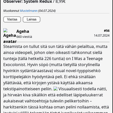
Observer: System Redux
/ 8,99€
Muokannut
Mustelmann
(04.07.2024)
Vastaa
Lainaa
#56
Ageha
14.07.2024
660 viestiä
Steamista on tullut sitä sun tätä vähän pelailtua, mutta
ainoa videopeli, johon olen oikeasti tahkonnut siellä
tunteja (tällä hetkellä 226 tuntia) on I Was a Teenage
Exocolonist. Hyvin söpö (mutta tietyillä storylineilla
hyvinkin sydäntäraastava) visual novel-tyyppisehkö
korttipelejäkin hyödyntävä peli. Ei ehkä sinällään
yllättävää, että kirjojen ystävä käyttää aikaansa
tekstipainotteiseen peliin.
Visuaalisesti todella nätti,
ja hirveän kiva sikälikin että edelliset läpipeluukerrat
aukaisevat vaihtoehtoja tuleviin pelikertoihin –
harkitsenkin tässä kohtaa oman pelini nollaamista, että