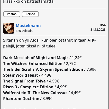
klassikko on katsastamatta.
Vastaa
Lainaa
#54
Mustelmann
31.12.2023
1303 viestiä
Siitähän on yli vuosi, kun olen ostanut mitään ATK-
pelejä, joten tässä niitä tulee:
Dark Messiah of Might and Magic
/ 1,24€
The Witcher: Enhanced Edition
/ 2,79€
The Elder Scrolls V: Skyrim Special Edition
/ 7,99€
SteamWorld Heist
/ 4,49€
The Signal From Tölva
/ 4,99€
Risen 3 - Complete Edition
/ 4,99€
Wolfenstein II: The New Colossus
/ 4,49€
Phantom Doctrine
/ 3,99€