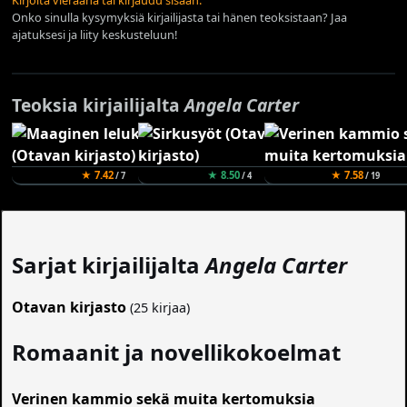
Onko sinulla kysymyksiä kirjailijasta tai hänen teoksistaan? Jaa
ajatuksesi ja liity keskusteluun!
Teoksia kirjailijalta
Angela Carter
★ 7.42
★ 8.50
★ 7.58
/ 7
/ 4
/ 19
Sarjat kirjailijalta
Angela Carter
Otavan kirjasto
(25 kirjaa)
Romaanit ja novellikokoelmat
Verinen kammio sekä muita kertomuksia