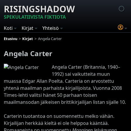
RISINGSHADOW
SPEKULATIIVISTA FIKTIOTA
Koti
Kirjat
Yhteisö
Etusivu
Kirjat
Angela Carter
Angela Carter
Angela Carter (Britannia, 1940–
1992) sai vaikutteita muun
muassa Edgar Allan Poelta. Carteria on arvostettu
yhtenä maailman parhaista kirjailijoista. Vuonna 2008
Times-lehti valitsi hänet 50 parhaan toisen
maailmansodan jälkeisen brittikirjailijan listan sijalle 10.
Carterin tuotantoa on suomennettu melko vähän.
Kirjailijan herkkää kieltä ei ole helppoa kääntää.
Romaaneista on suomennettu
Maaginen lelukauppa