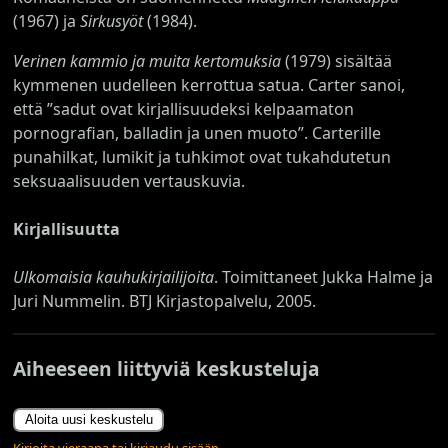
(1967) ja
Sirkusyöt
(1984).
Verinen kammio ja muita kertomuksia
(1979) sisältää
kymmenen uudelleen kerrottua satua. Carter sanoi,
että ”sadut ovat kirjallisuudeksi kelpaamaton
pornografian, balladin ja unen muoto”. Carterille
punahilkat, lumikit ja tuhkimot ovat tukahdutetun
seksuaalisuuden vertauskuvia.
Kirjallisuutta
Ulkomaisia kauhukirjailijoita
. Toimittaneet Jukka Halme ja
Juri Nummelin. BTJ Kirjastopalvelu, 2005.
Aiheeseen liittyviä keskusteluja
Aloita uusi keskustelu
Kirjoita vieraana tai kirjaudu sisään.