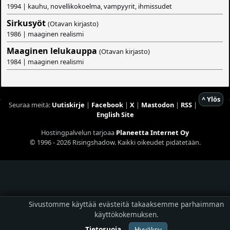
1994 | kauhu, novellikokoelma, vampyyrit, ihmissudet
Sirkusyöt
(Otavan kirjasto)
1986 | maaginen realismi
Maaginen lelukauppa
(Otavan kirjasto)
1984 | maaginen realismi
^ Ylös
Seuraa meitä:
Uutiskirje
|
Facebook
|
X
|
Mastodon
|
RSS
|
English Site
Hostingpalvelun tarjoaa
Planeetta Internet Oy
© 1996 - 2026 Risingshadow. Kaikki oikeudet pidätetään.
Sivustomme käyttää evästeitä takaaksemme parhaimman
käyttökokemuksen.
Tietosuoja
Hyväksy