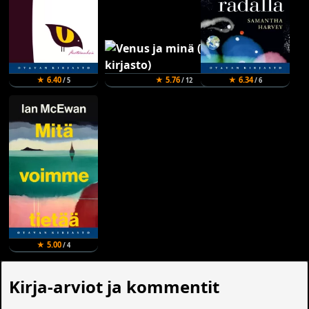
★ 6.40
★ 5.76
★ 6.34
/ 5
/ 12
/ 6
★ 5.00
/ 4
Kirja-arviot ja kommentit