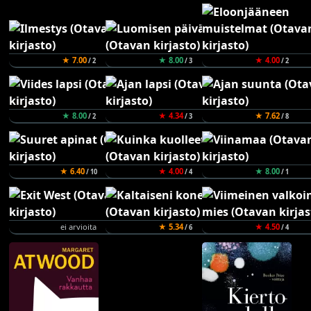
★ 7.00
★ 8.00
★ 4.00
/ 2
/ 3
/ 2
★ 8.00
★ 4.34
★ 7.62
/ 2
/ 3
/ 8
★ 6.40
★ 4.00
★ 8.00
/ 10
/ 4
/ 1
ei arvioita
★ 5.34
★ 4.50
/ 6
/ 4