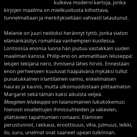
kulkeva moderni kertoja, jonka
kirjojen maailma on mielikuvitusta kiihottava,
tunnelmaltaan ja merkitykseltään vahvasti latautunut.
Melanie on juuri neidoksi herännyt tyttö, jonka viaton
elämänkäsitys romahtaa vanhempien kuollessa.
Lontoossa enonsa luona hän joutuu vastakkain uuden
maailman kanssa. Philip-eno on ammatiltaan leluseppä:
lelujen tekijänä nero, ihmisenä lähes hirviö. Ennestään
enon perheeseen kuuluvat hääpäivänä mykäksi tullut
punatukkainen irlantilainen vaimo, enkelimäisen
hauras ja kaunis, mutta ulkomuodostaan piittaamaton
Margaret sekä tämän kaksi aikuista veljeä.
Maaginen lelukauppa
on taianomainen lukukokemus;
hienosti oivallettujen ihmissuhteiden ja väkevien,
yllättävien tapahtumien romaani. Elämisen
perustunnot, rakkaus, eroottisuus, viha, julmuus, leikki,
ilo, suru, unelmat ovat saaneet upean tulkinnan.