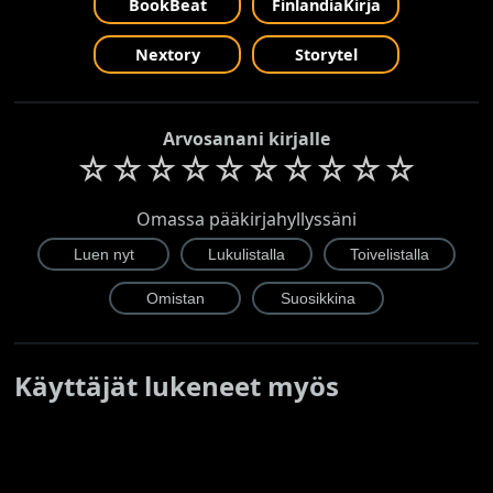
BookBeat
FinlandiaKirja
Nextory
Storytel
Arvosanani kirjalle
☆
☆
☆
☆
☆
☆
☆
☆
☆
☆
Omassa pääkirjahyllyssäni
Käyttäjät lukeneet myös