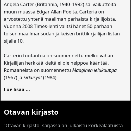
Angela Carter (Britannia, 1940–1992) sai vaikutteita
muun muassa Edgar Allan Poelta. Carteria on
arvostettu yhtenä maailman parhaista kirjailijoista.
Vuonna 2008 Times-lehti valitsi hänet 50 parhaan
toisen maailmansodan jälkeisen brittikirjailijan listan
sijalle 10.
Carterin tuotantoa on suomennettu melko vähän.
Kirjailijan herkkää kieltä ei ole helppoa kääntää.
Romaaneista on suomennettu
Maaginen lelukauppa
(1967) ja
Sirkusyöt
(1984).
Lue lisää ...
Otavan kirjasto
”Otavan kirjasto -sarjassa on julkaistu korkealaatuista