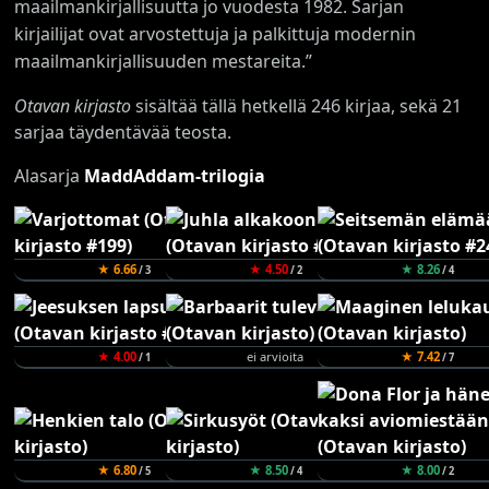
maailmankirjallisuutta jo vuodesta 1982. Sarjan
kirjailijat ovat arvostettuja ja palkittuja modernin
maailmankirjallisuuden mestareita.”
Otavan kirjasto
sisältää tällä hetkellä 246 kirjaa, sekä 21
sarjaa täydentävää teosta.
Alasarja
MaddAddam-trilogia
★ 6.66
★ 4.50
★ 8.26
/ 3
/ 2
/ 4
★ 4.00
ei arvioita
★ 7.42
/ 1
/ 7
★ 6.80
★ 8.50
★ 8.00
/ 5
/ 4
/ 2