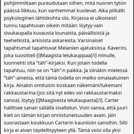
pohjimmiltaan pureudutaan siihen, mitä nuoren tytön
päässä liikkuu, kun vanhemmat kuolevat. Aika pitkälti
psykologinen lähtökohta siis. Kirjassa ei ulkoisesti
tunnu tapahtuvan oikein mitään: löytyy vain
sivukaupalla kuvausta lounaista, päivällisistä ja
teehetkistä, arkisista askareista. Varsinaiset
tapahtumat tapahtuvat Melanien ajatuksissa. Kaverini,
joka suositteli [i]Maagista lelukauppaa[/i] minulle,
luonnehti sitä ”täh”-kirjaksi. Kun jotain todella
tapahtuu, niin se on ”täh”:n paikka. Ja siinäkin mielessä
”täh”-ainesta, että tämä todella on melko omalaatuinen
kirja. Ainakin omituisin koskaan näkemäni/lukemani
rakkaustarina (jos sitä nyt edes voi rakkaustarinaksi
sanoa), löytyy [i]Maagisesta lelukaupasta[/i]. Carter
hallitsee sanan säilällä sivaltelun. Voin sanoa, että juuri
kieli on tämän kirjan onnistuneisuuden avain. Jäin
suorastaan koukkuun Carterin kauniisiin sanoihin. Silti
kirja ei aivan täydellisyyteen yllä. Tämä voisi olla yksi