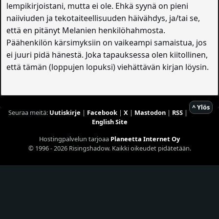
lempikirjoistani, mutta ei ole. Ehkä syynä on pieni
naiiviuden ja tekotaiteellisuuden häivähdys, ja/tai se,
että en pitänyt Melanien henkilöhahmosta.
Päähenkilön kärsimyksiin on vaikeampi samaistua, jos
ei juuri pidä hänestä. Joka tapauksessa olen kiitollinen,
että tämän (loppujen lopuksi) viehättävän kirjan löysin.
^ Ylös
Seuraa meitä:
Uutiskirje
|
Facebook
|
X
|
Mastodon
|
RSS
|
English Site
Hostingpalvelun tarjoaa
Planeetta Internet Oy
© 1996 - 2026 Risingshadow. Kaikki oikeudet pidätetään.