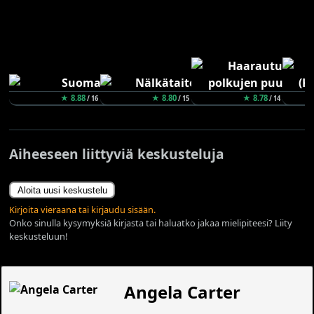
★ 8.88
★ 8.80
★ 8.78
/ 16
/ 15
/ 14
Aiheeseen liittyviä keskusteluja
Aloita uusi keskustelu
Kirjoita vieraana tai kirjaudu sisään.
Onko sinulla kysymyksiä kirjasta tai haluatko jakaa mielipiteesi? Liity
keskusteluun!
Angela Carter