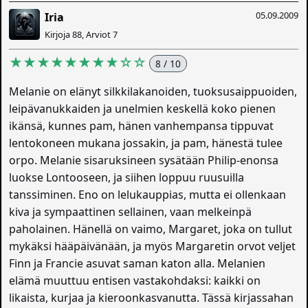
05.09.2009
Iria
Kirjoja 88, Arviot 7
★★★★★★★★☆☆
8 / 10
Melanie on elänyt silkkilakanoiden, tuoksusaippuoiden,
leipävanukkaiden ja unelmien keskellä koko pienen
ikänsä, kunnes pam, hänen vanhempansa tippuvat
lentokoneen mukana jossakin, ja pam, hänestä tulee
orpo. Melanie sisaruksineen sysätään Philip-enonsa
luokse Lontooseen, ja siihen loppuu ruusuilla
tanssiminen. Eno on lelukauppias, mutta ei ollenkaan
kiva ja sympaattinen sellainen, vaan melkeinpä
paholainen. Hänellä on vaimo, Margaret, joka on tullut
mykäksi hääpäivänään, ja myös Margaretin orvot veljet
Finn ja Francie asuvat saman katon alla. Melanien
elämä muuttuu entisen vastakohdaksi: kaikki on
likaista, kurjaa ja kieroonkasvanutta. Tässä kirjassahan