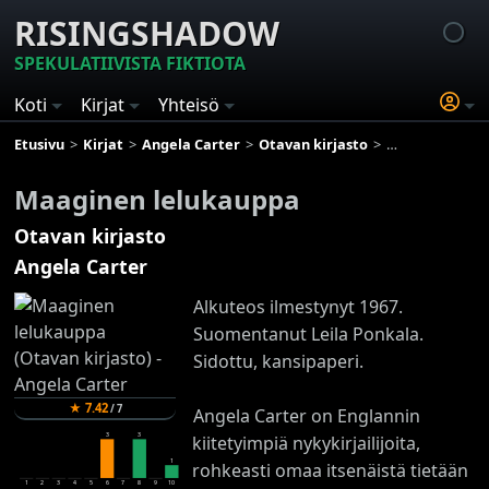
RISINGSHADOW
SPEKULATIIVISTA FIKTIOTA
Koti
Kirjat
Yhteisö
Etusivu
Kirjat
Angela Carter
Otavan kirjasto
Maaginen lelu
Maaginen lelukauppa
Otavan kirjasto
Angela Carter
Alkuteos ilmestynyt 1967.
Suomentanut Leila Ponkala.
Sidottu, kansipaperi.
★
7.42
/
7
Angela Carter on Englannin
3
3
kiitetyimpiä nykykirjailijoita,
1
rohkeasti omaa itsenäistä tietään
1
2
3
4
5
6
7
8
9
10