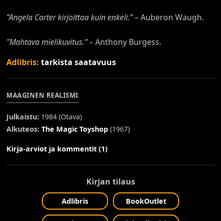
”Angela Carter kirjoittaa kuin enkeli.” –
Auberon Waugh.
”Mahtava mielikuvitus.”
–
Anthony Burgess.
Adlibris:
tarkista saatavuus
MAAGINEN REALISMI
Julkaistu:
1984 (
Otava
)
Alkuteos:
The Magic Toyshop
(1967)
Kirja-arviot ja kommentit (1)
Kirjan tilaus
Adlibris
BookOutlet