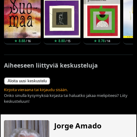
★ 8.88
★ 8.80
★ 8.78
★
/ 16
/ 15
/ 14
Aiheeseen liittyviä keskusteluja
Aloita uusi keskustelu
Kirjoita vieraana tai kirjaudu sisään.
Onko sinulla kysymyksiä kirjasta tai haluatko jakaa mielipiteesi? Liity
keskusteluun!
Jorge Amado