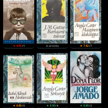
★ 4.00
ei arvioita
★ 7.42
/ 1
/ 7
★ 6.80
★ 8.50
★ 8.00
/ 5
/ 4
/ 2