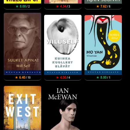
★ 8.00
★ 4.34
★ 7.62
/ 2
/ 3
/ 8
★ 6.40
★ 4.00
★ 8.00
/ 10
/ 4
/ 1