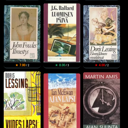
★ 7.00
★ 8.00
★ 4.00
/ 2
/ 3
/ 2