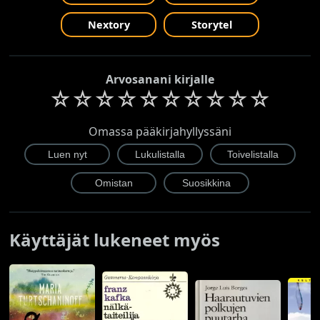
Nextory
Storytel
Arvosanani kirjalle
☆
☆
☆
☆
☆
☆
☆
☆
☆
☆
Omassa pääkirjahyllyssäni
Käyttäjät lukeneet myös