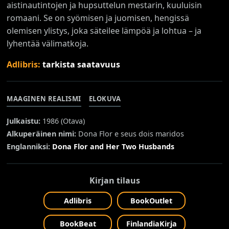
aistinautintojen ja hupsuttelun mestarin, kuuluisin
romaani. Se on syömisen ja juomisen, hengissä
olemisen ylistys, joka säteilee lämpöä ja lohtua – ja
lyhentää välimatkoja.
Adlibris:
tarkista saatavuus
MAAGINEN REALISMI
ELOKUVA
Julkaistu:
1986 (
Otava
)
Alkuperäinen nimi:
Dona Flor e seus dois maridos
Englanniksi:
Dona Flor and Her Two Husbands
Kirjan tilaus
Adlibris
BookOutlet
BookBeat
FinlandiaKirja