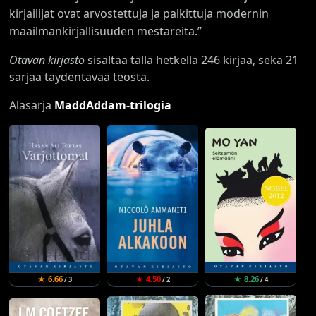
kirjailijat ovat arvostettuja ja palkittuja modernin
maailmankirjallisuuden mestareita.”
Otavan kirjasto
sisältää tällä hetkellä 246 kirjaa, sekä 21
sarjaa täydentävää teosta.
Alasarja
MaddAddam-trilogia
★ 6.66
★ 4.50
★ 8.26
/ 3
/ 2
/ 4