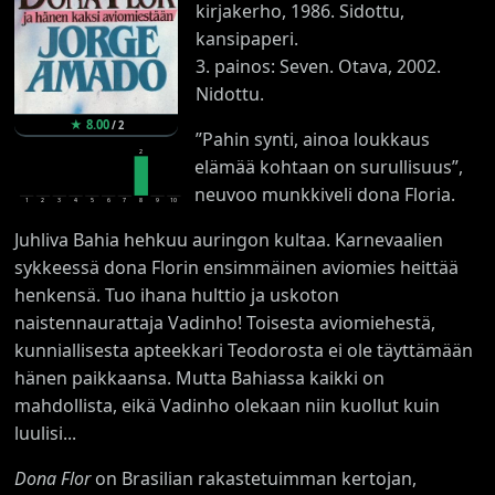
kirjakerho, 1986. Sidottu,
kansipaperi.
3. painos: Seven. Otava, 2002.
Nidottu.
★
8.00
/
2
”Pahin synti, ainoa loukkaus
2
elämää kohtaan on surullisuus”,
neuvoo munkkiveli dona Floria.
1
2
3
4
5
6
7
8
9
10
Juhliva Bahia hehkuu auringon kultaa. Karnevaalien
sykkeessä dona Florin ensimmäinen aviomies heittää
henkensä. Tuo ihana hulttio ja uskoton
naistennaurattaja Vadinho! Toisesta aviomiehestä,
kunniallisesta apteekkari Teodorosta ei ole täyttämään
hänen paikkaansa. Mutta Bahiassa kaikki on
mahdollista, eikä Vadinho olekaan niin kuollut kuin
luulisi...
Dona Flor
on Brasilian rakastetuimman kertojan,