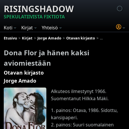
RISINGSHADOW
SPEKULATIIVISTA FIKTIOTA
Koti
Kirjat
Yhteisö
Etusivu
Kirjat
Jorge Amado
Otavan kirjasto
Dona Flor ja hän
Dona Flor ja hänen kaksi
aviomiestään
Otavan kirjasto
Jorge Amado
Alkuteos ilmestynyt 1966.
Suomentanut Hilkka Mäki.
1. painos: Otava, 1986. Sidottu,
kansipaperi.
2. painos: Suuri suomalainen