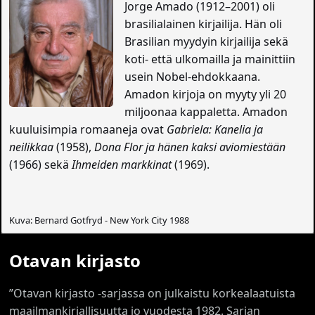
Jorge Amado (1912–2001) oli
brasilialainen kirjailija. Hän oli
Brasilian myydyin kirjailija sekä
koti- että ulkomailla ja mainittiin
usein Nobel-ehdokkaana.
Amadon kirjoja on myyty yli 20
miljoonaa kappaletta. Amadon
kuuluisimpia romaaneja ovat
Gabriela: Kanelia ja
neilikkaa
(1958),
Dona Flor ja hänen kaksi aviomiestään
(1966) sekä
Ihmeiden markkinat
(1969).
Kuva: Bernard Gotfryd - New York City 1988
Otavan kirjasto
”Otavan kirjasto -sarjassa on julkaistu korkealaatuista
maailmankirjallisuutta jo vuodesta 1982. Sarjan