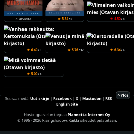
ei arvioita
★ 5.34
★ 4.50
/ 6
/ 4
★ 6.40
★ 5.76
★ 6.34
/ 5
/ 12
/ 6
★ 5.00
/ 4
^ Ylös
Seuraa meitä:
Uutiskirje
|
Facebook
|
X
|
Mastodon
|
RSS
|
English Site
Hostingpalvelun tarjoaa
Planeetta Internet Oy
© 1996 - 2026 Risingshadow. Kaikki oikeudet pidätetään.